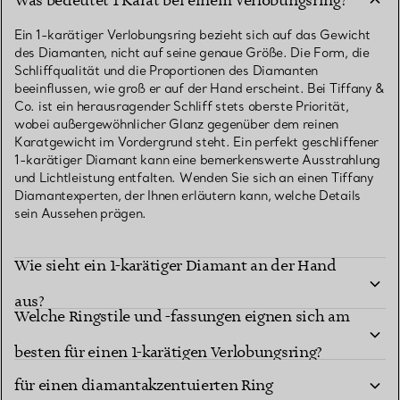
Was bedeutet 1 Karat bei einem Verlobungsring?
Ein 1-karätiger Verlobungsring bezieht sich auf das Gewicht
des Diamanten, nicht auf seine genaue Größe. Die Form, die
Schliffqualität und die Proportionen des Diamanten
beeinflussen, wie groß er auf der Hand erscheint. Bei Tiffany &
Co. ist ein herausragender Schliff stets oberste Priorität,
wobei außergewöhnlicher Glanz gegenüber dem reinen
Karatgewicht im Vordergrund steht. Ein perfekt geschliffener
1-karätiger Diamant kann eine bemerkenswerte Ausstrahlung
und Lichtleistung entfalten. Wenden Sie sich an einen Tiffany
Diamantexperten, der Ihnen erläutern kann, welche Details
sein Aussehen prägen.
Wie sieht ein 1-karätiger Diamant an der Hand
aus?
Welche Ringstile und -fassungen eignen sich am
Sollten Sie sich für einen 1-karätigen Solitär oder
besten für einen 1-karätigen Verlobungsring?
für einen diamantakzentuierten Ring