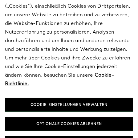
(„Cookies“), einschließlich Cookies von Drittparteien,
SERVICES
um unsere Website zu betreiben und zu verbessern,
die Website-Funktionen zu erhöhen, Ihre
Nutzererfahrung zu personalisieren, Analysen
ÜBER TIFFANY & CO.
durchzuführen und um Ihnen und anderen relevante
und personalisierte Inhalte und Werbung zu zeigen.
Um mehr über Cookies und ihre Zwecke zu erfahren
RECHTLICHE HINWEISE
und wie Sie Ihre Cookie-Einstellungen jederzeit
ändern können, besuchen Sie unsere
Cookie-
Richtlinie.
FOLGEN SIE UNS
COOKIE-EINSTELLUNGEN VERWALTEN
Standort ändern:
OPTIONALE COOKIES ABLEHNEN
T&Co. 2026