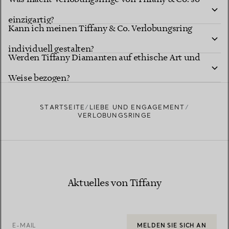
einzigartig?
Kann ich meinen Tiffany & Co. Verlobungsring
individuell gestalten?
Tiffany Diamantformen
Werden Tiffany Diamanten auf ethische Art und
Tiffany Ring-Studio
Weise bezogen?
STARTSEITE
LIEBE UND ENGAGEMENT
VERLOBUNGSRINGE
Erfahren Sie mehr über die Herkunft unserer Diamanten
Aktuelles von Tiffany
und unsere verantwortungsvolle Beschaffung
E-MAIL
MELDEN SIE SICH AN