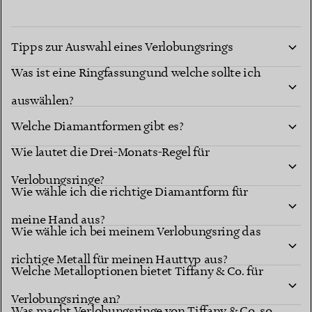
Tipps zur Auswahl eines Verlobungsrings
Was ist eine Ringfassung und welche sollte ich
auswählen?
Welche Diamantformen gibt es?
Wie lautet die Drei-Monats-Regel für
Diamantformen
Verlobungsringe?
berühmten Fassungen
Wie wähle ich die richtige Diamantform für
meine Hand aus?
Wie wähle ich bei meinem Verlobungsring das
richtige Metall für meinen Hauttyp aus?
Welche Metalloptionen bietet Tiffany & Co. für
Verlobungsringe an?
Was macht Verlobungsringe von Tiffany & Co. so