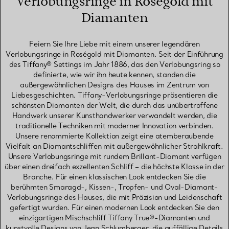
Verlobungsringe in Roségold mit
Diamanten
Feiern Sie Ihre Liebe mit einem unserer legendären
Verlobungsringe in Roségold mit Diamanten. Seit der Einführung
des Tiffany® Settings im Jahr 1886, das den Verlobungsring so
definierte, wie wir ihn heute kennen, standen die
außergewöhnlichen Designs des Hauses im Zentrum von
Liebesgeschichten. Tiffany-Verlobungsringe präsentieren die
schönsten Diamanten der Welt, die durch das unübertroffene
Handwerk unserer Kunsthandwerker verwandelt werden, die
traditionelle Techniken mit moderner Innovation verbinden.
Unsere renommierte Kollektion zeigt eine atemberaubende
Vielfalt an Diamantschliffen mit außergewöhnlicher Strahlkraft.
Unsere Verlobungsringe mit rundem Brillant-Diamant verfügen
über einen dreifach exzellenten Schliff – die höchste Klasse in der
Branche. Für einen klassischen Look entdecken Sie die
berühmten Smaragd-, Kissen-, Tropfen- und Oval-Diamant-
Verlobungsringe des Hauses, die mit Präzision und Leidenschaft
gefertigt wurden. Für einen modernen Look entdecken Sie den
einzigartigen Mischschliff Tiffany True®-Diamanten und
kunstvolle Designs von Jean Schlumberger, die auffällige Details