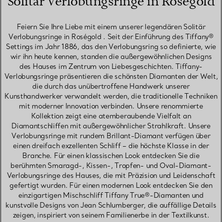
Solitär Verlobungsringe in Roségold
Feiern Sie Ihre Liebe mit einem unserer legendären Solitär
Verlobungsringe in Roségold . Seit der Einführung des Tiffany®
Settings im Jahr 1886, das den Verlobungsring so definierte, wie
wir ihn heute kennen, standen die außergewöhnlichen Designs
des Hauses im Zentrum von Liebesgeschichten. Tiffany-
Verlobungsringe präsentieren die schönsten Diamanten der Welt,
die durch das unübertroffene Handwerk unserer
Kunsthandwerker verwandelt werden, die traditionelle Techniken
mit moderner Innovation verbinden. Unsere renommierte
Kollektion zeigt eine atemberaubende Vielfalt an
Diamantschliffen mit außergewöhnlicher Strahlkraft. Unsere
Verlobungsringe mit rundem Brillant-Diamant verfügen über
einen dreifach exzellenten Schliff – die höchste Klasse in der
Branche. Für einen klassischen Look entdecken Sie die
berühmten Smaragd-, Kissen-, Tropfen- und Oval-Diamant-
Verlobungsringe des Hauses, die mit Präzision und Leidenschaft
gefertigt wurden. Für einen modernen Look entdecken Sie den
einzigartigen Mischschliff Tiffany True®-Diamanten und
kunstvolle Designs von Jean Schlumberger, die auffällige Details
zeigen, inspiriert von seinem Familienerbe in der Textilkunst.