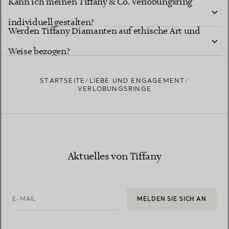
Kann ich meinen Tiffany & Co. Verlobungsring
individuell gestalten?
Tiffany Diamantformen
Werden Tiffany Diamanten auf ethische Art und
Tiffany Ring-Studio
Weise bezogen?
STARTSEITE
LIEBE UND ENGAGEMENT
VERLOBUNGSRINGE
Erfahren Sie mehr über die Herkunft unserer Diamanten
Aktuelles von Tiffany
und unsere verantwortungsvolle Beschaffung
E-MAIL
MELDEN SIE SICH AN