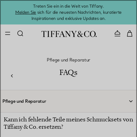
Treten Sie ein in die Welt von Tiffany.
Vom S
Melden Sie
sich für die neuesten Nachrichten, kuratierte
Inspirationen und exklusive Updates an.
Kontaktie
Pflege und Reparatur
FAQs
Pflege und Reparatur
Kann ich fehlende Teile meines Schmucksets von
Tiffany & Co. ersetzen?