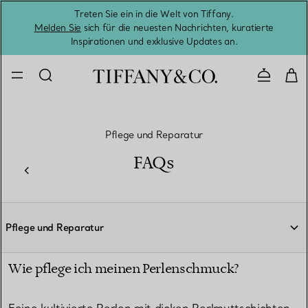
Treten Sie ein in die Welt von Tiffany.
Vom S
Melden Sie
sich für die neuesten Nachrichten, kuratierte
Inspirationen und exklusive Updates an.
Kontaktie
Pflege und Reparatur
FAQs
Pflege und Reparatur
Wie pflege ich meinen Perlenschmuck?