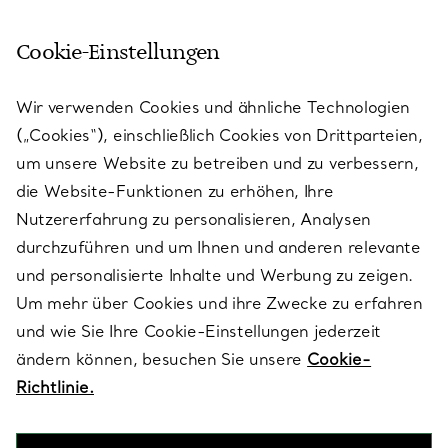
Cookie-Einstellungen
KUNDENSERVICE
Wir verwenden Cookies und ähnliche Technologien
(„Cookies“), einschließlich Cookies von Drittparteien,
SERVICES
um unsere Website zu betreiben und zu verbessern,
die Website-Funktionen zu erhöhen, Ihre
Nutzererfahrung zu personalisieren, Analysen
ÜBER TIFFANY & CO.
durchzuführen und um Ihnen und anderen relevante
und personalisierte Inhalte und Werbung zu zeigen.
Um mehr über Cookies und ihre Zwecke zu erfahren
RECHTLICHE HINWEISE
und wie Sie Ihre Cookie-Einstellungen jederzeit
ändern können, besuchen Sie unsere
Cookie-
Richtlinie.
FOLGEN SIE UNS