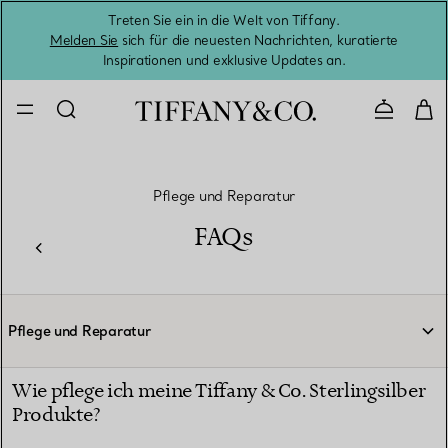
Treten Sie ein in die Welt von Tiffany.
Vom S
Melden Sie
sich für die neuesten Nachrichten, kuratierte
Inspirationen und exklusive Updates an.
Kontaktie
Pflege und Reparatur
FAQs
Pflege und Reparatur
Wie pflege ich meine Tiffany & Co. Sterlingsilber
Produkte?