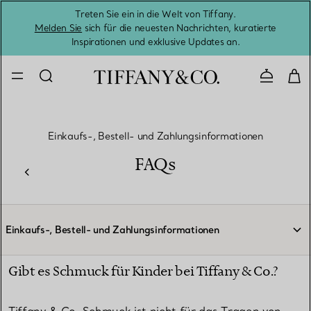
Treten Sie ein in die Welt von Tiffany.
Vom S
Melden Sie
sich für die neuesten Nachrichten, kuratierte
Inspirationen und exklusive Updates an.
Kontaktie
Einkaufs-, Bestell- und Zahlungsinformationen
FAQs
Einkaufs-, Bestell- und Zahlungsinformationen
Gibt es Schmuck für Kinder bei Tiffany & Co.?