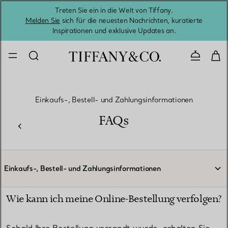
Treten Sie ein in die Welt von Tiffany.
Vom S
Melden Sie
sich für die neuesten Nachrichten, kuratierte
Inspirationen und exklusive Updates an.
Kontaktie
Einkaufs-, Bestell- und Zahlungsinformationen
FAQs
Einkaufs-, Bestell- und Zahlungsinformationen
Wie kann ich meine Online-Bestellung verfolgen?