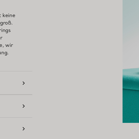
t keine
 groß.
rings
ur
e, wir
ung.