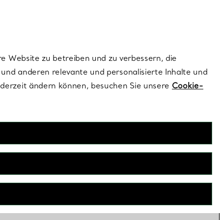
ionen und exklusive Updates an.
Kontaktieren Sie 
Melden Sie si
re Website zu betreiben und zu verbessern, die
und anderen relevante und personalisierte Inhalte und
ederzeit ändern können, besuchen Sie unsere
Cookie-