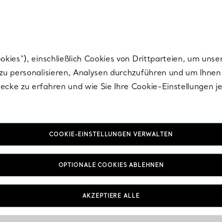
Tiffany.
Melden Sie
sich für die neuesten Nachrichten, kuratierte Inspirat
ies“), einschließlich Cookies von Drittparteien, um unse
u personalisieren, Analysen durchzuführen und um Ihnen 
cke zu erfahren und wie Sie Ihre Cookie-Einstellungen j
COOKIE-EINSTELLUNGEN VERWALTEN
Einkaufs-, Bestell- und Zahlungsinformationen
OPTIONALE COOKIES ABLEHNEN
FAQs
AKZEPTIERE ALLE