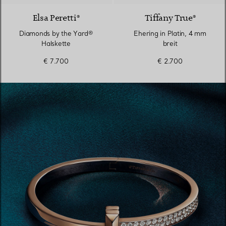
Elsa Peretti®
Tiffany True®
Diamonds by the Yard®
Ehering in Platin, 4 mm
Halskette
breit
€ 7.700
€ 2.700