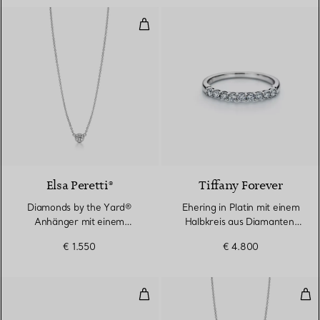
Diamonds by the Yard® Anhänger
2 Materialien
Elsa Peretti®
Tiffany Forever
Diamonds by the Yard®
Ehering in Platin mit einem
Anhänger mit einem
Halbkreis aus Diamanten,
Diamanten in Platin
2,2 mm breit
€ 1.550
€ 4.800
Color by the Yard Armband
Dia