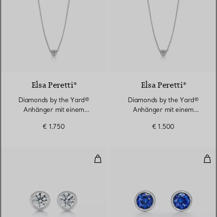
2 Materialien
Elsa Peretti®
Elsa Peretti®
Diamonds by the Yard®
Diamonds by the Yard®
Anhänger mit einem
Anhänger mit einem
Diamanten in Platin
Diamanten in Platin
€ 1.750
€ 1.500
Diamonds by the Yard® Ohrring
Col