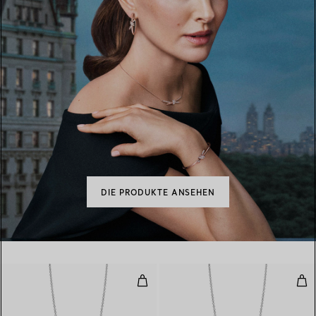
DIE PRODUKTE ANSEHEN
Diamonds by the Yard® Anhänger
Dia