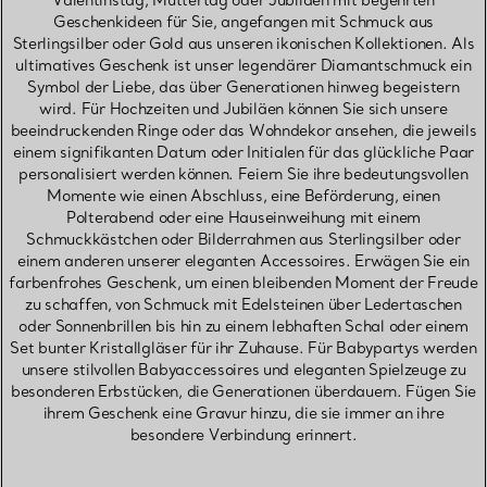
Valentinstag, Muttertag oder Jubiläen mit begehrten
Geschenkideen für Sie, angefangen mit Schmuck aus
Sterlingsilber oder Gold aus unseren ikonischen Kollektionen. Als
ultimatives Geschenk ist unser legendärer Diamantschmuck ein
Symbol der Liebe, das über Generationen hinweg begeistern
wird. Für Hochzeiten und Jubiläen können Sie sich unsere
beeindruckenden Ringe oder das Wohndekor ansehen, die jeweils
einem signifikanten Datum oder Initialen für das glückliche Paar
personalisiert werden können. Feiern Sie ihre bedeutungsvollen
Momente wie einen Abschluss, eine Beförderung, einen
Polterabend oder eine Hauseinweihung mit einem
Schmuckkästchen oder Bilderrahmen aus Sterlingsilber oder
einem anderen unserer eleganten Accessoires. Erwägen Sie ein
farbenfrohes Geschenk, um einen bleibenden Moment der Freude
zu schaffen, von Schmuck mit Edelsteinen über Ledertaschen
oder Sonnenbrillen bis hin zu einem lebhaften Schal oder einem
Set bunter Kristallgläser für ihr Zuhause. Für Babypartys werden
unsere stilvollen Babyaccessoires und eleganten Spielzeuge zu
besonderen Erbstücken, die Generationen überdauern. Fügen Sie
ihrem Geschenk eine Gravur hinzu, die sie immer an ihre
besondere Verbindung erinnert.