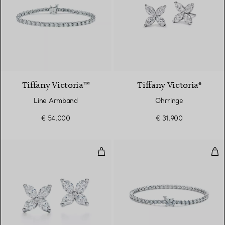
Tiffany Victoria™
Tiffany Victoria®
Line Armband
Ohrringe
€ 54.000
€ 31.900
Ohrringe
Ein