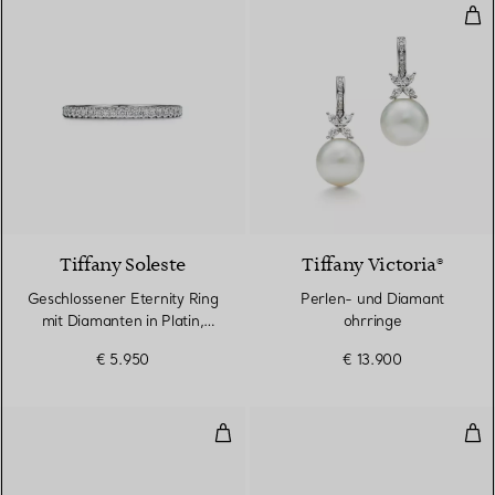
Per
3 Materialien
Tiffany Soleste
Tiffany Victoria®
Geschlossener Eternity Ring
Perlen- und Diamant
mit Diamanten in Platin,
ohrringe
2 mm breit
€ 5.950
€ 13.900
Line Armband
Ohr