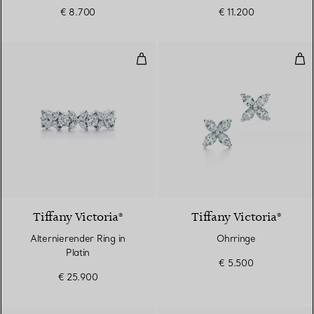
€ 8.700
€ 11.200
Alternierender Ring in Platin
Ohr
Tiffany Victoria®
Tiffany Victoria®
Alternierender Ring in
Ohrringe
Platin
€ 5.500
€ 25.900