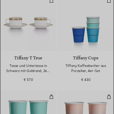
2 Farben
Tiffany T True
Tiffany Cups
Tasse und Untertasse in
Tiffany Kaffeebecher aus
Schwarz mit Goldrand, 2er-
Porzellan, 4er-Set
Set
€ 570
€ 430
Große Tiffany Kaffeebecher aus 
Gro