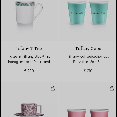
2 Farben
Tiffany T True
Tiffany Cups
Tasse in Tiffany Blue® mit
Tiffany Kaffeebecher aus
handgemaltem Platinrand
Porzellan, 2er-Set
€ 200
€ 210
Tasse und Untertasse aus morga
Tiff