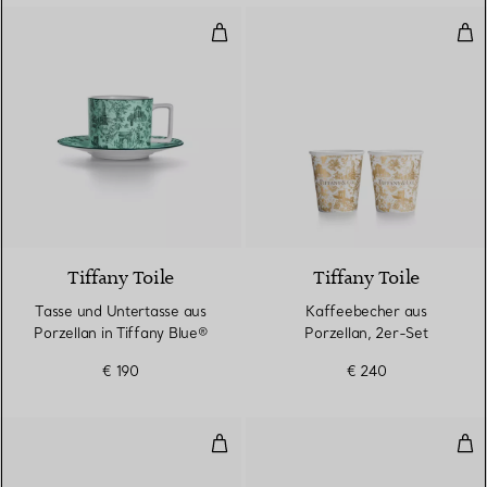
Tasse und Untertasse aus Porzell
Kaf
2 Farben
Tiffany Toile
Tiffany Toile
Tasse und Untertasse aus
Kaffeebecher aus
Porzellan in Tiffany Blue®
Porzellan, 2er-Set
€ 190
€ 240
Tasse in Tiffany Blue® mit hand
Tif