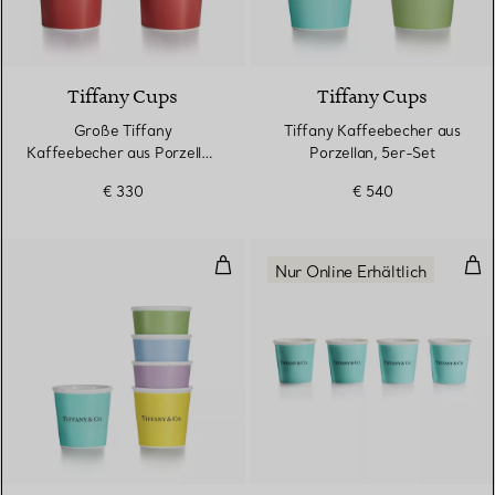
3 Farben
Tiffany Cups
Tiffany Cups
Große Tiffany
Tiffany Kaffeebecher aus
Kaffeebecher aus Porzellan
Porzellan, 5er-Set
in Infinity Rubin
€ 330
€ 540
Tiffany Espressotassen aus Porze
Tif
Nur Online Erhältlich