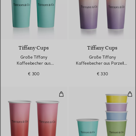
3 Farben
Tiffany Cups
Tiffany Cups
Große Tiffany
Große Tiffany
Kaffeebecher aus
Kaffeebecher aus Porzellan
Porzellan, 2er-Set
in Infinity Morganit
€ 300
€ 330
Große Tiffany Kaffeebecher aus Po
Tif