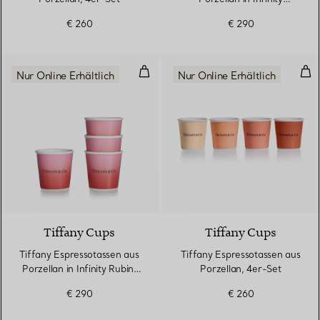
Morganit, 4er-Set
€ 260
€ 290
Tiffany Espressotassen aus Porzel
Tif
Nur Online Erhältlich
Nur Online Erhältlich
5 Farben
Tiffany Cups
Tiffany Cups
Tiffany Espressotassen aus
Tiffany Espressotassen aus
Porzellan in Infinity Rubin,
Porzellan, 4er-Set
4er-Set
€ 290
€ 260