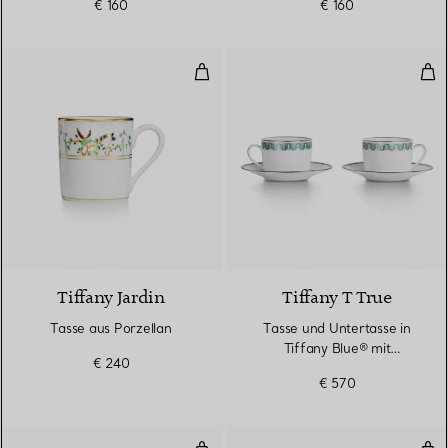
€ 160
€ 160
Tasse aus Porzellan
Tas
Tiffany Jardin
Tiffany T True
Tasse aus Porzellan
Tasse und Untertasse in
Tiffany Blue® mit
€ 240
Platinrand, 2er-Set
€ 570
Tasse und Untertasse in Schwarz
Tif