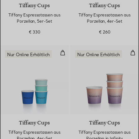
Tiffany Cups
Tiffany Cups
Tiffany Espressotassen aus
Tiffany Espressotassen aus
Porzellan, 5er-Set
Porzellan, 4er-Set
€ 330
€ 260
Tiffany Espressotassen aus Porze
Tiff
Nur Online Erhältlich
Nur Online Erhältlich
5 Farben
Tiffany Cups
Tiffany Cups
Tiffany Espressotassen aus
Tiffany Espressotassen aus
Porzellan, 4er-Set
Porzellan in Infinity