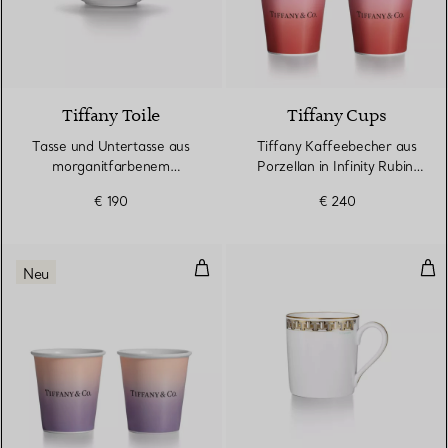
2 Farben
Tiffany Toile
Tiffany Cups
Tasse und Untertasse aus
Tiffany Kaffeebecher aus
morganitfarbenem
Porzellan in Infinity Rubin,
Porzellan
2er-Set
€ 190
€ 240
Tiffany Kaffeebecher aus Porzella
Tas
Neu
3 Farben