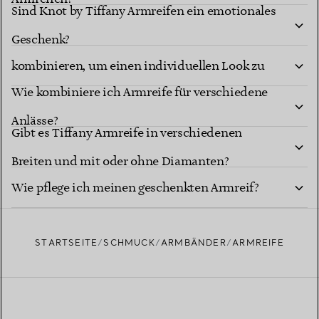
Sind Knot by Tiffany Armreifen ein emotionales
Kann man Armreifen übereinander tragen oder
Geschenk?
kombinieren, um einen individuellen Look zu
Wie kombiniere ich Armreife für verschiedene
erzielen?
Anlässe?
Gibt es Tiffany Armreife in verschiedenen
Breiten und mit oder ohne Diamanten?
Wie pflege ich meinen geschenkten Armreif?
STARTSEITE
SCHMUCK
ARMBÄNDER
ARMREIFE