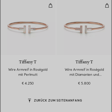
Wire Armreif in Roségold mit Pe
Wir
3 Materialien
Tiffany T
Tiffany T
Wire Armreif in Roségold
Wire Armreif in Roségold
mit Perlmutt
mit Diamanten und
Perlmutt
€ 4.250
€ 5.800
ZURÜCK ZUM SEITENANFANG