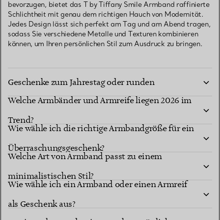
bevorzugen, bietet das T by Tiffany Smile Armband raffinierte
Schlichtheit mit genau dem richtigen Hauch von Modernität.
Jedes Design lässt sich perfekt am Tag und am Abend tragen,
sodass Sie verschiedene Metalle und Texturen kombinieren
können, um Ihren persönlichen Stil zum Ausdruck zu bringen.
Welche Armbänder und Armreife sind die besten
Geschenke zum Jahrestag oder runden
Welche Armbänder und Armreife liegen 2026 im
Geburtstag?
Trend?
Wie wähle ich die richtige Armbandgröße für ein
Überraschungsgeschenk?
Welche Art von Armband passt zu einem
minimalistischen Stil?
Wie wähle ich ein Armband oder einen Armreif
Kann ich ein Armband personalisieren oder
als Geschenk aus?