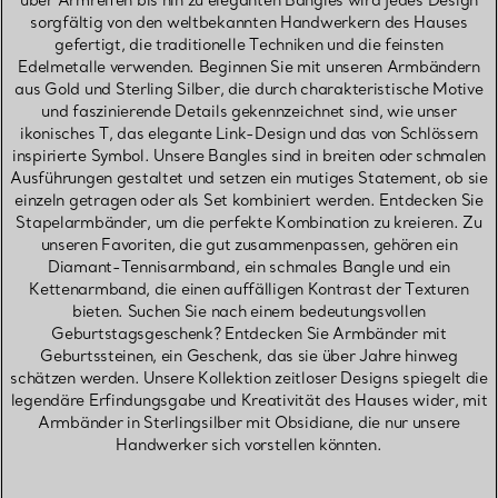
über Armreifen bis hin zu eleganten Bangles wird jedes Design
sorgfältig von den weltbekannten Handwerkern des Hauses
gefertigt, die traditionelle Techniken und die feinsten
Edelmetalle verwenden. Beginnen Sie mit unseren Armbändern
aus Gold und Sterling Silber, die durch charakteristische Motive
und faszinierende Details gekennzeichnet sind, wie unser
ikonisches T, das elegante Link-Design und das von Schlössern
inspirierte Symbol. Unsere Bangles sind in breiten oder schmalen
Ausführungen gestaltet und setzen ein mutiges Statement, ob sie
einzeln getragen oder als Set kombiniert werden. Entdecken Sie
Stapelarmbänder, um die perfekte Kombination zu kreieren. Zu
unseren Favoriten, die gut zusammenpassen, gehören ein
Diamant-Tennisarmband, ein schmales Bangle und ein
Kettenarmband, die einen auffälligen Kontrast der Texturen
bieten. Suchen Sie nach einem bedeutungsvollen
Geburtstagsgeschenk? Entdecken Sie Armbänder mit
Geburtssteinen, ein Geschenk, das sie über Jahre hinweg
schätzen werden. Unsere Kollektion zeitloser Designs spiegelt die
legendäre Erfindungsgabe und Kreativität des Hauses wider, mit
Armbänder in Sterlingsilber mit Obsidiane, die nur unsere
Handwerker sich vorstellen könnten.