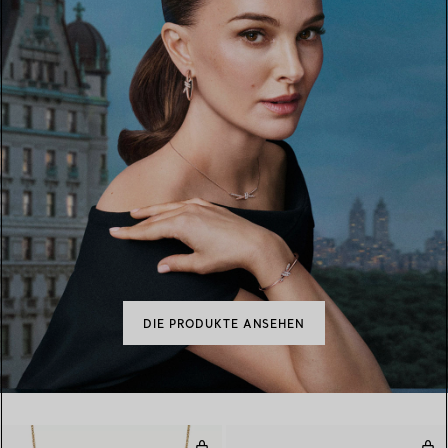
DIE PRODUKTE ANSEHEN
Diamonds by the Yard® Halskett
Rin