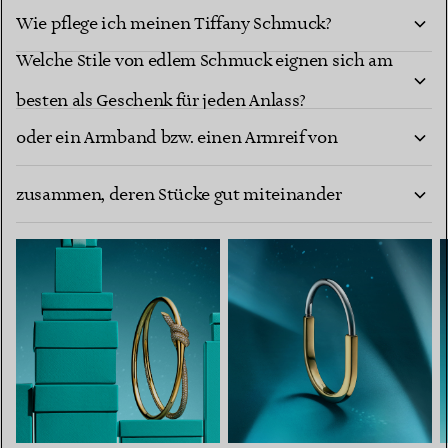
Wie pflege ich meinen Tiffany Schmuck?
Welche Stile von edlem Schmuck eignen sich am
Wie finde ich die richtige Größe für einen Ring
besten als Geschenk für jeden Anlass?
oder ein Armband bzw. einen Armreif von
Wie stelle ich eine edle Schmuckkollektion
Tiffany?
zusammen, deren Stücke gut miteinander
harmonieren?