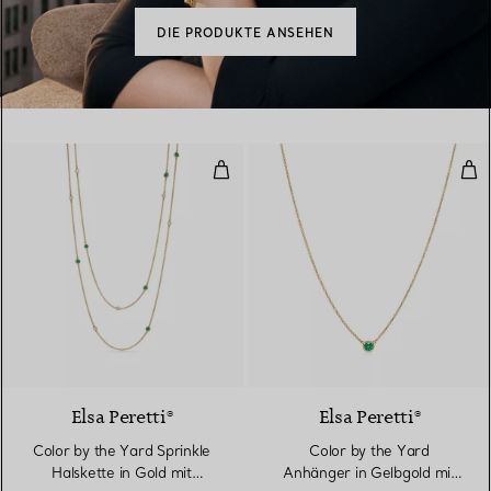
DIE PRODUKTE ANSEHEN
Color by the Yard Sprinkle Hals
Col
2 Materialien
Elsa Peretti®
Elsa Peretti®
Color by the Yard Sprinkle
Color by the Yard
Halskette in Gold mit
Anhänger in Gelbgold mit