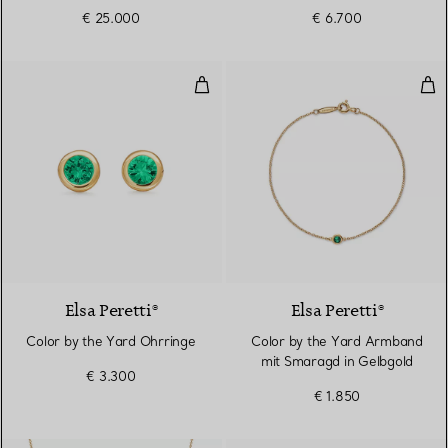
Smaragden und Diamanten
einem Smaragd
€ 25.000
€ 6.700
Color by the Yard Ohrringe
Col
2 Materialien
Elsa Peretti®
Elsa Peretti®
Color by the Yard Ohrringe
Color by the Yard Armband
mit Smaragd in Gelbgold
€ 3.300
€ 1.850