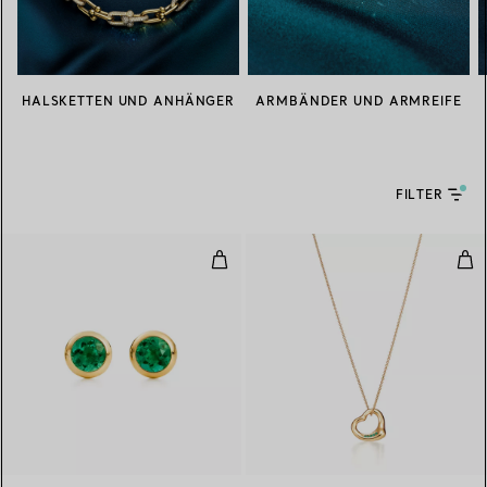
HALSKETTEN UND ANHÄNGER
ARMBÄNDER UND ARMREIFE
FILTER
Color by the Yard Ohrringe
Ope