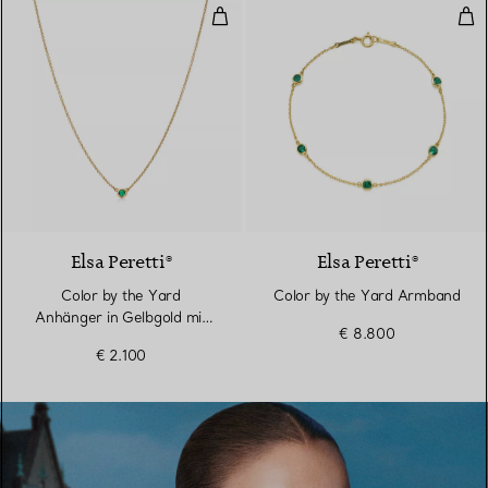
Color by the Yard Anhänger in 
Col
Elsa Peretti®
Elsa Peretti®
Color by the Yard
Color by the Yard Armband
Anhänger in Gelbgold mit
€ 8.800
einem Smaragd
€ 2.100