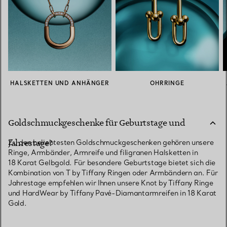
HALSKETTEN UND ANHÄNGER
OHRRINGE
Was sind die beliebtesten
Goldschmuckgeschenke für Geburtstage und
Jahrestage?
Zu den beliebtesten Goldschmuckgeschenken gehören unsere
Ringe, Armbänder, Armreife und filigranen Halsketten in
18 Karat Gelbgold. Für besondere Geburtstage bietet sich die
Kombination von T by Tiffany Ringen oder Armbändern an. Für
Jahrestage empfehlen wir Ihnen unsere Knot by Tiffany Ringe
und HardWear by Tiffany Pavé-Diamantarmreifen in 18 Karat
Gold.