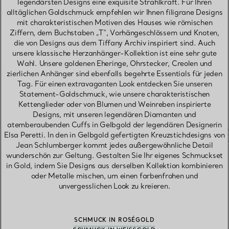
legendärsten Designs eine exquisite Strahlkraft. Für Ihren
alltäglichen Goldschmuck empfehlen wir Ihnen filigrane Designs
mit charakteristischen Motiven des Hauses wie römischen
Ziffern, dem Buchstaben „T“, Vorhängeschlössern und Knoten,
die von Designs aus dem Tiffany Archiv inspiriert sind. Auch
unsere klassische Herzanhänger-Kollektion ist eine sehr gute
Wahl. Unsere goldenen Eheringe, Ohrstecker, Creolen und
zierlichen Anhänger sind ebenfalls begehrte Essentials für jeden
Tag. Für einen extravaganten Look entdecken Sie unseren
Statement-Goldschmuck, wie unsere charakteristischen
Kettenglieder oder von Blumen und Weinreben inspirierte
Designs, mit unseren legendären Diamanten und
atemberaubenden Cuffs in Gelbgold der legendären Designerin
Elsa Peretti. In den in Gelbgold gefertigten Kreuzstichdesigns von
Jean Schlumberger kommt jedes außergewöhnliche Detail
wunderschön zur Geltung. Gestalten Sie Ihr eigenes Schmuckset
in Gold, indem Sie Designs aus derselben Kollektion kombinieren
oder Metalle mischen, um einen farbenfrohen und
unvergesslichen Look zu kreieren.
SCHMUCK IN ROSÉGOLD