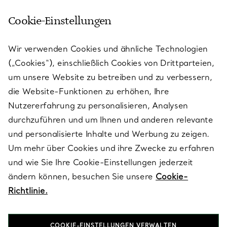
Cookie-Einstellungen
KUNDENSERVICE
Wir verwenden Cookies und ähnliche Technologien
(„Cookies“), einschließlich Cookies von Drittparteien,
SERVICES
um unsere Website zu betreiben und zu verbessern,
die Website-Funktionen zu erhöhen, Ihre
Nutzererfahrung zu personalisieren, Analysen
ÜBER TIFFANY & CO.
durchzuführen und um Ihnen und anderen relevante
und personalisierte Inhalte und Werbung zu zeigen.
Um mehr über Cookies und ihre Zwecke zu erfahren
RECHTLICHE HINWEISE
und wie Sie Ihre Cookie-Einstellungen jederzeit
ändern können, besuchen Sie unsere
Cookie-
Richtlinie.
FOLGEN SIE UNS
COOKIE-EINSTELLUNGEN VERWALTEN