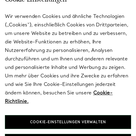
KUNDENSERVICE
Wir verwenden Cookies und ähnliche Technologien
(„Cookies“), einschließlich Cookies von Drittparteien,
SERVICES
um unsere Website zu betreiben und zu verbessern,
die Website-Funktionen zu erhöhen, Ihre
Nutzererfahrung zu personalisieren, Analysen
ÜBER TIFFANY & CO.
durchzuführen und um Ihnen und anderen relevante
und personalisierte Inhalte und Werbung zu zeigen.
Um mehr über Cookies und ihre Zwecke zu erfahren
RECHTLICHE HINWEISE
und wie Sie Ihre Cookie-Einstellungen jederzeit
ändern können, besuchen Sie unsere
Cookie-
Richtlinie.
FOLGEN SIE UNS
COOKIE-EINSTELLUNGEN VERWALTEN
Standort ändern: