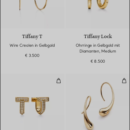
2 Materialien
Tiffany T
Tiffany Lock
Wire Creolen in Gelbgold
Ohrringe in Gelbgold mit
Diamanten, Medium
€ 3.500
€ 8.500
T One Huggie-Ohrringe mit halb
Tea