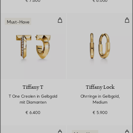
€ 7.600
€ 6.000
T One Creolen in Gelbgold mit 
Ohr
Must-Have
3 Materialien
Tiffany T
Tiffany Lock
T One Creolen in Gelbgold
Ohrringe in Gelbgold,
mit Diamanten
Medium
€ 6.400
€ 5.900
Creolen in Gelbgold mit Diamant
Cre