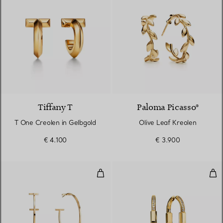
3 Materialien
Tiffany T
Paloma Picasso®
T One Creolen in Gelbgold
Olive Leaf Kreolen
€ 4.100
€ 3.900
Wire Creolen in Gelbgold
Ohr