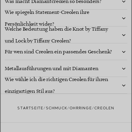
Was macht Diamantcreolen so besonders?
Wie spiegeln Statement-Creolen ihre
Persönlichkeit wider?
Welche Bedeutung haben die Knot by Tiffany
und Lock by Tiffany Creolen?
Für wen sind Creolen ein passendes Geschenk?
Sind Tiffany Creolen in verschiedenen Größen,
Metallausführungen und mit Diamanten
Wie wähle ich die richtigen Creolen für ihren
erhältlich?
einzigartigen Stil aus?
STARTSEITE
SCHMUCK
OHRRINGE
CREOLEN