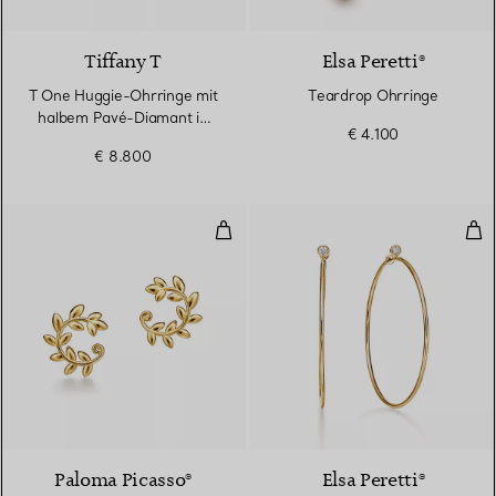
3 Materialien
Tiffany T
Elsa Peretti®
T One Huggie-Ohrringe mit
Teardrop Ohrringe
halbem Pavé-Diamant in
€ 4.100
Gelbgold
€ 8.800
Olive Leaf versetzte Creolen in 
Dia
Paloma Picasso®
Elsa Peretti®