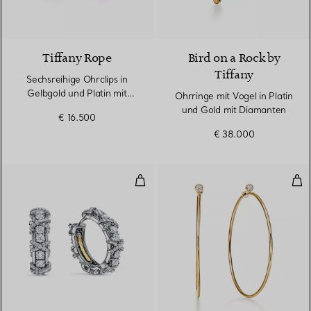
Tiffany Rope
Bird on a Rock by
Tiffany
Sechsreihige Ohrclips in
Gelbgold und Platin mit
Ohrringe mit Vogel in Platin
Diamanten
und Gold mit Diamanten
€ 16.500
€ 38.000
Ohrringe in Platin mit Diamanten
Dia