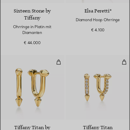
Sixteen Stone by
Elsa Peretti®
Tiffany
Diamond Hoop Ohrringe
Ohrringe in Platin mit
€ 4.100
Diamanten
€ 44.000
Kleine Ohrringe in Gelbgold
Kle
2 Materialien
Tiffany Titan by
Tiffany Titan