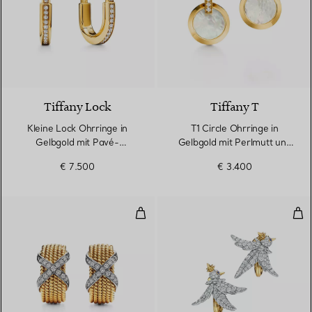
3 Materialien
Tiffany Lock
Tiffany T
Kleine Lock Ohrringe in
T1 Circle Ohrringe in
Gelbgold mit Pavé-
Gelbgold mit Perlmutt und
Diamanten
Diamanten
€ 7.500
€ 3.400
Sechsreihige Ohrclips in Gelbgol
Ohr