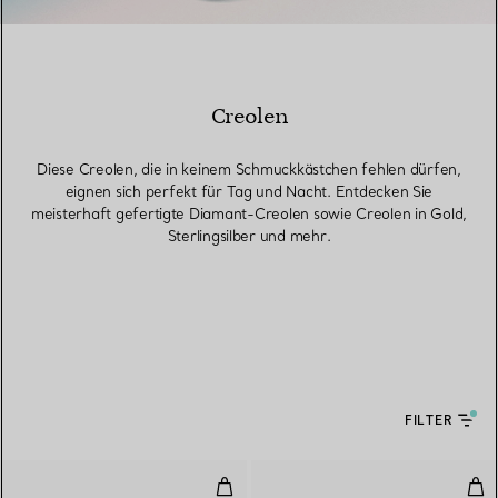
Creolen
Diese Creolen, die in keinem Schmuckkästchen fehlen dürfen,
eignen sich perfekt für Tag und Nacht. Entdecken Sie
meisterhaft gefertigte Diamant-Creolen sowie Creolen in Gold,
Sterlingsilber und mehr.
FILTER
T One Creolen in Gelbgold
Oli