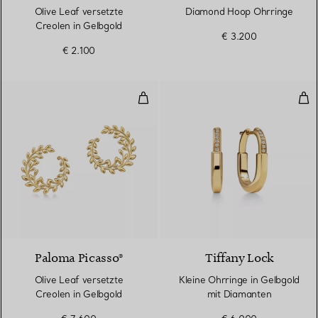
Olive Leaf versetzte
Diamond Hoop Ohrringe
Creolen in Gelbgold
€ 3.200
€ 2.100
Olive Leaf versetzte Creolen in 
Kle
Paloma Picasso®
Tiffany Lock
Olive Leaf versetzte
Kleine Ohrringe in Gelbgold
Creolen in Gelbgold
mit Diamanten