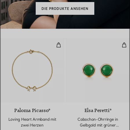
DIE PRODUKTE ANSEHEN
Loving Heart Armband mit zwei 
Cab
Paloma Picasso®
Elsa Peretti®
Loving Heart Armband mit
Cabochon-Ohrringe in
zwei Herzen
Gelbgold mit grüner