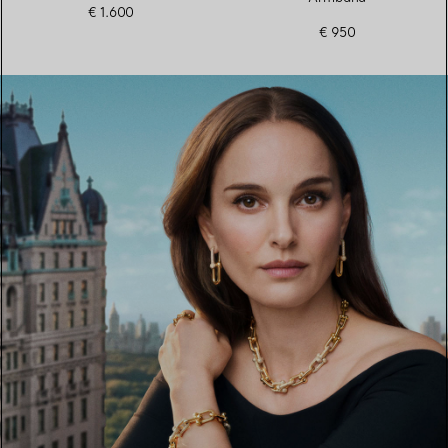
€ 1.600
€ 950