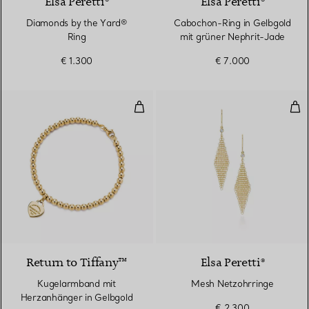
Elsa Peretti®
Elsa Peretti®
Diamonds by the Yard®
Cabochon-Ring in Gelbgold
Ring
mit grüner Nephrit-Jade
€ 1.300
€ 7.000
Kugelarmband mit Herzanhänger 
Mes
2 Materialien
Return to Tiffany™
Elsa Peretti®
Kugelarmband mit
Mesh Netzohrringe
Herzanhänger in Gelbgold
€ 2.300