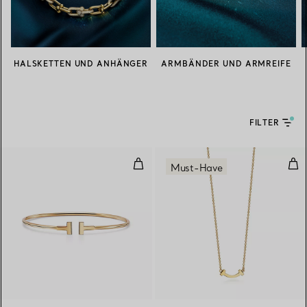
HALSKETTEN UND ANHÄNGER
ARMBÄNDER UND ARMREIFE
FILTER
Schmaler Wire Armreif in Gelbgo
Smi
Must-Have
3 Materialien