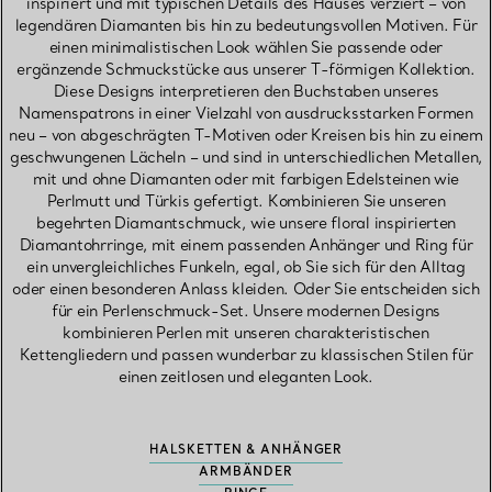
inspiriert und mit typischen Details des Hauses verziert – von
legendären Diamanten bis hin zu bedeutungsvollen Motiven. Für
einen minimalistischen Look wählen Sie passende oder
ergänzende Schmuckstücke aus unserer T-förmigen Kollektion.
Diese Designs interpretieren den Buchstaben unseres
Namenspatrons in einer Vielzahl von ausdrucksstarken Formen
neu – von abgeschrägten T-Motiven oder Kreisen bis hin zu einem
geschwungenen Lächeln – und sind in unterschiedlichen Metallen,
mit und ohne Diamanten oder mit farbigen Edelsteinen wie
Perlmutt und Türkis gefertigt. Kombinieren Sie unseren
begehrten Diamantschmuck, wie unsere floral inspirierten
Diamantohrringe, mit einem passenden Anhänger und Ring für
ein unvergleichliches Funkeln, egal, ob Sie sich für den Alltag
oder einen besonderen Anlass kleiden. Oder Sie entscheiden sich
für ein Perlenschmuck-Set. Unsere modernen Designs
kombinieren Perlen mit unseren charakteristischen
Kettengliedern und passen wunderbar zu klassischen Stilen für
einen zeitlosen und eleganten Look.
HALSKETTEN & ANHÄNGER
ARMBÄNDER