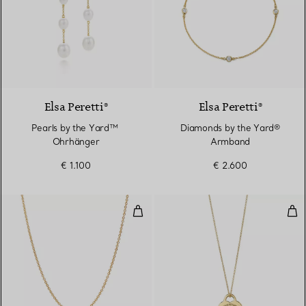
Elsa Peretti®
Elsa Peretti®
Pearls by the Yard™ ​​
Diamonds by the Yard®
Ohrhänger
Armband
€ 1.100
€ 2.600
Color by the Yard Anhänger in G
Her