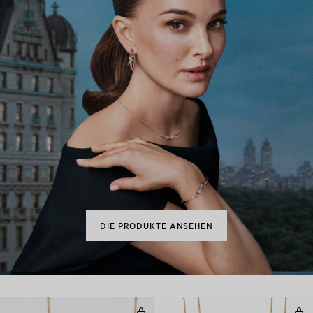
DIE PRODUKTE ANSEHEN
Smile Anhänger und Ohrringe Set,
Pea