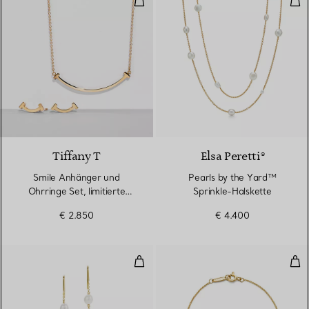
2 Materialien
Tiffany T
Elsa Peretti®
Smile Anhänger und
Pearls by the Yard™
Ohrringe Set, limitierte
Sprinkle-Halskette
Auflage in Gelbgold
€ 2.850
€ 4.400
Pearls by the Yard™ ​​Ohrhänger
Dia