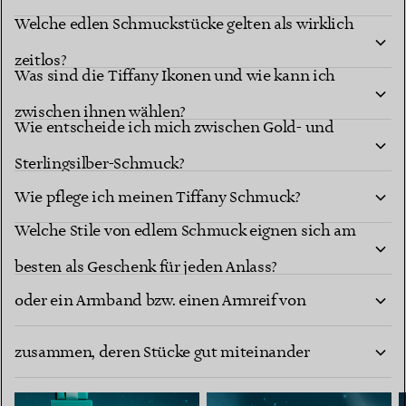
Welche edlen Schmuckstücke gelten als wirklich
zeitlos?
Was sind die Tiffany Ikonen und wie kann ich
zwischen ihnen wählen?
Wie entscheide ich mich zwischen Gold- und
Sterlingsilber-Schmuck?
Wie pflege ich meinen Tiffany Schmuck?
Welche Stile von edlem Schmuck eignen sich am
Wie finde ich die richtige Größe für einen Ring
besten als Geschenk für jeden Anlass?
oder ein Armband bzw. einen Armreif von
Wie stelle ich eine edle Schmuckkollektion
Tiffany?
zusammen, deren Stücke gut miteinander
harmonieren?