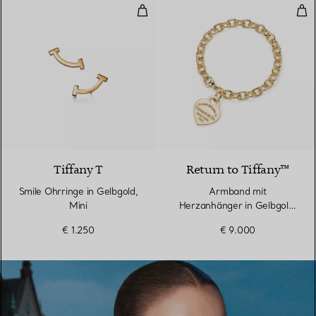
Smile Ohrringe in Gelbgold, Mini
Arm
3 Materialien
Tiffany T
Return to Tiffany™
Smile Ohrringe in Gelbgold,
Armband mit
Mini
Herzanhänger in Gelbgold,
Medium
€ 1.250
€ 9.000