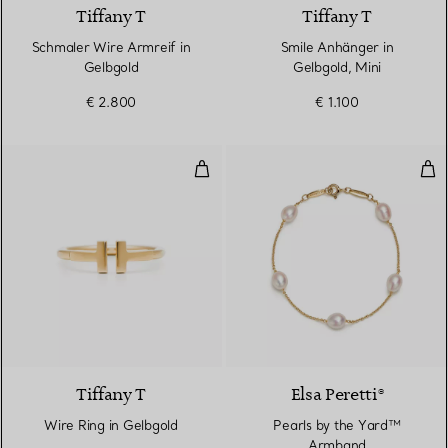
Tiffany T
Tiffany T
Schmaler Wire Armreif in
Smile Anhänger in
Gelbgold
Gelbgold, Mini
€ 2.800
€ 1.100
Wire Ring in Gelbgold
Pea
3 Materialien
Tiffany T
Elsa Peretti®
Wire Ring in Gelbgold
Pearls by the Yard™
Armband