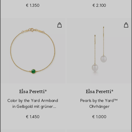
Nephrit-Jade
€ 1.350
€ 2.100
Color by the Yard Armband in Ge
Pea
Elsa Peretti®
Elsa Peretti®
Color by the Yard Armband
Pearls by the Yard™ ​​
in Gelbgold mit grüner
Ohrhänger
Nephrit-Jade
€ 1.450
€ 1.000