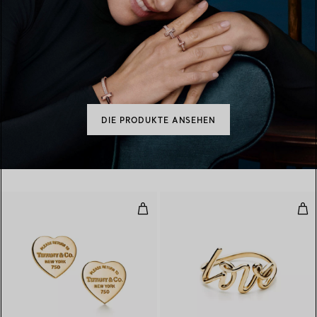
DIE PRODUKTE ANSEHEN
Herz-Ohrstecker in Gelbgold, Mi
Lov