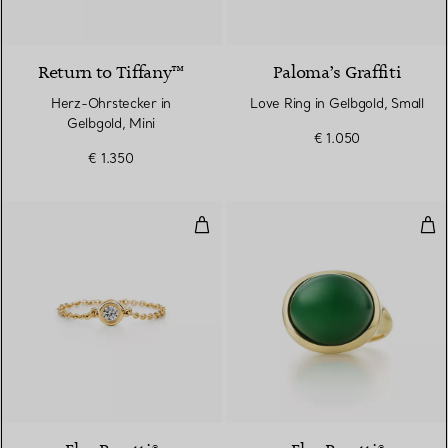
Return to Tiffany™
Paloma’s Graffiti
Herz-Ohrstecker in
Love Ring in Gelbgold, Small
Gelbgold, Mini
€ 1.050
€ 1.350
Diamonds by the Yard® Ring
Cab
3 Materialien