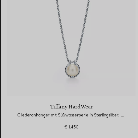
Tiffany HardWear
Gliederanhänger mit Süßwasserperle in Sterlingsilber, 40,6–45,7 cm
€ 1.450