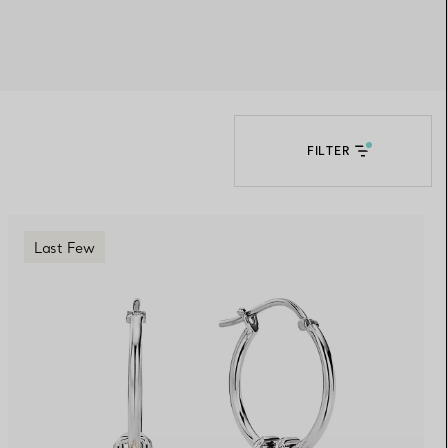
Elsa Peretti®
Tipps zur Auswahl eines
Eherings
FILTER
Last Few