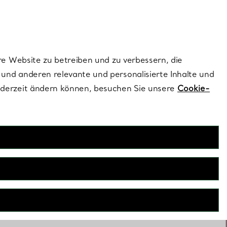
ionen und exklusive Updates an.
Kontaktieren Sie 
Melden Sie si
re Website zu betreiben und zu verbessern, die
und anderen relevante und personalisierte Inhalte und
ederzeit ändern können, besuchen Sie unsere
Cookie-
muck mit Geburtsstein Juni
fany Kunsthandwerker werden aus den schönsten Perlen der
bstücke. Unser Perlenschmuck ist ein wunderschönes
enk für all Ihre Lieben, die im Juni geboren wurden.