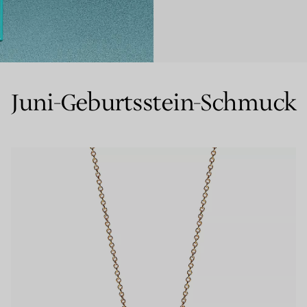
Partnerringe
Eternity Ringe
Juni-Geburtsstein-Schmuck
inem Tiffany-Diamantenexperten.