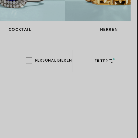
Elsa Peretti®
Tipps zur Auswahl eines
Eherings
COCKTAIL
HERREN
PERSONALISIEREN
FILTER