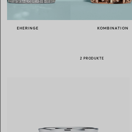
Eheringe für Damen
Eheringe für Herren
EHERINGE
KOMBINATION
Vereinbaren Sie Ihren
Termin
mit e
2 PRODUKTE