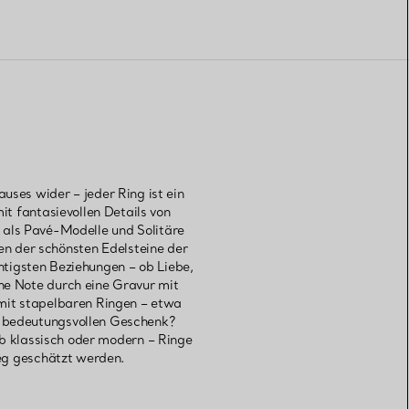
auses wider – jeder Ring ist ein
it fantasievollen Details von
 als Pavé-Modelle und Solitäre
gen der schönsten Edelsteine der
tigsten Beziehungen – ob Liebe,
che Note durch eine Gravur mit
 mit stapelbaren Ringen – etwa
m bedeutungsvollen Geschenk?
Ob klassisch oder modern – Ringe
weg geschätzt werden.