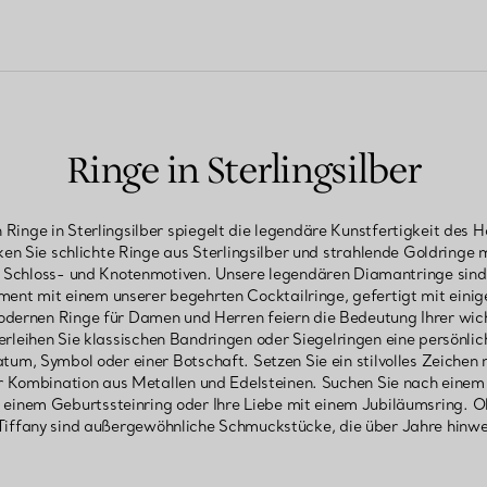
Ringe in Sterlingsilber
Ringe in Sterlingsilber spiegelt die legendäre Kunstfertigkeit des H
n Sie schlichte Ringe aus Sterlingsilber und strahlende Goldringe m
-, Schloss- und Knotenmotiven. Unsere legendären Diamantringe sind
ement mit einem unserer begehrten Cocktailringe, gefertigt mit eini
odernen Ringe für Damen und Herren feiern die Bedeutung Ihrer wich
rleihen Sie klassischen Bandringen oder Siegelringen eine persönli
atum, Symbol oder einer Botschaft. Setzen Sie ein stilvolles Zeichen
r Kombination aus Metallen und Edelsteinen. Suchen Sie nach eine
 einem Geburtssteinring oder Ihre Liebe mit einem Jubiläumsring. 
n Tiffany sind außergewöhnliche Schmuckstücke, die über Jahre hin