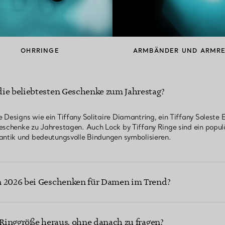
OHRRINGE
ARMBÄNDER UND ARMRE
die beliebtesten Geschenke zum Jahrestag?
Designs wie ein Tiffany Solitaire Diamantring, ein Tiffany Soleste E
Geschenke zu Jahrestagen. Auch Lock by Tiffany Ringe sind ein pop
mantik und bedeutungsvolle Bindungen symbolisieren.
n 2026 bei Geschenken für Damen im Trend?
e Ringgröße heraus, ohne danach zu fragen?