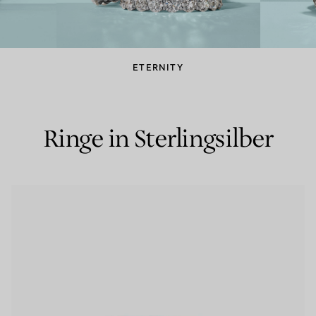
Partnerringe
Eternity Ringe
ETERNITY
inem Tiffany-Diamantenexperten.
Ringe in Sterlingsilber