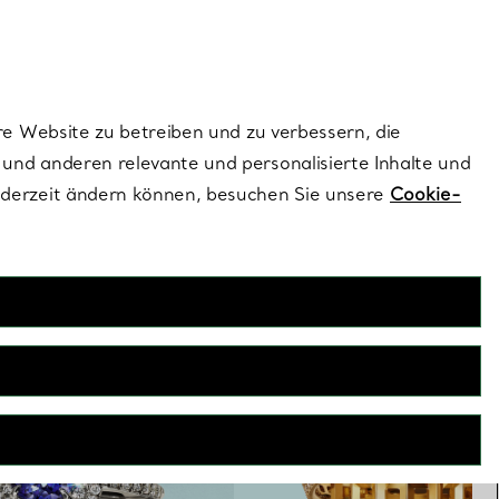
ionen und exklusive Updates an.
Kontaktieren Sie 
Melden Sie si
re Website zu betreiben und zu verbessern, die
und anderen relevante und personalisierte Inhalte und
ederzeit ändern können, besuchen Sie unsere
Cookie-