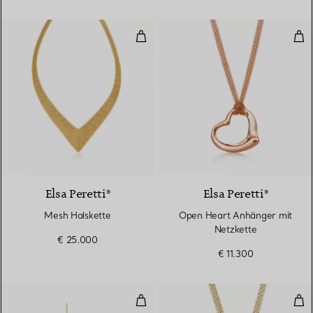
Mesh Halskette
Ope
Elsa Peretti®
Elsa Peretti®
Mesh Halskette
Open Heart Anhänger mit
Netzkette
€ 25.000
€ 11.300
Mesh Netzohrringe
Ope