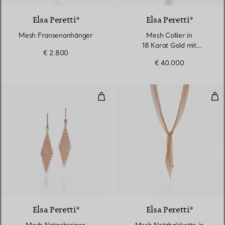
Elsa Peretti®
Elsa Peretti®
Mesh Fransenanhänger
Mesh Collier in
18 Karat Gold mit
€ 2.800
Smaragdperle im Used-
€ 40.000
Look
Mesh Netzohrringe
Mes
Elsa Peretti®
Elsa Peretti®