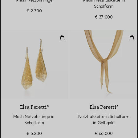
Mesh Netzohrringe
Mesh Netzhalskette in
Schalform
€ 2.300
€ 37.000
Mesh Netzohrringe in Schalform
Net
Elsa Peretti®
Elsa Peretti®
Mesh Netzohrringe in
Netzhalskette in Schalform
Schalform
in Gelbgold
€ 5.200
€ 66.000