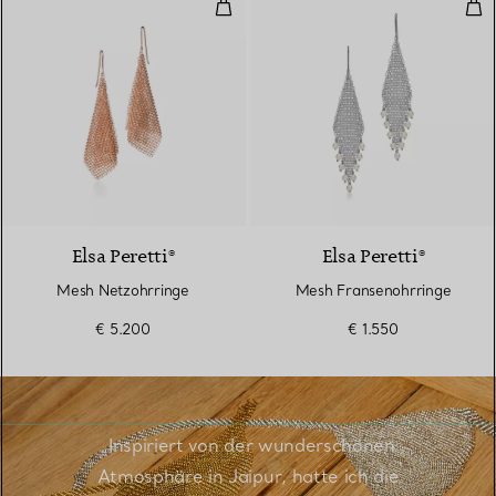
Mesh Netzohrringe
Mes
Elsa Peretti®
Elsa Peretti®
Mesh Netzohrringe
Mesh Fransenohrringe
€ 5.200
€ 1.550
„Inspiriert von der wunderschönen
Atmosphäre in Jaipur, hatte ich die