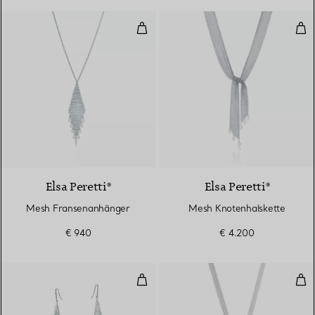
Mesh Fransenanhänger
Mes
Elsa Peretti®
Elsa Peretti®
Mesh Fransenanhänger
Mesh Knotenhalskette
€ 940
€ 4.200
Mesh Netzohrringe in Schalform
Ope