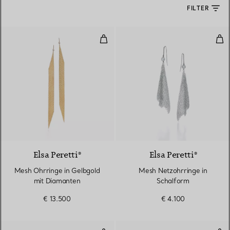
FILTER
Mesh Ohrringe in Gelbgold mit 
Mes
Elsa Peretti®
Elsa Peretti®
Mesh Ohrringe in Gelbgold
Mesh Netzohrringe in
mit Diamanten
Schalform
€ 13.500
€ 4.100