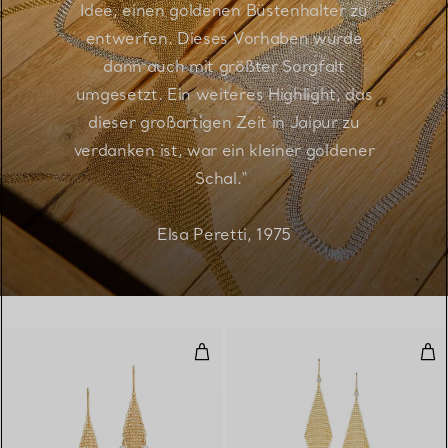
Idee, einen goldenen Büstenhalter zu
entwerfen. Dieses Vorhaben wurde
dann auch mit größter Sorgfalt
umgesetzt. Ein weiteres Highlight, das
dieser großartigen Zeit in Jaipur zu
verdanken ist, war ein kleiner goldener
Schal.“
Elsa Peretti, 1975
Mesh Fransenohrringe
Mes