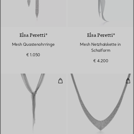
Elsa Peretti®
Elsa Peretti®
Mesh Quastenohrringe
Mesh Netzhalskette in
Schalform
€ 1.050
€ 4.200
Mesh Netzhalskette in Schalform
Mes