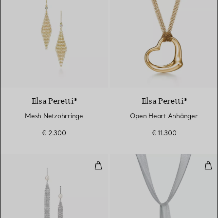
2 Materialien
Elsa Peretti®
Elsa Peretti®
Mesh Netzohrringe
Open Heart Anhänger
€ 2.300
€ 11.300
Mesh Quastenohrringe
Mes