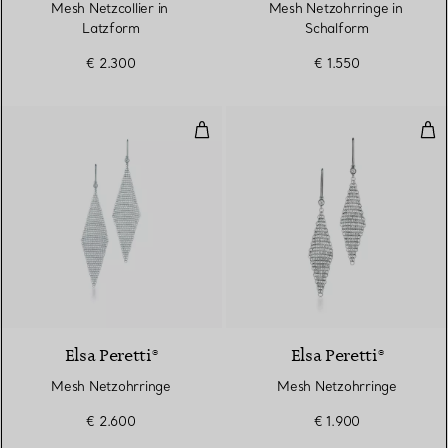
Mesh Netzcollier in
Mesh Netzohrringe in
Latzform
Schalform
€ 2.300
€ 1.550
Mesh Netzohrringe
Mes
Elsa Peretti®
Elsa Peretti®
Mesh Netzohrringe
Mesh Netzohrringe
€ 2.600
€ 1.900