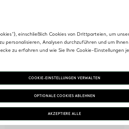
Tiffany.
Melden Sie
sich für die neuesten Nachrichten, kuratierte Inspirat
ies“), einschließlich Cookies von Drittparteien, um unse
u personalisieren, Analysen durchzuführen und um Ihnen 
cke zu erfahren und wie Sie Ihre Cookie-Einstellungen j
Tiffany Soleste
COOKIE-EINSTELLUNGEN VERWALTEN
OPTIONALE COOKIES ABLEHNEN
AKZEPTIERE ALLE