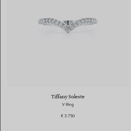
Eheringe für Damen
Eheringe für Herren
Vereinbaren Sie Ihren
Termin
mit e
Tiffany Soleste
V Ring
€ 3.750