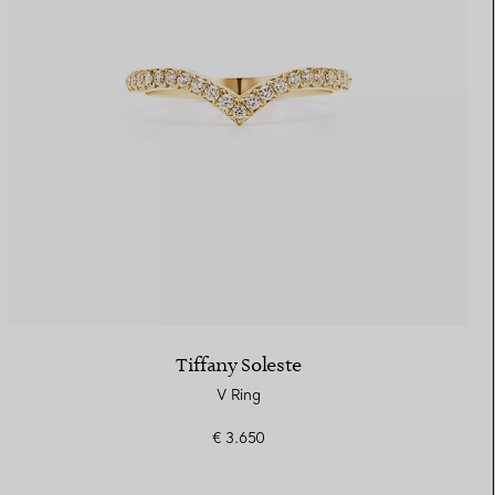
Elsa Peretti®
Tipps zur Auswahl eines
Eherings
Tiffany Soleste
V Ring
€ 3.650