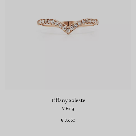
Partnerringe
Eternity Ringe
inem Tiffany-Diamantenexperten.
Tiffany Soleste
V Ring
€ 3.650