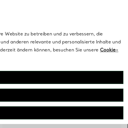
ionen und exklusive Updates an.
Kontaktieren Sie 
Melden Sie si
re Website zu betreiben und zu verbessern, die
und anderen relevante und personalisierte Inhalte und
ederzeit ändern können, besuchen Sie unsere
Cookie-
FILTER