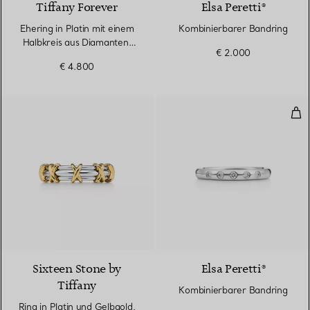
Tiffany Forever
Elsa Peretti®
Ehering in Platin mit einem
Kombinierbarer Bandring
Halbkreis aus Diamanten,
€ 2.000
2,2 mm breit
€ 4.800
Kom
Sixteen Stone by
Elsa Peretti®
Tiffany
Kombinierbarer Bandring
Ring in Platin und Gelbgold,