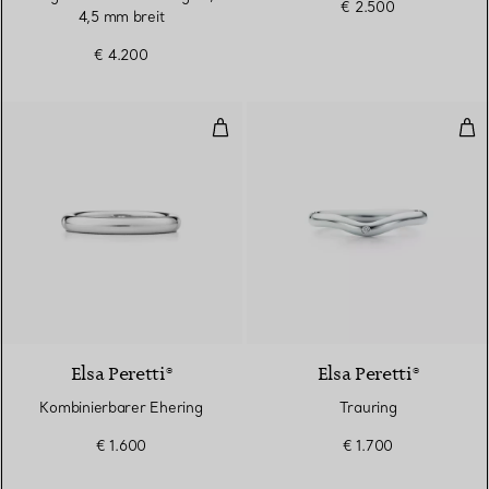
€ 2.500
4,5 mm breit
€ 4.200
Kombinierbarer Ehering
Tra
3 Materialien
Elsa Peretti®
Elsa Peretti®
Kombinierbarer Ehering
Trauring
€ 1.600
€ 1.700