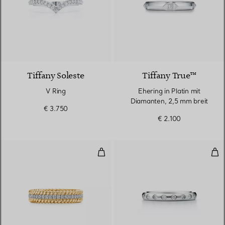
3 Materialien
Tiffany Soleste
Tiffany True™
V Ring
Ehering in Platin mit
Diamanten, 2,5 mm breit
€ 3.750
€ 2.100
Zweireihiger Ring in Gelbgold un
Kom