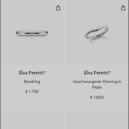
Bandring
Ges
3 Materialien
Elsa Peretti®
Elsa Peretti®
Bandring
Geschwungener Ehering in
Platin
€ 1.700
€ 1.800