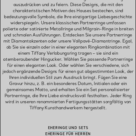
auszudrücken und zu feiern. Diese Designs, die mit den
charakteristischen Motiven des Hauses bestechen, sind
bedeutungsvolle Symbole, die Ihre einzigartige Liebesgeschichte
widerspiegeln. Unsere klassischen Partnerringe umfassen
polierte oder satinierte Metallringe und Milgrain-Ringe in breiten
und schmalen Ausführungen. Entdecken Sie unsere Partnerringe
mit Diamantakzenten oder unsere Vollpavé-Diamantringe. Egal,
ob Sie sie einzeln oder in einer eleganten Ringkombination mit
einem Tiffany Verlobungsring tragen – sie sind ein
atemberaubender Hingucker. Wählen Sie passende Partnerringe
für einen eleganten Look. Oder wählen Sie verschiedene, sich
jedoch ergänzende Designs für einen gut abgestimmten Look, der
Ihren individuellen Stil zum Ausdruck bringt. Fügen Sie eine
Gravur hinzu, z. B. ein besonderes Datum, Initialen oder ein
gemeinsames Motto, und erhalten Sie ein Set personalisierter
Partnerringe, die Ihre Liebe eindrucksvoll festhalten. Jeder Ring
wird in unseren renommierten Fertigungsstätten sorgfältig von
Tiffany Kunsthandwerkern hergestellt.
EHERINGE UND SETS
EHERINGE FÜR HERREN