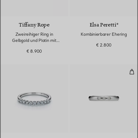
3 Materialien
Tiffany Rope
Elsa Peretti®
Zweireihiger Ring in
Kombinierbarer Ehering
Gelbgold und Platin mit
€ 2.800
Diamanten
€ 8.900
Kom