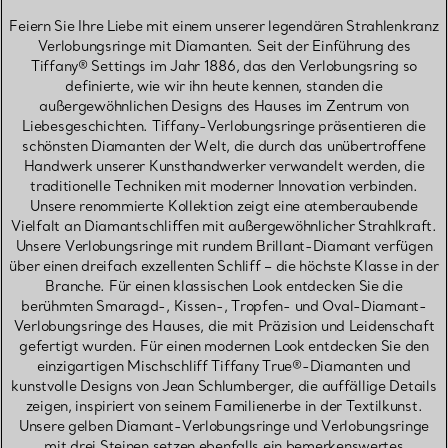
Feiern Sie Ihre Liebe mit einem unserer legendären Strahlenkranz
Verlobungsringe mit Diamanten. Seit der Einführung des
Tiffany® Settings im Jahr 1886, das den Verlobungsring so
definierte, wie wir ihn heute kennen, standen die
außergewöhnlichen Designs des Hauses im Zentrum von
Liebesgeschichten. Tiffany-Verlobungsringe präsentieren die
schönsten Diamanten der Welt, die durch das unübertroffene
Handwerk unserer Kunsthandwerker verwandelt werden, die
traditionelle Techniken mit moderner Innovation verbinden.
Unsere renommierte Kollektion zeigt eine atemberaubende
Vielfalt an Diamantschliffen mit außergewöhnlicher Strahlkraft.
Unsere Verlobungsringe mit rundem Brillant-Diamant verfügen
über einen dreifach exzellenten Schliff – die höchste Klasse in der
Branche. Für einen klassischen Look entdecken Sie die
berühmten Smaragd-, Kissen-, Tropfen- und Oval-Diamant-
Verlobungsringe des Hauses, die mit Präzision und Leidenschaft
gefertigt wurden. Für einen modernen Look entdecken Sie den
einzigartigen Mischschliff Tiffany True®-Diamanten und
kunstvolle Designs von Jean Schlumberger, die auffällige Details
zeigen, inspiriert von seinem Familienerbe in der Textilkunst.
Unsere gelben Diamant-Verlobungsringe und Verlobungsringe
mit drei Steinen setzen ebenfalls ein bemerkenswertes