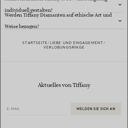
individuell gestalten?
Tiffany Diamantformen
Werden Tiffany Diamanten auf ethische Art und
Tiffany Ring-Studio
Weise bezogen?
STARTSEITE
LIEBE UND ENGAGEMENT
VERLOBUNGSRINGE
Erfahren Sie mehr über die Herkunft unserer Diamanten
Aktuelles von Tiffany
und unsere verantwortungsvolle Beschaffung
E-MAIL
MELDEN SIE SICH AN