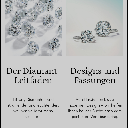
Der Diamant-
Designs und
Leitfaden
Fassungen
Tiffany Diamanten sind
Von klassischen bis zu
strahlender und leuchtender,
modernen Designs – wir helfen
weil wir sie bewusst so
Ihnen bei der Suche nach dem
schleifen.
perfekten Verlobungsring.