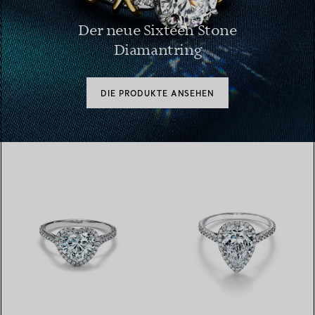
Der neue Sixteen Stone
Diamantring
DIE PRODUKTE ANSEHEN