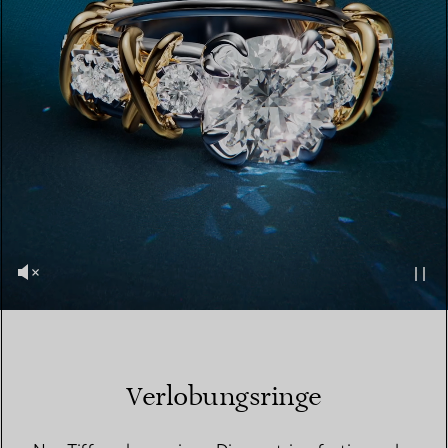
Verlobungsringe