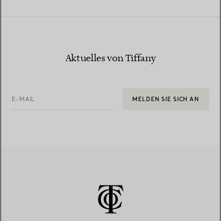
Erfahren Sie mehr über die Herkunft unserer Diamanten
Aktuelles von Tiffany
und unsere verantwortungsvolle Beschaffung
E-MAIL
MELDEN SIE SICH AN