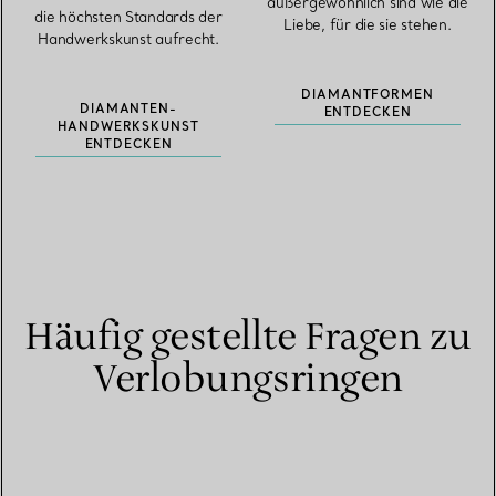
außergewöhnlich sind wie die
die höchsten Standards der
Liebe, für die sie stehen.
Handwerkskunst aufrecht.
DIAMANTFORMEN
DIAMANTEN-
ENTDECKEN
HANDWERKSKUNST
ENTDECKEN
Häufig gestellte Fragen zu
Verlobungsringen