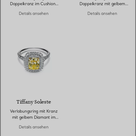
Doppelkranz im Cushion-
Doppelkranz mit gelbem
Schliff mit einem
Diamant in Platin
Details ansehen
Details ansehen
Diamantring in Platin
Tiffany Soleste
Verlobungsring mit Kranz
mit gelbem Diamant im
Cushion-Schliff in Platin
Details ansehen