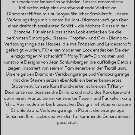
mit moderner Innovation verbinden. Unsere renommierte
Kollektion zeigt eine atemberaubende Vielfalt an
Diamantschliffen mit außergewöhnlicher Strahlkraft. Unsere
Verlobungsringe mit rundem Brillant-Diamant verfügen über
einen dreifach exzellenten Schliff – die höchste Klasse in der
Branche. Für einen klassischen Look entdecken Sie die
berühmten Smaragd-, Kissen-, Tropfen- und Oval-Diamant-
Verlobungsringe des Hauses, die mit Präzision und Leidenschaft
gefertigt wurden. Für einen modernen Look entdecken Sie den
einzigartigen Mischschliff Tiffany True®-Diamanten und
kunstvolle Designs von Jean Schlumberger, die auffällige Details
zeigen, inspiriert von seinem Familienerbe in der Textilkunst.
Unsere gelben Diamant-Verlobungsringe und Verlobungsringe
mit drei Steinen setzen ebenfalls ein bemerkenswertes
Statement. Unsere Kunsthandwerker schneiden Tiffany-
Diamanten so, dass sie die Brillanz und nicht das Karatgewicht
optimieren, was zu bemerkenswerter Feuer- und Funkelwirkung
führt. Von modernen bis klassischen Designs reflektieren unsere
Strahlenkranz Verlobungsringe in Platin . die einzigartige
Schönheit Ihrer Liebe und werden für kommende Generationen
geschätzt.