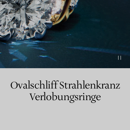
Partnerringe
Eternity Ringe
inem Tiffany-Diamantenexperten.
Ovalschliff Strahlenkranz
Verlobungsringe