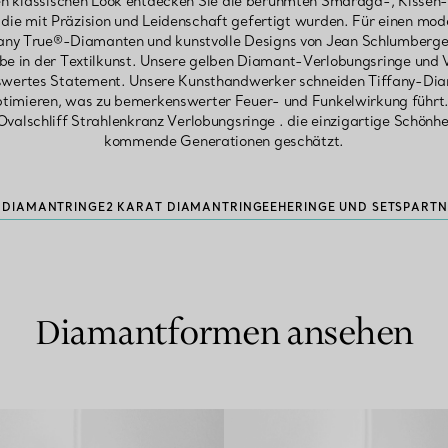
nen klassischen Look entdecken Sie die berühmten Smaragd-, Kisse
die mit Präzision und Leidenschaft gefertigt wurden. Für einen mo
fany True®-Diamanten und kunstvolle Designs von Jean Schlumberger,
rbe in der Textilkunst. Unsere gelben Diamant-Verlobungsringe und 
swertes Statement. Unsere Kunsthandwerker schneiden Tiffany-Diama
ptimieren, was zu bemerkenswerter Feuer- und Funkelwirkung führt.
Ovalschliff Strahlenkranz Verlobungsringe . die einzigartige Schönhe
kommende Generationen geschätzt.
T DIAMANTRINGE
2 KARAT DIAMANTRINGE
EHERINGE UND SETS
PARTN
Diamantformen ansehen