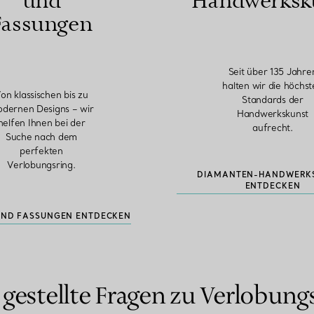
und
Handwerksk
Fassungen
Seit über 135 Jahre
halten wir die höchs
on klassischen bis zu
Standards der
dernen Designs – wir
Handwerkskunst
helfen Ihnen bei der
aufrecht.
Suche nach dem
perfekten
Verlobungsring.
DIAMANTEN-HANDWERK
ENTDECKEN
UND FASSUNGEN ENTDECKEN
 gestellte Fragen zu Verlobung