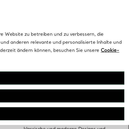
ionen und exklusive Updates an.
Kontaktieren Sie 
Melden Sie si
re Website zu betreiben und zu verbessern, die
und anderen relevante und personalisierte Inhalte und
ederzeit ändern können, besuchen Sie unsere
Cookie-
Verlobungsringe
Nur Tiffany kann einen Diamantring
fertigen, der Ihrer Liebesgeschichte
wirklich würdig ist. Entdecken Sie
klassische und moderne Designs und