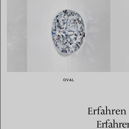
NT
OVAL
Erfahren 
Erfahre