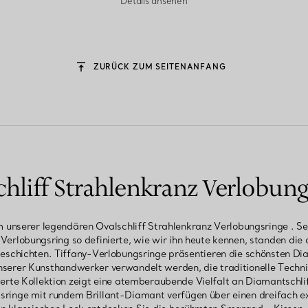
Details ansehen
ZURÜCK ZUM SEITENANFANG
chliff Strahlenkranz Verlobung
em unserer legendären Ovalschliff Strahlenkranz Verlobungsringe . Se
 Verlobungsring so definierte, wie wir ihn heute kennen, standen di
schichten. Tiffany-Verlobungsringe präsentieren die schönsten Di
serer Kunsthandwerker verwandelt werden, die traditionelle Techni
rte Kollektion zeigt eine atemberaubende Vielfalt an Diamantschl
sringe mit rundem Brillant-Diamant verfügen über einen dreifach exz