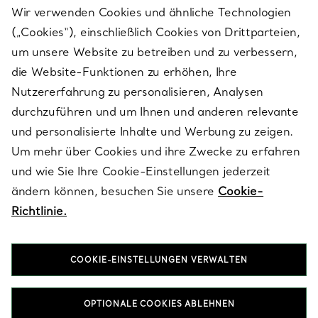
Wir verwenden Cookies und ähnliche Technologien
(„Cookies“), einschließlich Cookies von Drittparteien,
SERVICES
um unsere Website zu betreiben und zu verbessern,
die Website-Funktionen zu erhöhen, Ihre
Nutzererfahrung zu personalisieren, Analysen
ÜBER TIFFANY & CO.
durchzuführen und um Ihnen und anderen relevante
und personalisierte Inhalte und Werbung zu zeigen.
Um mehr über Cookies und ihre Zwecke zu erfahren
RECHTLICHE HINWEISE
und wie Sie Ihre Cookie-Einstellungen jederzeit
ändern können, besuchen Sie unsere
Cookie-
Richtlinie.
FOLGEN SIE UNS
COOKIE-EINSTELLUNGEN VERWALTEN
Standort ändern:
OPTIONALE COOKIES ABLEHNEN