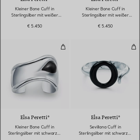
Kleiner Bone Cuff in
Kleiner Bone Cuff in
Sterlingsilber mit weißer
Sterlingsilber mit weißer
Nephrit-Jade
Nephrit-Jade
€ 5.450
€ 5.450
Kleiner Bone Cuff in Sterlingsil
Sevi
6 gemstones
Elsa Peretti®
Elsa Peretti®
Kleiner Bone Cuff in
Sevillana Cuff in
Sterlingsilber mit schwarzer
Sterlingsilber mit schwarzer
Nephrit-Jade
Nephrit-Jade