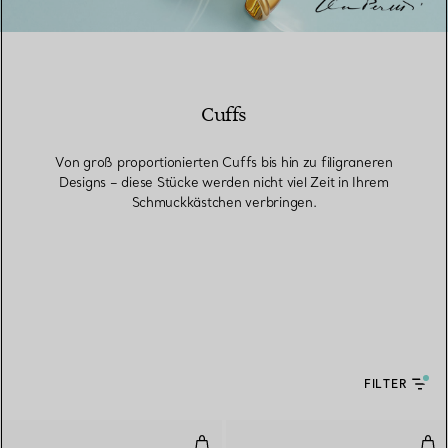
Cuffs
Von groß proportionierten Cuffs bis hin zu filigraneren
Designs – diese Stücke werden nicht viel Zeit in Ihrem
Schmuckkästchen verbringen.
FILTER
Open Heart Cuff in Gelbgold mit
Kle