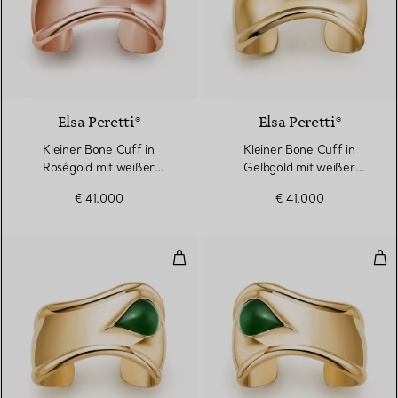
2 Materialien
Elsa Peretti®
Elsa Peretti®
Kleiner Bone Cuff in
Kleiner Bone Cuff in
Roségold mit weißer
Gelbgold mit weißer
Nephrit-Jade
Nephrit-Jade
€ 41.000
€ 41.000
Kleiner Bone Cuff in Gelbgold mi
Kle