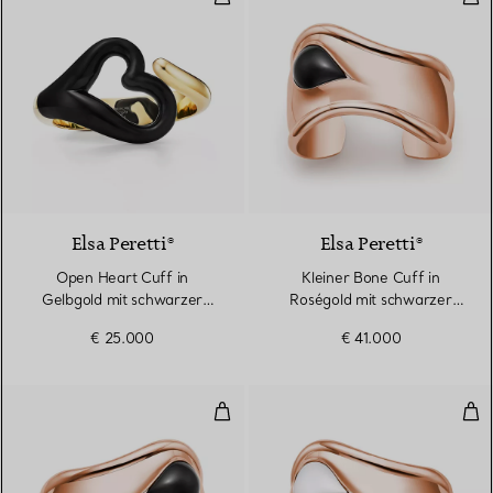
Elsa Peretti®
Elsa Peretti®
Open Heart Cuff in
Kleiner Bone Cuff in
Gelbgold mit schwarzer
Roségold mit schwarzer
Nephrit-Jade
Nephrit-Jade
€ 25.000
€ 41.000
Kleiner Bone Cuff in Roségold m
Kle