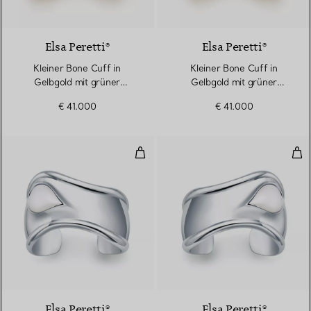
2 Materialien
Elsa Peretti®
Elsa Peretti®
Kleiner Bone Cuff in
Kleiner Bone Cuff in
Gelbgold mit grüner
Gelbgold mit grüner
Nephrit-Jade
Nephrit-Jade
€ 41.000
€ 41.000
Kleiner Bone Cuff in Sterlingsilb
Kle
6 gemstones
Elsa Peretti®
Elsa Peretti®