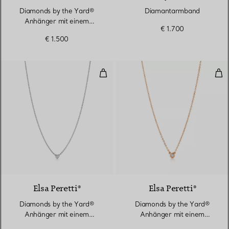
Diamonds by the Yard®
Diamantarmband
Anhänger mit einem
€ 1.700
Diamanten in Gelbgold
€ 1.500
Diamonds by the Yard® Anhänger
Dia
Elsa Peretti®
Elsa Peretti®
Diamonds by the Yard®
Diamonds by the Yard®
Anhänger mit einem
Anhänger mit einem
Diamanten in Silber
Diamanten in Roségold