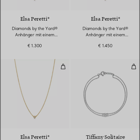
2 Materialien
Elsa Peretti®
Elsa Peretti®
Diamonds by the Yard®
Diamonds by the Yard®
Anhänger mit einem
Anhänger mit einem
Diamanten in Gelbgold
Diamanten in Gelbgold
€ 1.300
€ 1.450
Diamonds by the Yard® Anhänger
Dia
2 Materialien
Elsa Peretti®
Tiffany Solitaire