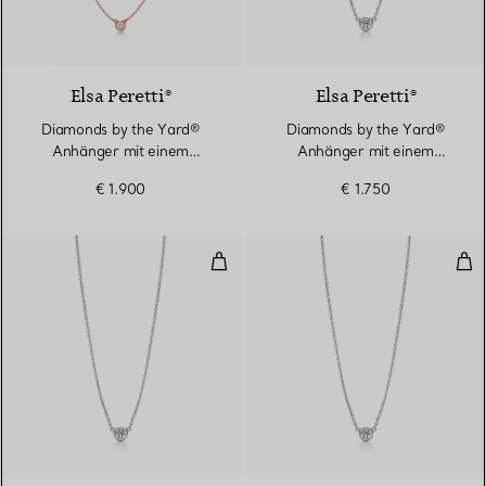
Elsa Peretti®
Elsa Peretti®
Diamonds by the Yard®
Diamonds by the Yard®
Anhänger mit einem
Anhänger mit einem
Diamanten in Roségold
Diamanten in Platin
€ 1.900
€ 1.750
Diamonds by the Yard® Anhänger
Dia
2 Materialien