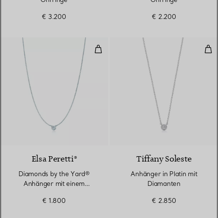
€ 3.200
€ 2.200
Diamonds by the Yard® Anhänger
Anh
Elsa Peretti®
Tiffany Soleste
Diamonds by the Yard®
Anhänger in Platin mit
Anhänger mit einem
Diamanten
Diamanten in Silber
€ 1.800
€ 2.850