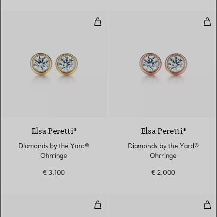
Diamonds by the Yard® Ohrring
Dia
2 Materialien
Elsa Peretti®
Elsa Peretti®
Diamonds by the Yard®
Diamonds by the Yard®
Ohrringe
Ohrringe
€ 3.100
€ 2.000
Diamonds by the Yard® Ohrringe
Dia