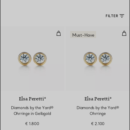
FILTER
Diamonds by the Yard® Ohrringe
Dia
Must-Have
2 Materialien
Elsa Peretti®
Elsa Peretti®
Diamonds by the Yard®
Diamonds by the Yard®
Ohrringe in Gelbgold
Ohrringe
€ 1.800
€ 2.100