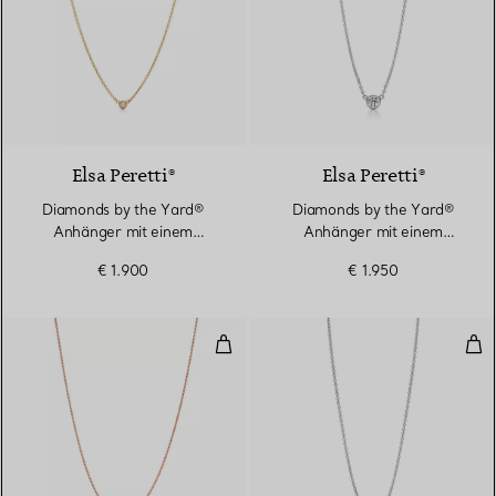
2 Materialien
Elsa Peretti®
Elsa Peretti®
Diamonds by the Yard®
Diamonds by the Yard®
Anhänger mit einem
Anhänger mit einem
Diamanten in Gelbgold
Diamanten in Platin
€ 1.900
€ 1.950
Diamonds by the Yard® Anhänge
Dia