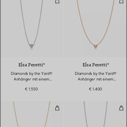
2 Materialien
Elsa Peretti®
Elsa Peretti®
Diamonds by the Yard®
Diamonds by the Yard®
Anhänger mit einem
Anhänger mit einem
Diamanten in Platin
Diamanten in Roségold
€ 1.550
€ 1.400
Diamonds by the Yard® Anhänger
Dia