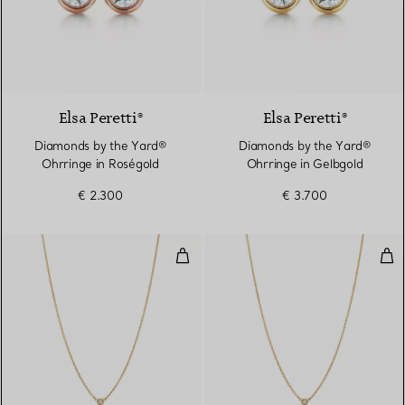
2 Materialien
Elsa Peretti®
Elsa Peretti®
Diamonds by the Yard®
Diamonds by the Yard®
Ohrringe in Roségold
Ohrringe in Gelbgold
€ 2.300
€ 3.700
Diamonds by the Yard® Anhänger
Dia