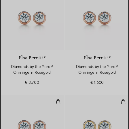
2 Materialien
Elsa Peretti®
Elsa Peretti®
Diamonds by the Yard®
Diamonds by the Yard®
Ohrringe in Roségold
Ohrringe in Roségold
€ 3.700
€ 1.600
Diamonds by the Yard® Ohrringe
Dia