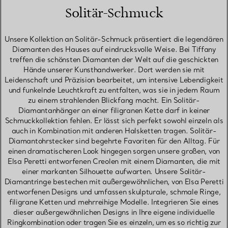
Solitär-Schmuck
Unsere Kollektion an Solitär-Schmuck präsentiert die legendären
Diamanten des Hauses auf eindrucksvolle Weise. Bei Tiffany
treffen die schönsten Diamanten der Welt auf die geschickten
Hände unserer Kunsthandwerker. Dort werden sie mit
Leidenschaft und Präzision bearbeitet, um intensive Lebendigkeit
und funkelnde Leuchtkraft zu entfalten, was sie in jedem Raum
zu einem strahlenden Blickfang macht. Ein Solitär-
Diamantanhänger an einer filigranen Kette darf in keiner
Schmuckkollektion fehlen. Er lässt sich perfekt sowohl einzeln als
auch in Kombination mit anderen Halsketten tragen. Solitär-
Diamantohrstecker sind begehrte Favoriten für den Alltag. Für
einen dramatischeren Look hingegen sorgen unsere großen, von
Elsa Peretti entworfenen Creolen mit einem Diamanten, die mit
einer markanten Silhouette aufwarten. Unsere Solitär-
Diamantringe bestechen mit außergewöhnlichen, von Elsa Peretti
entworfenen Designs und umfassen skulpturale, schmale Ringe,
filigrane Ketten und mehrreihige Modelle. Integrieren Sie eines
dieser außergewöhnlichen Designs in Ihre eigene individuelle
Ringkombination oder tragen Sie es einzeln, um es so richtig zur