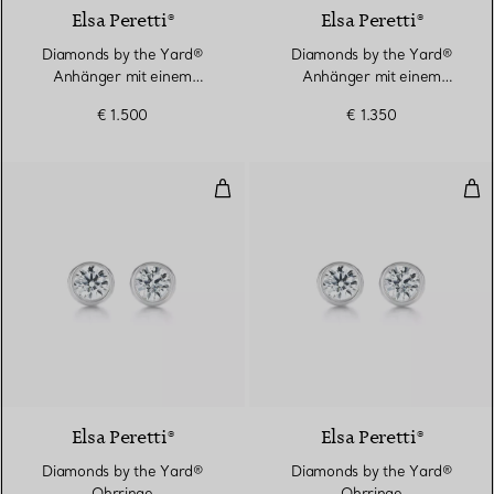
Elsa Peretti®
Elsa Peretti®
Diamonds by the Yard®
Diamonds by the Yard®
Anhänger mit einem
Anhänger mit einem
Diamanten in Platin
Diamanten in Platin
€ 1.500
€ 1.350
Diamonds by the Yard® Ohrring
Dia
Elsa Peretti®
Elsa Peretti®
Diamonds by the Yard®
Diamonds by the Yard®
Ohrringe
Ohrringe