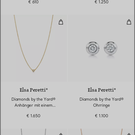
€ 610
€ 1.250
Diamonds by the Yard® Anhänger
Dia
2 Materialien
Elsa Peretti®
Elsa Peretti®
Diamonds by the Yard®
Diamonds by the Yard®
Anhänger mit einem
Ohrringe
Diamanten in Gelbgold
€ 1.650
€ 1.100
Diamonds by the Yard® Anhänger
Dia