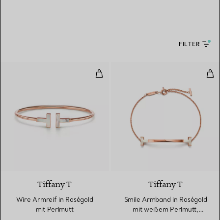
FILTER
Wire Armreif in Roségold mit Pe
Smi
3 Materialien
Tiffany T
Tiffany T
Wire Armreif in Roségold
Smile Armband in Roségold
mit Perlmutt
mit weißem Perlmutt,
Medium