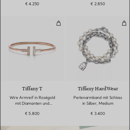
€ 4.250
€ 2.850
Wire Armreif in Roségold mit Di
Per
3 Materialien
Tiffany T
Tiffany HardWear
Wire Armreif in Roségold
Perlenarmband mit Schloss
mit Diamanten und
in Silber, Medium
Perlmutt
€ 5.800
€ 3.400