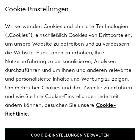
Cookie-Einstellungen
KUNDENSERVICE
Wir verwenden Cookies und ähnliche Technologien
(„Cookies“), einschließlich Cookies von Drittparteien,
SERVICES
um unsere Website zu betreiben und zu verbessern,
die Website-Funktionen zu erhöhen, Ihre
Nutzererfahrung zu personalisieren, Analysen
ÜBER TIFFANY & CO.
durchzuführen und um Ihnen und anderen relevante
und personalisierte Inhalte und Werbung zu zeigen.
Um mehr über Cookies und ihre Zwecke zu erfahren
RECHTLICHE HINWEISE
und wie Sie Ihre Cookie-Einstellungen jederzeit
ändern können, besuchen Sie unsere
Cookie-
Richtlinie.
FOLGEN SIE UNS
COOKIE-EINSTELLUNGEN VERWALTEN