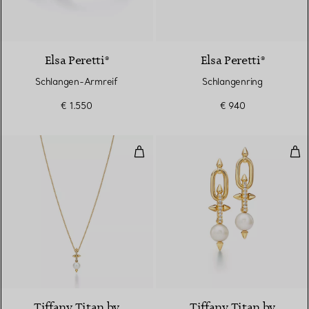
Elsa Peretti®
Elsa Peretti®
Schlangen-Armreif
Schlangenring
€ 1.550
€ 940
Perlenanhänger in Gelbgold mit
Per
Tiffany Titan by
Tiffany Titan by