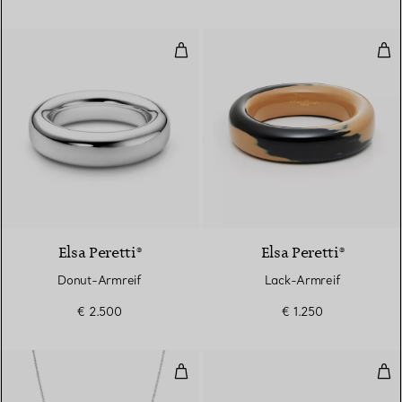
Donut-Armreif
Lac
Elsa Peretti®
Elsa Peretti®
Donut-Armreif
Lack-Armreif
€ 2.500
€ 1.250
Color by the Yard Anhänger mit 
Col