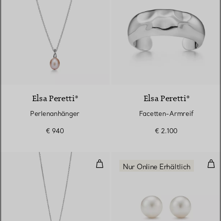
Elsa Peretti®
Elsa Peretti®
Perlenanhänger
Facetten-Armreif
€ 940
€ 2.100
Anhänger
Per
Nur Online Erhältlich