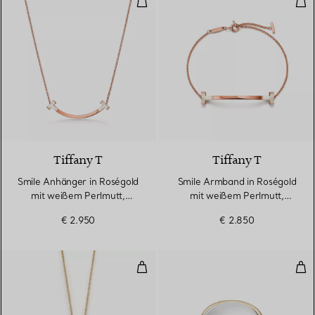
Tiffany T
Tiffany T
Smile Anhänger in Roségold
Smile Armband in Roségold
mit weißem Perlmutt,
mit weißem Perlmutt,
Medium
Medium
€ 2.950
€ 2.850
Seestern-Anhänger
Cab