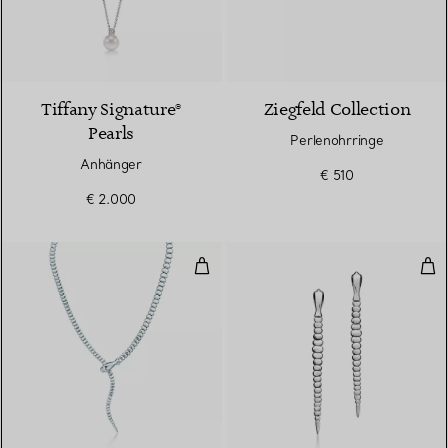
Tiffany Signature®
Ziegfeld Collection
Pearls
Perlenohrringe
Anhänger
€ 510
€ 2.000
Schlangen-Halskette in Sterlingsi
Schl