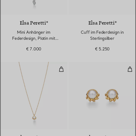
2 Materialien
Elsa Peretti®
Elsa Peretti®
Mini Anhänger im
Cuff im Federdesign in
Federdesign, Platin mit
Sterlingsilber
Pavé-Diamanten
€ 7.000
€ 5.250
Olive Leaf Anhänger in Gelbgold 
Oli