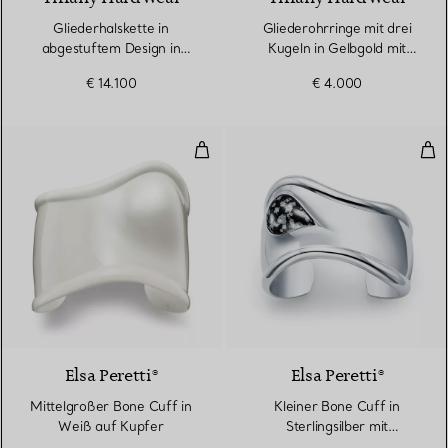
Gliederhalskette in
Gliederohrringe mit drei
abgestuftem Design in
Kugeln in Gelbgold mit
Gelbgold mit
Süßwasserperlen
€ 14.100
€ 4.000
Süßwasserperlen
Mittelgroßer Bone Cuff in Weiß 
Kle
Elsa Peretti®
Elsa Peretti®
Mittelgroßer Bone Cuff in
Kleiner Bone Cuff in
Weiß auf Kupfer
Sterlingsilber mit
Schneeflocken-Obsidian