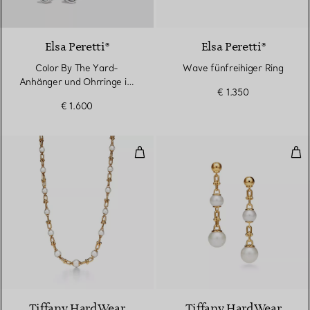
Elsa Peretti®
Elsa Peretti®
Color By The Yard-
Wave fünfreihiger Ring
Anhänger und Ohrringe im
€ 1.350
Set aus Silber mit
€ 1.600
Aquamarin
Gliederhalskette in abgestuftem
Gli
Tiffany HardWear
Tiffany HardWear