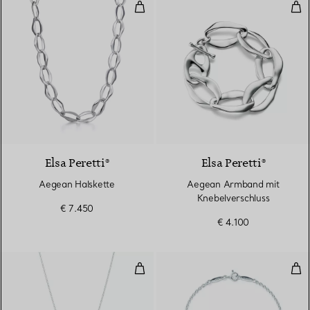
Aegean Halskette
Aeg
Elsa Peretti®
Elsa Peretti®
Aegean Halskette
Aegean Armband mit
Knebelverschluss
€ 7.450
€ 4.100
Seestern-Anhänger
See