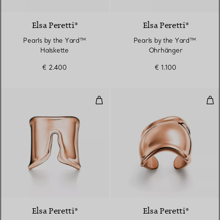
Elsa Peretti®
Elsa Peretti®
Pearls by the Yard™
Pearls by the Yard™ ​​
Halskette
Ohrhänger
€ 2.400
€ 1.100
Split Ring in Roségold
Bon
2 Materialien
Elsa Peretti®
Elsa Peretti®