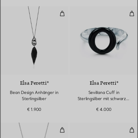
Bean Design Anhänger in Sterling
Sevi
Elsa Peretti®
Elsa Peretti®
Bean Design Anhänger in
Sevillana Cuff in
Sterlingsilber
Sterlingsilber mit schwarzer
Nephrit-Jade
€ 1.900
€ 4.000
Perlenanhänger
Fac