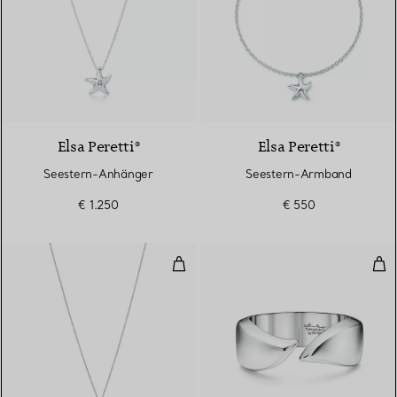
Elsa Peretti®
Elsa Peretti®
Seestern-Anhänger
Seestern-Armband
€ 1.250
€ 550
Mini Anhänger im Federdesign, 
Cuff