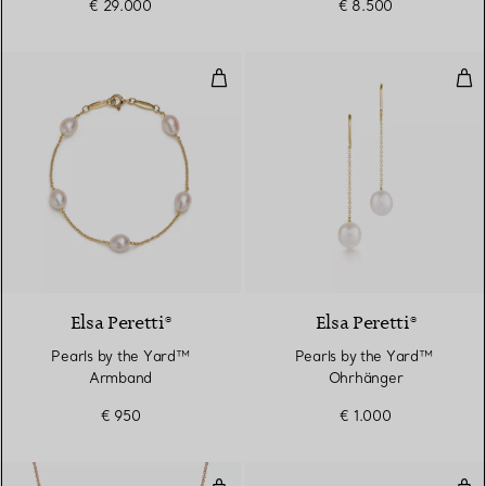
€ 29.000
€ 8.500
Pearls by the Yard™ Armband
Pea
Elsa Peretti®
Elsa Peretti®
Pearls by the Yard™
Pearls by the Yard™ ​​
Armband
Ohrhänger
€ 950
€ 1.000
Smile Anhänger in Roségold mit
Smi