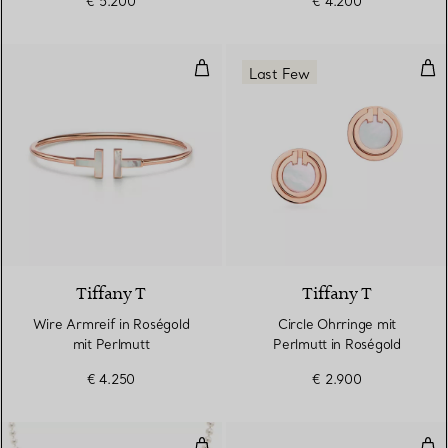
€ 5.200
€ 4.200
Wire Armreif in Roségold mit Pe
Cir
Last Few
3 Materialien
Tiffany T
Tiffany T
Wire Armreif in Roségold
Circle Ohrringe mit
mit Perlmutt
Perlmutt in Roségold
€ 4.250
€ 2.900
Halskette
Oli