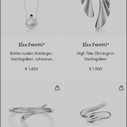
Elsa Peretti®
Elsa Peretti®
Bottle runder Anhänger,
High Tide Ohrringe in
Sterlingsilber, schwarze
Sterlingsilber
Nephrit-Jade
€ 1.450
€ 1.900
Schlangen-Armreif
Sch