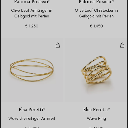
Paloma Picasso®
Paloma Picasso®
Olive Leaf Anhänger in
Olive Leaf Ohrstecker in
Gelbgold mit Perlen
Gelbgold mit Perlen
€ 1.250
€ 1.450
Wave dreireihiger Armreif
Wav
Elsa Peretti®
Elsa Peretti®
Wave dreireihiger Armreif
Wave Ring