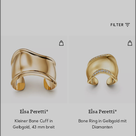
FILTER
Kleiner Bone Cuff in Gelbgold, 4
Bon
Elsa Peretti®
Elsa Peretti®
Kleiner Bone Cuff in
Bone Ring in Gelbgold mit
Gelbgold, 43 mm breit
Diamanten