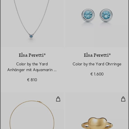
2 gemstones
Elsa Peretti®
Elsa Peretti®
Color by the Yard
Color by the Yard Ohrringe
Anhänger mit Aquamarin in
€ 1.600
Silber
€ 810
Bean Design Halsreif in Gelbgol
Bea