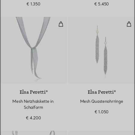
€ 1.350
€ 5.450
Mesh Netzhalskette in Schalform
Mes
Elsa Peretti®
Elsa Peretti®
Mesh Netzhalskette in
Mesh Quastenohrringe
Schalform
€ 1.050
€ 4.200