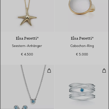
Elsa Peretti®
Elsa Peretti®
Seestern-Anhänger
Cabochon-Ring
€ 4.500
€ 5.000
Color By The Yard-Anhänger und 
Wav