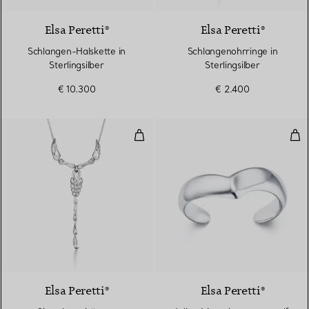
Elsa Peretti®
Elsa Peretti®
Schlangen-Halskette in
Schlangenohrringe in
Sterlingsilber
Sterlingsilber
€ 10.300
€ 2.400
Skorpionanhänger
Win
Elsa Peretti®
Elsa Peretti®