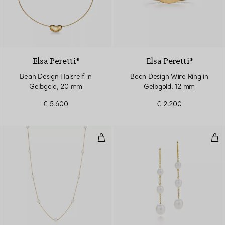
Elsa Peretti®
Elsa Peretti®
Bean Design Halsreif in
Bean Design Wire Ring in
Gelbgold, 20 mm
Gelbgold, 12 mm
€ 5.600
€ 2.200
Pearls by the Yard™ Halskette
Pea