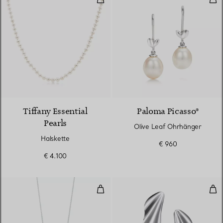
2 Farben
Tiffany Essential
Paloma Picasso®
Pearls
Olive Leaf Ohrhänger
Halskette
€ 960
€ 4.100
Bottle runder Anhänger, Sterling
High