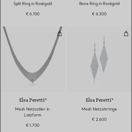
Split Ring in Roségold
Bone Ring in Roségold
€ 6.100
€ 6.300
Mesh Netzcollier in Latzform
Mes
Elsa Peretti®
Elsa Peretti®
Mesh Netzcollier in
Mesh Netzohrringe
Latzform
€ 2.600
€ 1.700