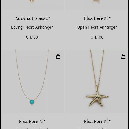
Paloma Picasso®
Elsa Peretti®
Loving Heart Anhänger
Open Heart Anhänger
€ 1.150
€ 4.100
Color by the Yard Anhänger mit T
See
Elsa Peretti®
Elsa Peretti®