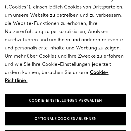
(„Cookies“), einschließlich Cookies von Drittparteien,
SERVICES
um unsere Website zu betreiben und zu verbessern,
die Website-Funktionen zu erhöhen, Ihre
Nutzererfahrung zu personalisieren, Analysen
ÜBER TIFFANY & CO.
durchzuführen und um Ihnen und anderen relevante
und personalisierte Inhalte und Werbung zu zeigen.
Um mehr über Cookies und ihre Zwecke zu erfahren
RECHTLICHE HINWEISE
und wie Sie Ihre Cookie-Einstellungen jederzeit
ändern können, besuchen Sie unsere
Cookie-
Richtlinie.
FOLGEN SIE UNS
COOKIE-EINSTELLUNGEN VERWALTEN
Standort ändern:
OPTIONALE COOKIES ABLEHNEN
T&Co. 2026