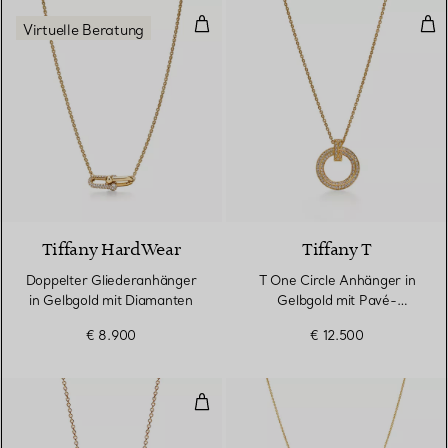
Doppelter Gliederanhänger in G
T O
Virtuelle Beratung
2 Materialien
Tiffany HardWear
Tiffany T
Doppelter Gliederanhänger
T One Circle Anhänger in
in Gelbgold mit Diamanten
Gelbgold mit Pavé-
Diamanten
€ 8.900
€ 12.500
Circle Anhänger mit Diamant und