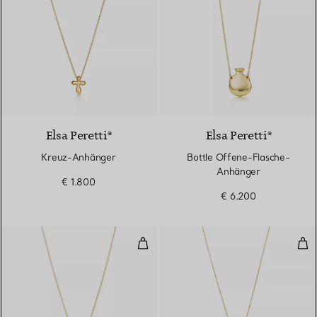
Elsa Peretti®
Elsa Peretti®
Kreuz-Anhänger
Bottle Offene-Flasche-
Anhänger
€ 1.800
€ 6.200
Seestern-Anhänger
Dav