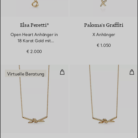
3 Materialien
Elsa Peretti®
Paloma's Graffiti
Open Heart Anhänger in
X Anhänger
18 Karat Gold mit
€ 1.050
Diamanten
€ 2.000
Anhänger in Gelbgold mit Diama
Anh
Virtuelle Beratung
3 Materialien