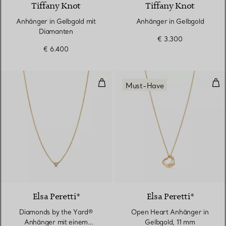
Tiffany Knot
Tiffany Knot
Anhänger in Gelbgold mit
Anhänger in Gelbgold
Diamanten
€ 3.300
€ 6.400
Diamonds by the Yard® Anhänger
Ope
Must-Have
2 Materialien
Elsa Peretti®
Elsa Peretti®
Diamonds by the Yard®
Open Heart Anhänger in
Anhänger mit einem
Gelbgold, 11 mm