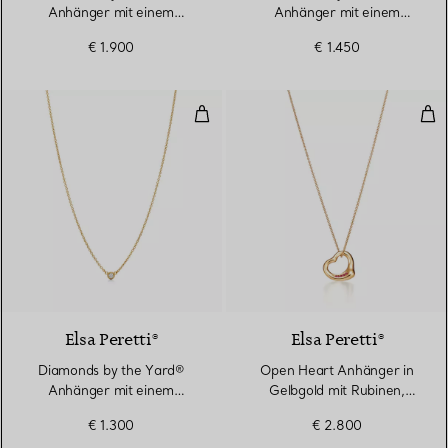
Anhänger mit einem
Anhänger mit einem
Diamanten in Gelbgold
Diamanten in Gelbgold
€ 1.900
€ 1.450
Diamonds by the Yard® Anhänger
Ope
2 Materialien
Elsa Peretti®
Elsa Peretti®
Diamonds by the Yard®
Open Heart Anhänger in
Anhänger mit einem
Gelbgold mit Rubinen,
Diamanten in Gelbgold
16 mm
€ 1.300
€ 2.800