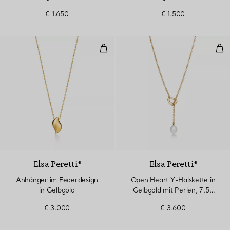
Diamanten in Gelbgold
€ 1.650
€ 1.500
Anhänger im Federdesign in Gel
Ope
Elsa Peretti®
Elsa Peretti®
Anhänger im Federdesign
Open Heart Y-Halskette in
in Gelbgold
Gelbgold mit Perlen, 7,5–
8 mm
€ 3.000
€ 3.600