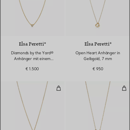
2 Materialien
Elsa Peretti®
Elsa Peretti®
Diamonds by the Yard®
Open Heart Anhänger in
Anhänger mit einem
Gelbgold, 7 mm
Diamanten in Gelbgold
€ 1.500
€ 950
Open Heart Anhänger in 18 Kara
X A