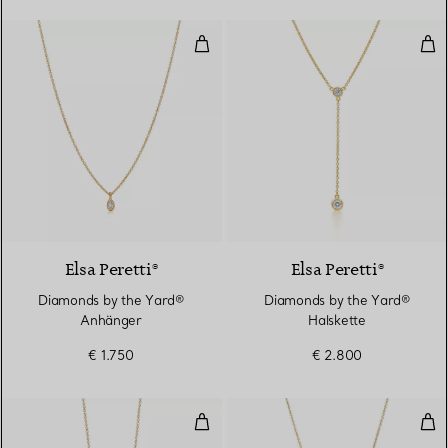
Diamonds by the Yard® Anhänge
Dia
2 Materialien
Elsa Peretti®
Elsa Peretti®
Diamonds by the Yard®
Diamonds by the Yard®
Anhänger
Halskette
€ 1.750
€ 2.800
Loving Heart Anhänger
Inf