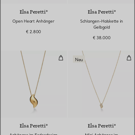
Elsa Peretti®
Elsa Peretti®
Open Heart Anhänger
Schlangen-Halskette in
Gelbgold
€ 2.800
€ 38.000
Anhänger im Federdesign in Gel
Min
Neu
Elsa Peretti®
Elsa Peretti®