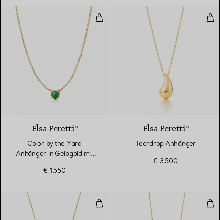
Color by the Yard Anhänger in G
Tea
Elsa Peretti®
Elsa Peretti®
Color by the Yard
Teardrop Anhänger
Anhänger in Gelbgold mit
€ 3.500
grüner Nephrit-Jade
€ 1.550
Kreuz-Anhänger
Bot