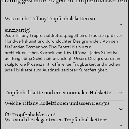
Häufig gestellte Fragen zu Tropfenhalsketten
Was macht Tiffany Tropfenhalsketten so
einzigartig?
Jede Tiffany Tropfenhalskette spiegelt eine Tradition präziser
Handwerkskunst und durchdachten Designs wider. Von den
fließenden Formen von Elsa Peretti bis hin zur
architektonischen Klarheit von T by Tiffany – jedes Stück ist
auf langlebige Schönheit ausgelegt. Unsere Designs vereinen
skulpturale Präsenz mit raffinierter Tragbarkeit und machen
jede Halskette zum Ausdruck zeitloser Kunstfertigkeit.
Was ist der Unterschied zwischen einer
Tropfenhalskette und einer normalen Halskette
Welche Tiffany Kollektionen umfassen Designs
mit Anhänger?
für Tropfenhalsketten?
Was sind die elegantesten Tropfenhalsketten-