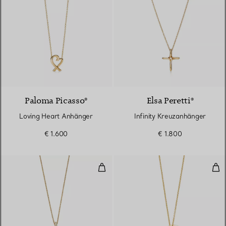
2 Materialien
Paloma Picasso®
Elsa Peretti®
Loving Heart Anhänger
Infinity Kreuzanhänger
€ 1.600
€ 1.800
Infinity-Kreuzanhänger
Ope