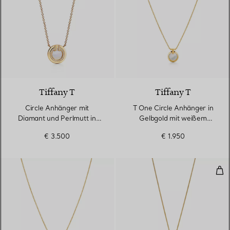
3 Materialien
Tiffany T
Tiffany T
Circle Anhänger mit
T One Circle Anhänger in
Diamant und Perlmutt in
Gelbgold mit weißem
Gelbgold
Perlmutt
€ 3.500
€ 1.950
Gro