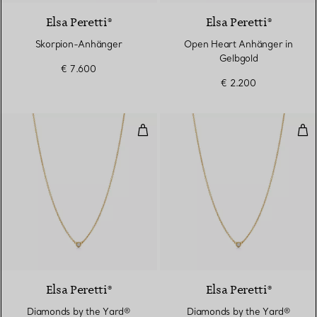
Elsa Peretti®
Elsa Peretti®
Skorpion-Anhänger
Open Heart Anhänger in
Gelbgold
€ 7.600
€ 2.200
Diamonds by the Yard® Anhänger
Dia
2 Materialien
Elsa Peretti®
Elsa Peretti®
Diamonds by the Yard®
Diamonds by the Yard®