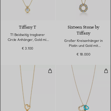
Tiffany T
Sixteen Stone by
Tiffany
T1 Beidseitig tragbarer
Circle Anhänger, Gold mit
Großer Kreisanhänger in
Türkis und Perlmutt
Platin und Gold mit
€ 3.100
Diamanten
€ 18.000
Loving Heart Anhänger
Ope