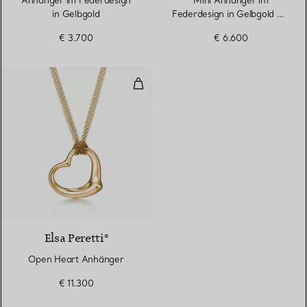
Anhänger im Federdesign
Mini Anhänger im
in Gelbgold
Federdesign in Gelbgold mit
Pavé-Diamanten
€ 3.700
€ 6.600
Open Heart Anhänger
2 Materialien
Elsa Peretti®
Open Heart Anhänger
€ 11.300