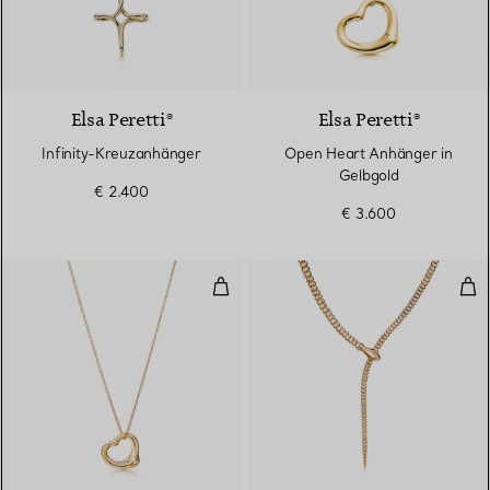
2 Materialien
Elsa Peretti®
Elsa Peretti®
Infinity-Kreuzanhänger
Open Heart Anhänger in
Gelbgold
€ 2.400
€ 3.600
Open Heart Anhänger
Sch
3 Materialien