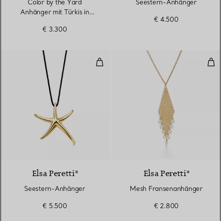
Color by the Yard
Seestern-Anhänger
Anhänger mit Türkis in
€ 4.500
Gelbgold
€ 3.300
Seestern-Anhänger
Mes
Elsa Peretti®
Elsa Peretti®
Seestern-Anhänger
Mesh Fransenanhänger
€ 5.500
€ 2.800