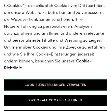
(„Cookies“), einschließlich Cookies von Drittparteien,
SERVICES
um unsere Website zu betreiben und zu verbessern,
die Website-Funktionen zu erhöhen, Ihre
Nutzererfahrung zu personalisieren, Analysen
ÜBER TIFFANY & CO.
durchzuführen und um Ihnen und anderen relevante
und personalisierte Inhalte und Werbung zu zeigen.
Um mehr über Cookies und ihre Zwecke zu erfahren
RECHTLICHE HINWEISE
und wie Sie Ihre Cookie-Einstellungen jederzeit
ändern können, besuchen Sie unsere
Cookie-
Richtlinie.
FOLGEN SIE UNS
COOKIE-EINSTELLUNGEN VERWALTEN
Standort ändern:
OPTIONALE COOKIES ABLEHNEN
T&Co. 2026