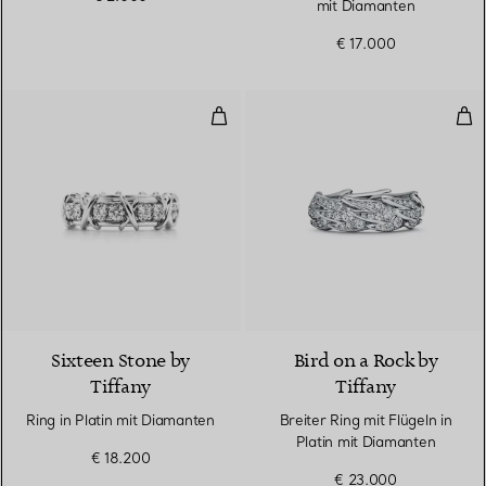
mit Diamanten
€ 17.000
Ring in Platin mit Diamanten
Brei
2 Farben
Sixteen Stone by
Bird on a Rock by
Tiffany
Tiffany
Ring in Platin mit Diamanten
Breiter Ring mit Flügeln in
Platin mit Diamanten
€ 18.200
€ 23.000