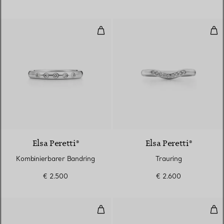
Kombinierbarer Bandring
Tra
3 Materialien
Elsa Peretti®
Elsa Peretti®
Kombinierbarer Bandring
Trauring
€ 2.500
€ 2.600
Trauring
Ban