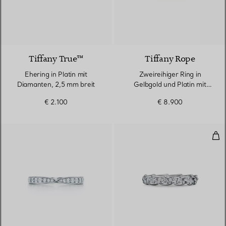
2 Materialien
Tiffany True™
Tiffany Rope
Ehering in Platin mit
Zweireihiger Ring in
Diamanten, 2,5 mm breit
Gelbgold und Platin mit
Diamanten
€ 2.100
€ 8.900
Sch
2 Materialien