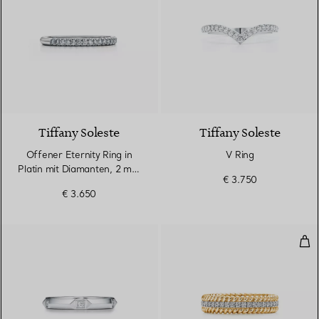
3 Materialien
Tiffany Soleste
Tiffany Soleste
Offener Eternity Ring in
V Ring
Platin mit Diamanten, 2 mm
€ 3.750
breit
€ 3.650
Zwe