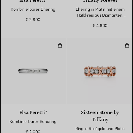
Elsa Peretti®
Tiffany Forever
Kombinierbarer Ehering
Ehering in Platin mit einem
Halbkreis aus Diamanten,
€ 2.800
2,2 mm breit
€ 4.800
Kombinierbarer Bandring
Rin
3 Materialien
Elsa Peretti®
Sixteen Stone by
Tiffany
Kombinierbarer Bandring
Ring in Roségold und Platin
€ 2.000