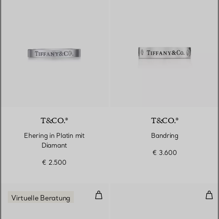
T&CO.®
T&CO.®
Ehering in Platin mit
Bandring
Diamant
€ 3.600
€ 2.500
Ring in Gelbgold und Platin mit 
Zwe
Virtuelle Beratung