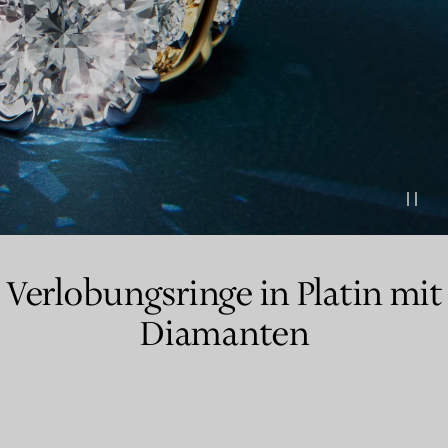
Partnerringe
Eternity Ringe
inem Tiffany-Diamantenexperten.
Verlobungsringe in Platin mit
Diamanten