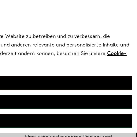
ionen und exklusive Updates an.
Kontaktieren Sie 
Melden Sie si
re Website zu betreiben und zu verbessern, die
und anderen relevante und personalisierte Inhalte und
ederzeit ändern können, besuchen Sie unsere
Cookie-
Verlobungsringe
Nur Tiffany kann einen Diamantring
fertigen, der Ihrer Liebesgeschichte
wirklich würdig ist. Entdecken Sie
klassische und moderne Designs und