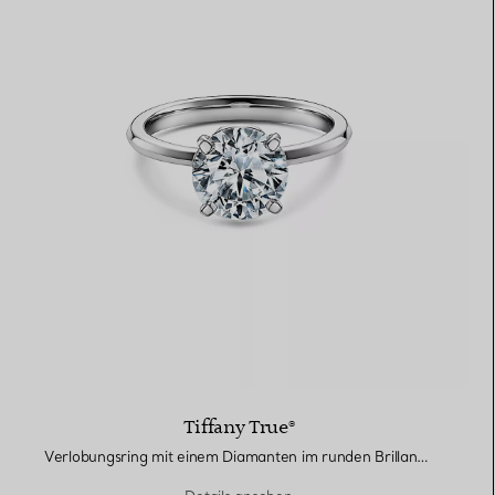
Tiffany True®
Verlobungsring mit einem Diamanten im runden Brillantschliff und einem Platin-Diamantring