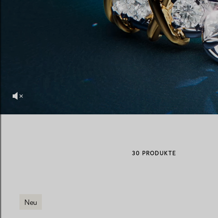
Eheringe für Damen
Eheringe für Herren
Vereinbaren Sie Ihren
Termin
mit e
30 PRODUKTE
Neu