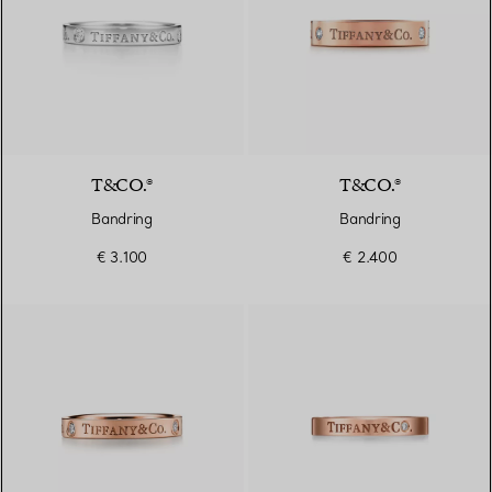
T&CO.®
T&CO.®
Bandring
Bandring
€ 3.100
€ 2.400