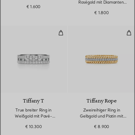
Roségold mit Diamanten,
€ 1.600
2,5 mm breit
€ 1.800
True breiter Ring in Weißgold m
Zwe
3 Materialien
Tiffany T
Tiffany Rope
True breiter Ring in
Zweireihiger Ring in
Weißgold mit Pavé-
Gelbgold und Platin mit
Diamanten
Diamanten
€ 10.300
€ 8.900