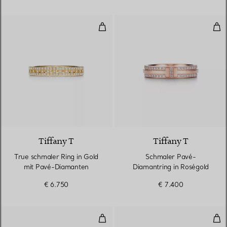
True schmaler Ring in Gold mit
Sch
3 Materialien
Tiffany T
Tiffany T
True schmaler Ring in Gold
Schmaler Pavé-
mit Pavé-Diamanten
Diamantring in Roségold
€ 6.750
€ 7.400
Schmaler Diamantring in Roségo
Sch