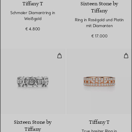
Tiffany T
Sixteen Stone by
Tiffany
Schmaler Diamantring in
Weißgold
Ring in Roségold und Platin
mit Diamanten
€ 4.800
€ 17.000
Ring in Platin mit Diamanten
Tru
2 Farben
Sixteen Stone by
Tiffany T
Tiffany
True breiter Ring in