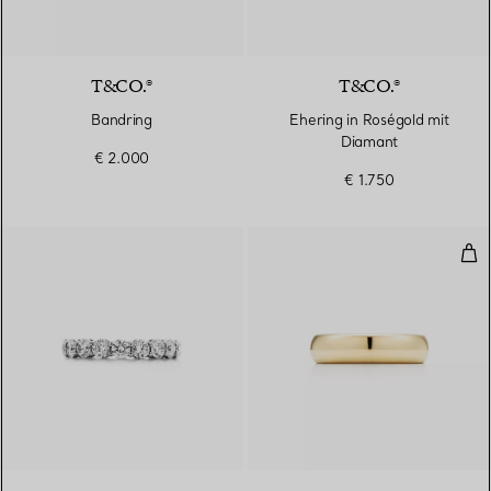
T&CO.®
T&CO.®
Bandring
Ehering in Roségold mit
Diamant
€ 2.000
€ 1.750
Ehe