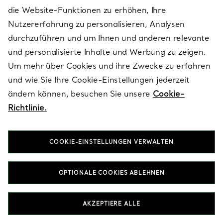
18 Karat Gold erhältlich. Für einen besonders auffälligen Look
die Website-Funktionen zu erhöhen, Ihre
sorgen die Tiffany Forever Eternity Ringe und die Modelle mit
Nutzererfahrung zu personalisieren, Analysen
einem Tiffany® Setting in Channel-Fassung, die dank präziser
durchzuführen und um Ihnen und anderen relevante
Handwerkskunst einen zeitlosen Glanz versprühen. Sixteen
Stone by Tiffany präsentiert skulpturale Dimensionen mit
und personalisierte Inhalte und Werbung zu zeigen.
markanten Diamantdetails, die Modernität und Souveränität
Um mehr über Cookies und ihre Zwecke zu erfahren
ausstrahlen.
und wie Sie Ihre Cookie-Einstellungen jederzeit
ändern können, besuchen Sie unsere
Cookie-
Kann ich meinen Ehering zusammen mit
Richtlinie.
meinem Verlobungsring tragen?
Wie erstelle ich eine Ringkombination mit
COOKIE-EINSTELLUNGEN VERWALTEN
meinem Verlobungsring und Ehering?
Welche Metalle eignen sich am besten für
Eheringe für Damen?
OPTIONALE COOKIES ABLEHNEN
Soll ich einen Diamant-Ehering oder einen
reinen Metallring wählen?
AKZEPTIERE ALLE
Kann ich meinen Ehering ohne meinen