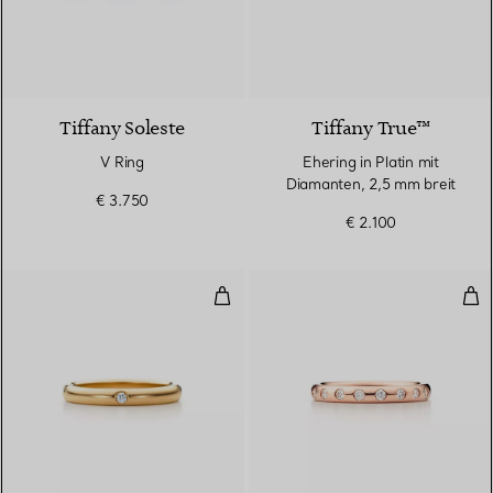
3 Materialien
Tiffany Soleste
Tiffany True™
V Ring
Ehering in Platin mit
Diamanten, 2,5 mm breit
€ 3.750
€ 2.100
Bandring
Kom