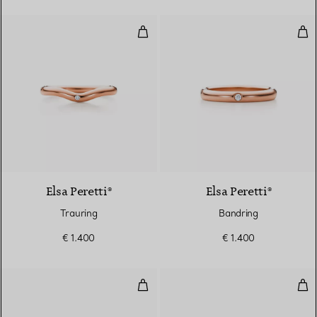
Trauring
Ban
3 Materialien
Elsa Peretti®
Elsa Peretti®
Trauring
Bandring
€ 1.400
€ 1.400
Bandring
Tra