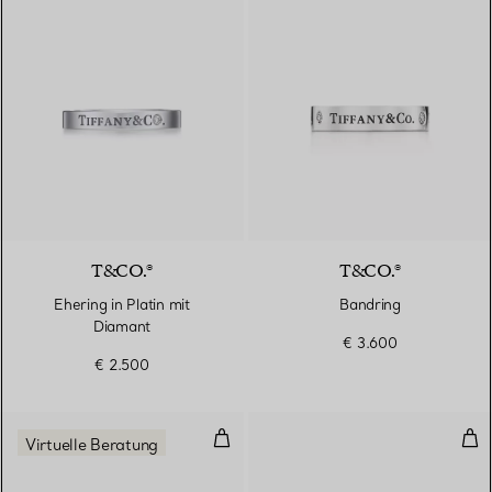
T&CO.®
T&CO.®
Ehering in Platin mit
Bandring
Diamant
€ 3.600
€ 2.500
Ring in Gelbgold und Platin mit 
Zwe
Virtuelle Beratung