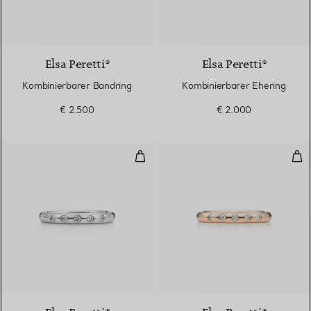
Elsa Peretti®
Elsa Peretti®
Kombinierbarer Bandring
Kombinierbarer Ehering
€ 2.500
€ 2.000
Kombinierbarer Bandring
Kom
3 Materialien