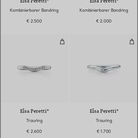
Elsa Peretti®
Elsa Peretti®
Kombinierbarer Bandring
Kombinierbarer Bandring
€ 2.500
€ 2.000
Trauring
Tra
3 Materialien
Elsa Peretti®
Elsa Peretti®
Trauring
Trauring
€ 2.600
€ 1.700