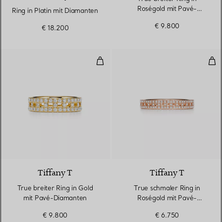
Roségold mit Pavé-
Ring in Platin mit Diamanten
Diamanten
€ 9.800
€ 18.200
True breiter Ring in Gold mit P
Tru
3 Materialien
Tiffany T
Tiffany T
True breiter Ring in Gold
True schmaler Ring in
mit Pavé-Diamanten
Roségold mit Pavé-
Diamanten
€ 9.800
€ 6.750