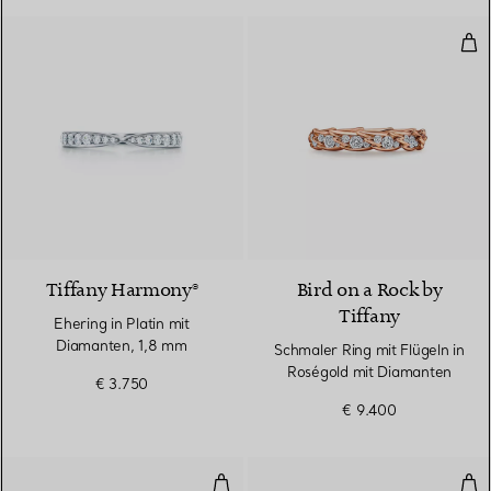
Sch
2 Materialien
Tiffany Harmony®
Bird on a Rock by
Tiffany
Ehering in Platin mit
Diamanten, 1,8 mm
Schmaler Ring mit Flügeln in
Roségold mit Diamanten
€ 3.750
€ 9.400
Schmaler Ring mit Flügeln in Pla
Bre