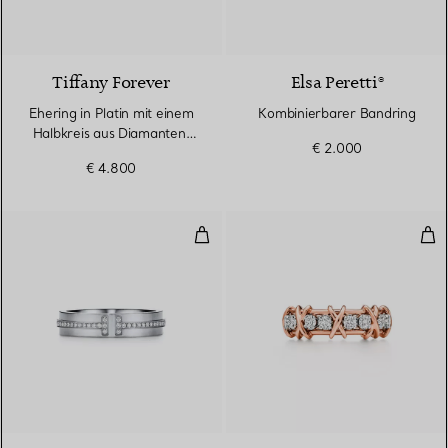
Tiffany Forever
Elsa Peretti®
Ehering in Platin mit einem
Kombinierbarer Bandring
Halbkreis aus Diamanten,
€ 2.000
2,2 mm breit
€ 4.800
Schmaler Diamantring in Weißgo
Rin
2 Materialien