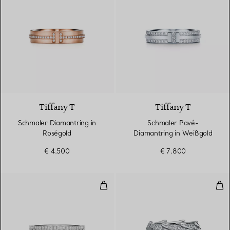
2 Materialien
Tiffany T
Tiffany T
Schmaler Diamantring in
Schmaler Pavé-
Roségold
Diamantring in Weißgold
€ 4.500
€ 7.800
True schmaler Ring in Weißgold
Brei