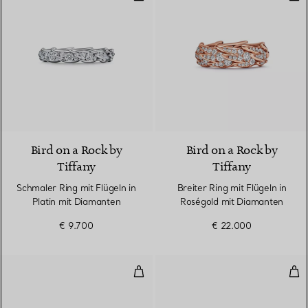
2 Materialien
Bird on a Rock by
Bird on a Rock by
Tiffany
Tiffany
Schmaler Ring mit Flügeln in
Breiter Ring mit Flügeln in
Platin mit Diamanten
Roségold mit Diamanten
€ 9.700
€ 22.000
Kombinierbarer Ehering
Kom