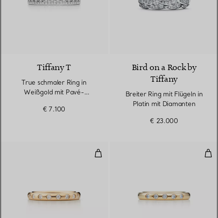
3 Materialien
Tiffany T
Bird on a Rock by
Tiffany
True schmaler Ring in
Weißgold mit Pavé-
Breiter Ring mit Flügeln in
Diamanten
Platin mit Diamanten
€ 7.100
€ 23.000
Kombinierbarer Bandring
Kom