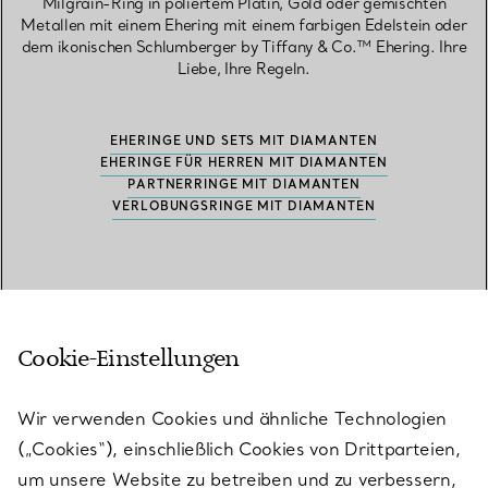
Milgrain-Ring in poliertem Platin, Gold oder gemischten
Metallen mit einem Ehering mit einem farbigen Edelstein oder
dem ikonischen Schlumberger by Tiffany & Co.™ Ehering. Ihre
Liebe, Ihre Regeln.
EHERINGE UND SETS MIT DIAMANTEN
EHERINGE FÜR HERREN MIT DIAMANTEN
PARTNERRINGE MIT DIAMANTEN
VERLOBUNGSRINGE MIT DIAMANTEN
Häufig gestellte Fragen
Cookie-Einstellungen
Welche Stile sind bei Eheringen für Damen
Wir verwenden Cookies und ähnliche Technologien
besonders beliebt?
(„Cookies“), einschließlich Cookies von Drittparteien,
Tiffany Forever Eheringe zeichnen sich durch ein klassisches
um unsere Website zu betreiben und zu verbessern,
Design mit klaren Linien aus und sind in Platin und