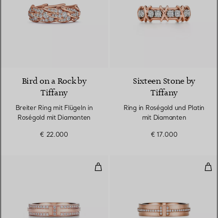
2 Materialien
Bird on a Rock by
Sixteen Stone by
Tiffany
Tiffany
Breiter Ring mit Flügeln in
Ring in Roségold und Platin
Roségold mit Diamanten
mit Diamanten
€ 22.000
€ 17.000
Schmaler Pavé-Diamantring in R
Sch