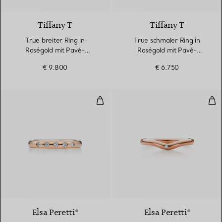
Tiffany T
Tiffany T
True breiter Ring in
True schmaler Ring in
Roségold mit Pavé-
Roségold mit Pavé-
Diamanten
Diamanten
€ 9.800
€ 6.750
Kombinierbarer Bandring
Tra
Elsa Peretti®
Elsa Peretti®