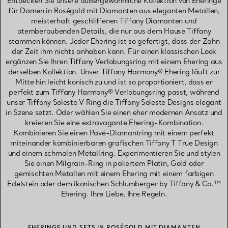
Entdecken Sie unsere außergewöhnliche Kollektion von Eheringe
für Damen in Roségold mit Diamanten aus eleganten Metallen,
meisterhaft geschliffenen Tiffany Diamanten und
atemberaubenden Details, die nur aus dem Hause Tiffany
stammen können. Jeder Ehering ist so gefertigt, dass der Zahn
der Zeit ihm nichts anhaben kann. Für einen klassischen Look
ergänzen Sie Ihren Tiffany Verlobungsring mit einem Ehering aus
derselben Kollektion. Unser Tiffany Harmony® Ehering läuft zur
Mitte hin leicht konisch zu und ist so proportioniert, dass er
perfekt zum Tiffany Harmony® Verlobungsring passt, während
unser Tiffany Soleste V Ring die Tiffany Soleste Designs elegant
in Szene setzt. Oder wählen Sie einen eher modernen Ansatz und
kreieren Sie eine extravagante Ehering-Kombination.
Kombinieren Sie einen Pavé-Diamantring mit einem perfekt
miteinander kombinierbaren grafischen Tiffany T True Design
und einem schmalen Metallring. Experimentieren Sie und stylen
Sie einen Milgrain-Ring in poliertem Platin, Gold oder
gemischten Metallen mit einem Ehering mit einem farbigen
Edelstein oder dem ikonischen Schlumberger by Tiffany & Co.™
Ehering. Ihre Liebe, Ihre Regeln.
EHERINGE UND SETS IN ROSÉGOLD MIT DIAMANTEN