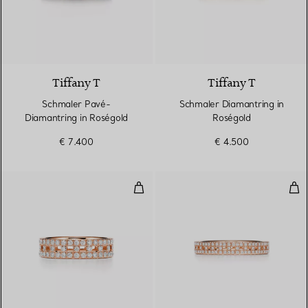
2 Materialien
Tiffany T
Tiffany T
Schmaler Pavé-
Schmaler Diamantring in
Diamantring in Roségold
Roségold
€ 7.400
€ 4.500
True breiter Ring in Roségold m
Tru
3 Materialien