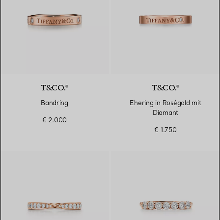
T&CO.®
T&CO.®
Bandring
Ehering in Roségold mit
Diamant
€ 2.000
€ 1.750