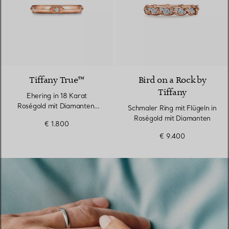
2 Materialien
Tiffany True™
Bird on a Rock by
Tiffany
Ehering in 18 Karat
Roségold mit Diamanten,
Schmaler Ring mit Flügeln in
2,5 mm breit
Roségold mit Diamanten
€ 1.800
€ 9.400