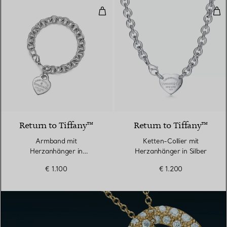
Armband mit Herzanhänger in St
Ket
Return to Tiffany™
Return to Tiffany™
Armband mit
Ketten-Collier mit
Herzanhänger in
Herzanhänger in Silber
Sterlingsilber mit einem
€ 1.100
€ 1.200
Diamanten, Medium