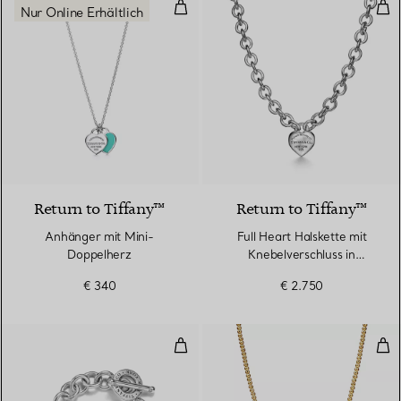
Anhänger mit Mini-Doppelherz
Full
Nur Online Erhältlich
4 Farben
Return to Tiffany™
Return to Tiffany™
Anhänger mit Mini-
Full Heart Halskette mit
Doppelherz
Knebelverschluss in
Sterlingsilber
€ 340
€ 2.750
Full Heart Armband mit Knebelvers
Kug