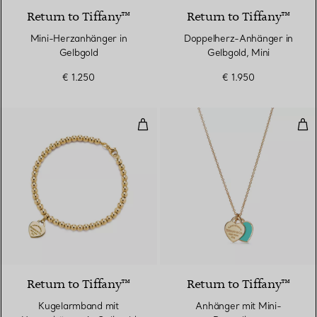
Return to Tiffany™
Return to Tiffany™
Mini-Herzanhänger in
Doppelherz-Anhänger in
Gelbgold
Gelbgold, Mini
€ 1.250
€ 1.950
Kugelarmband mit Herzanhänger 
Anh
2 Materialien
Return to Tiffany™
Return to Tiffany™
Kugelarmband mit
Anhänger mit Mini-