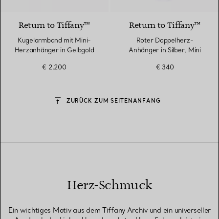
Return to Tiffany™
Return to Tiffany™
Kugelarmband mit Mini-
Roter Doppelherz-
Herzanhänger in Gelbgold
Anhänger in Silber, Mini
€ 2.200
€ 340
ZURÜCK ZUM SEITENANFANG
Herz-Schmuck
Ein wichtiges Motiv aus dem Tiffany Archiv und ein universeller