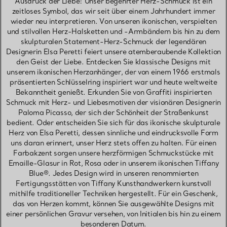
Ausdruck der Liebe: Unser begehrter Herz-Schmuck ist ein
zeitloses Symbol, das wir seit über einem Jahrhundert immer
wieder neu interpretieren. Von unseren ikonischen, verspielten
und stilvollen Herz-Halsketten und -Armbändern bis hin zu dem
skulpturalen Statement-Herz-Schmuck der legendären
Designerin Elsa Peretti feiert unsere atemberaubende Kollektion
den Geist der Liebe. Entdecken Sie klassische Designs mit
unserem ikonischen Herzanhänger, der von einem 1966 erstmals
präsentierten Schlüsselring inspiriert war und heute weltweite
Bekanntheit genießt. Erkunden Sie von Graffiti inspirierten
Schmuck mit Herz- und Liebesmotiven der visionären Designerin
Paloma Picasso, der sich der Schönheit der Straßenkunst
bedient. Oder entscheiden Sie sich für das ikonische skulpturale
Herz von Elsa Peretti, dessen sinnliche und eindrucksvolle Form
uns daran erinnert, unser Herz stets offen zu halten. Für einen
Farbakzent sorgen unsere herzförmigen Schmuckstücke mit
Emaille-Glasur in Rot, Rosa oder in unserem ikonischen Tiffany
Blue®. Jedes Design wird in unseren renommierten
Fertigungsstätten von Tiffany Kunsthandwerkern kunstvoll
mithilfe traditioneller Techniken hergestellt. Für ein Geschenk,
das von Herzen kommt, können Sie ausgewählte Designs mit
einer persönlichen Gravur versehen, von Initialen bis hin zu einem
besonderen Datum.