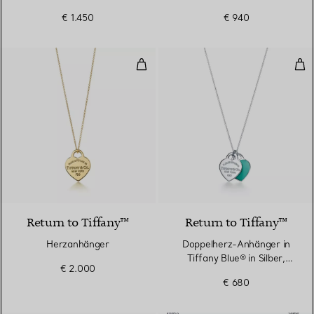
Sterlingsilber
Knebelverschluss in Silber
€ 1.450
€ 940
Herzanhänger
Dop
Return to Tiffany™
Return to Tiffany™
Herzanhänger
Doppelherz-Anhänger in
Tiffany Blue® in Silber,
€ 2.000
Small
€ 680