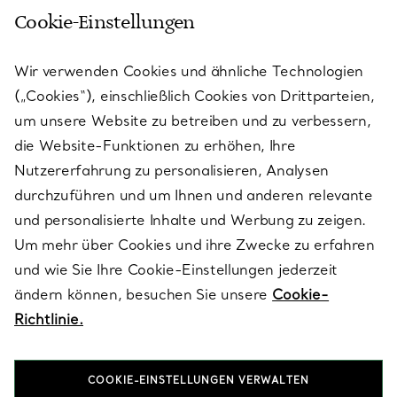
Cookie-Einstellungen
KUNDENSERVICE
Wir verwenden Cookies und ähnliche Technologien
(„Cookies“), einschließlich Cookies von Drittparteien,
SERVICES
um unsere Website zu betreiben und zu verbessern,
die Website-Funktionen zu erhöhen, Ihre
Nutzererfahrung zu personalisieren, Analysen
ÜBER TIFFANY & CO.
durchzuführen und um Ihnen und anderen relevante
und personalisierte Inhalte und Werbung zu zeigen.
Um mehr über Cookies und ihre Zwecke zu erfahren
RECHTLICHE HINWEISE
und wie Sie Ihre Cookie-Einstellungen jederzeit
ändern können, besuchen Sie unsere
Cookie-
Richtlinie.
FOLGEN SIE UNS
COOKIE-EINSTELLUNGEN VERWALTEN