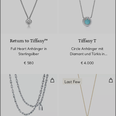
Return to Tiffany™
Tiffany T
Full Heart Anhänger in
Circle Anhänger mit
Sterlingsilber
Diamant und Türkis in
Weißgold
€ 580
€ 4.000
Kleine Wickelhalskette Tiffany H
Kre
Last Few