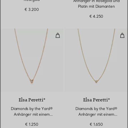
Anhänger in Roségold und
Platin mit Diamanten
€ 3.200
€ 4.250
Diamonds by the Yard® Anhänge
Dia
Elsa Peretti®
Elsa Peretti®
Diamonds by the Yard®
Diamonds by the Yard®
Anhänger mit einem
Anhänger mit einem
Diamanten in Roségold
Diamanten in Gelbgold
€ 1.250
€ 1.650