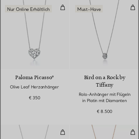
Olive Leaf Herzanhänger
Rol
Nur Online Erhältlich
Must-Have
Paloma Picasso®
Bird on a Rock by
Tiffany
Olive Leaf Herzanhänger
Rolo-Anhänger mit Flügeln
€ 350
in Platin mit Diamanten
€ 8.500
Anhänger in Platin mit Diamante
Inf