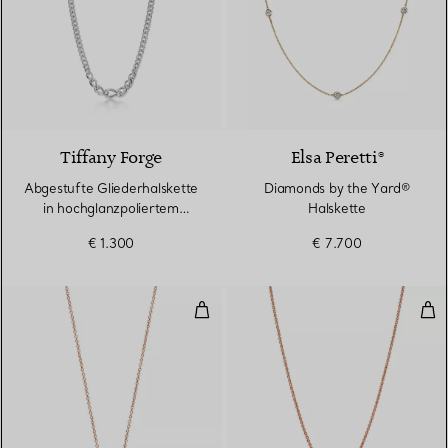
Tiffany Forge
Elsa Peretti®
Abgestufte Gliederhalskette
Diamonds by the Yard®
in hochglanzpoliertem
Halskette
Sterlingsilber
€ 1.300
€ 7.700
Bean Design Anhänger in Roség
Dop