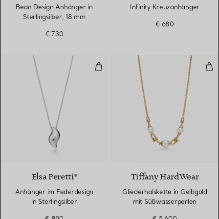
Bean Design Anhänger in
Infinity Kreuzanhänger
Sterlingsilber, 18 mm
€ 680
€ 730
Anhänger im Federdesign in Sterl
Gli
Elsa Peretti®
Tiffany HardWear
Anhänger im Federdesign
Gliederhalskette in Gelbgold
in Sterlingsilber
mit Süßwasserperlen
€ 890
€ 5.600