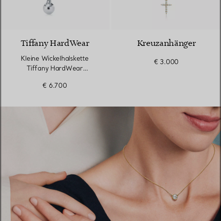
Tiffany HardWear
Kreuzanhänger
Kleine Wickelhalskette
€ 3.000
Tiffany HardWear
Kugelhalskette in
€ 6.700
Sterlingsilber