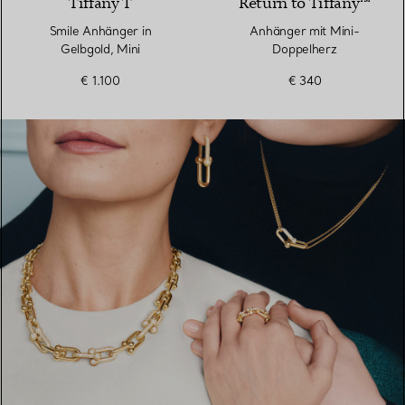
Tiffany T
Return to Tiffany™
Smile Anhänger in
Anhänger mit Mini-
Gelbgold, Mini
Doppelherz
€ 1.100
€ 340