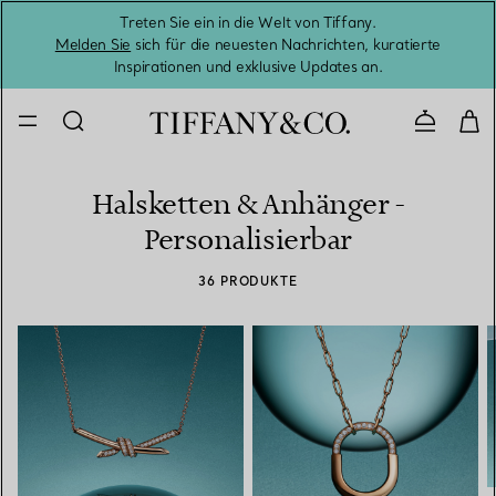
Treten Sie ein in die Welt von Tiffany.
Vom S
Melden Sie
sich für die neuesten Nachrichten, kuratierte
Inspirationen und exklusive Updates an.
Kontaktie
Halsketten & Anhänger -
Personalisierbar
36 PRODUKTE