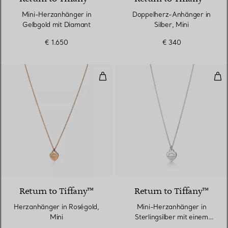
Mini-Herzanhänger in
Doppelherz-Anhänger in
Gelbgold mit Diamant
Silber, Mini
€ 1.650
€ 340
Herzanhänger in Roségold, Mini
Min
2 Materialien
Return to Tiffany™
Return to Tiffany™
Herzanhänger in Roségold,
Mini-Herzanhänger in
Mini
Sterlingsilber mit einem
Diamanten