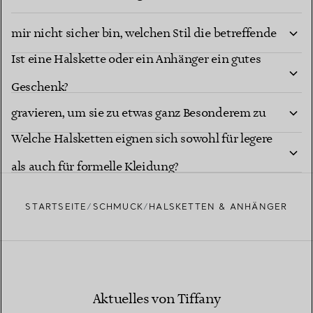
Welche Halsketten sind die beste Wahl, wenn ich
Geburtstag?
mir nicht sicher bin, welchen Stil die betreffende
Ist eine Halskette oder ein Anhänger ein gutes
Person bevorzugt?
Kann ich eine Halskette personalisieren oder
Geschenk?
gravieren, um sie zu etwas ganz Besonderem zu
Welche Halsketten eignen sich sowohl für legere
machen?
als auch für formelle Kleidung?
STARTSEITE
SCHMUCK
HALSKETTEN & ANHÄNGER
Aktuelles von Tiffany