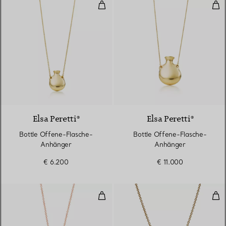
Bottle Offene-Flasche-Anhänge
Bot
Elsa Peretti®
Elsa Peretti®
Bottle Offene-Flasche-
Bottle Offene-Flasche-
Anhänger
Anhänger
€ 6.200
€ 11.000
Doppelherz-Anhänger in Roségol
Ful