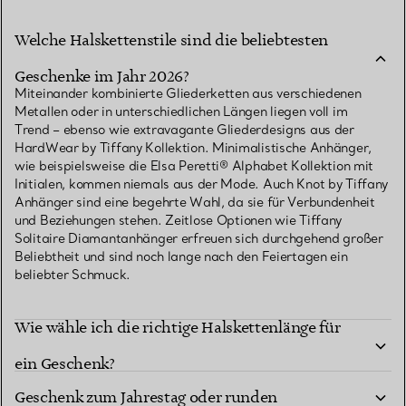
Welche Halskettenstile sind die beliebtesten
Geschenke im Jahr 2026?
Miteinander kombinierte Gliederketten aus verschiedenen
Metallen oder in unterschiedlichen Längen liegen voll im
Trend – ebenso wie extravagante Gliederdesigns aus der
HardWear by Tiffany Kollektion. Minimalistische Anhänger,
wie beispielsweise die Elsa Peretti® Alphabet Kollektion mit
Initialen, kommen niemals aus der Mode. Auch Knot by Tiffany
Anhänger sind eine begehrte Wahl, da sie für Verbundenheit
und Beziehungen stehen. Zeitlose Optionen wie Tiffany
Solitaire Diamantanhänger erfreuen sich durchgehend großer
Beliebtheit und sind noch lange nach den Feiertagen ein
beliebter Schmuck.
Wie wähle ich die richtige Halskettenlänge für
Welche Halsketten eignen sich am besten als
ein Geschenk?
Geschenk zum Jahrestag oder runden