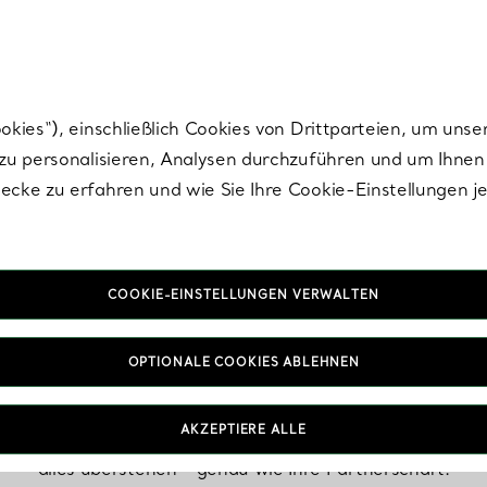
Tiffany.
Melden Sie
sich für die neuesten Nachrichten, kuratierte Inspirat
ies“), einschließlich Cookies von Drittparteien, um unse
u personalisieren, Analysen durchzuführen und um Ihnen 
cke zu erfahren und wie Sie Ihre Cookie-Einstellungen j
COOKIE-EINSTELLUNGEN VERWALTEN
er und Armreife f
OPTIONALE COOKIES ABLEHNEN
AKZEPTIERE ALLE
ch besser. Diese komplementären Armbänder und Armreife 
alles überstehen – genau wie Ihre Partnerschaft.