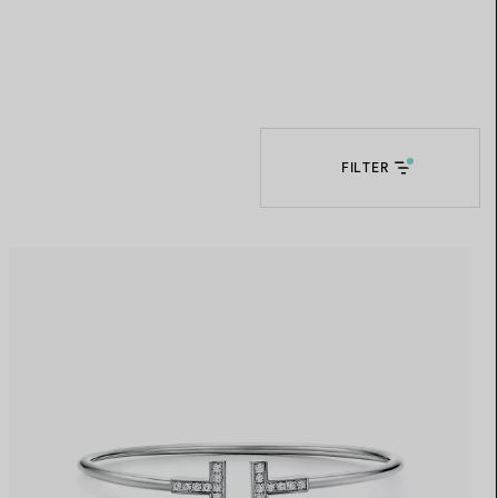
Elsa Peretti®
Tipps zur Auswahl eines
Eherings
FILTER