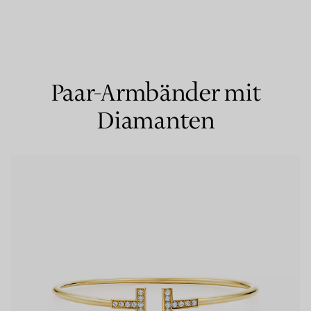
Partnerringe
Eternity Ringe
Paar-Armbänder mit
Diamanten
inem Tiffany-Diamantenexperten.