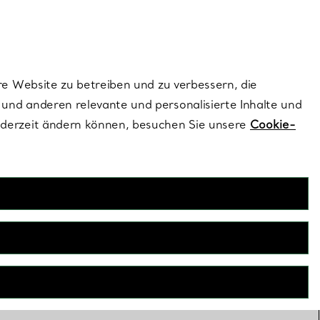
ionen und exklusive Updates an.
Kontaktieren Sie 
Melden Sie si
re Website zu betreiben und zu verbessern, die
und anderen relevante und personalisierte Inhalte und
ederzeit ändern können, besuchen Sie unsere
Cookie-
ür Paare
sind so gestaltet, dass sie