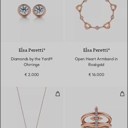
2 Materialien
Elsa Peretti®
Elsa Peretti®
Diamonds by the Yard®
Open Heart Armband in
Ohrringe
Roségold
€ 2.000
€ 16.000
Bean Design Anhänger in Roségo
Zwe