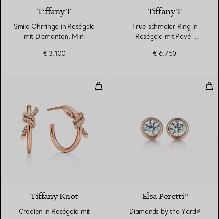
Tiffany T
Tiffany T
Smile Ohrringe in Roségold
True schmaler Ring in
mit Diamanten, Mini
Roségold mit Pavé-
Diamanten
€ 3.100
€ 6.750
Creolen in Roségold mit Diaman
Dia
3 Materialien
Tiffany Knot
Elsa Peretti®
Creolen in Roségold mit
Diamonds by the Yard®