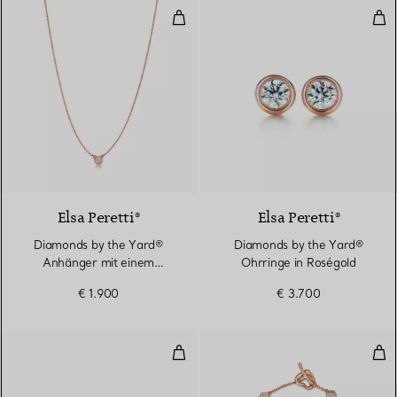
Diamonds by the Yard® Anhänge
Dia
Elsa Peretti®
Elsa Peretti®
Diamonds by the Yard®
Diamonds by the Yard®
Anhänger mit einem
Ohrringe in Roségold
Diamanten in Roségold
€ 1.900
€ 3.700
Diamonds by the Yard® Ohrring
Ope