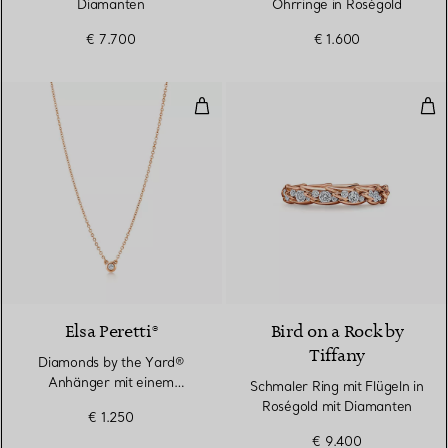
Diamanten
Ohrringe in Roségold
€ 7.700
€ 1.600
Diamonds by the Yard® Anhänge
Sch
Elsa Peretti®
Bird on a Rock by
Tiffany
Diamonds by the Yard®
Anhänger mit einem
Schmaler Ring mit Flügeln in
Diamanten in Roségold
Roségold mit Diamanten
€ 1.250
€ 9.400