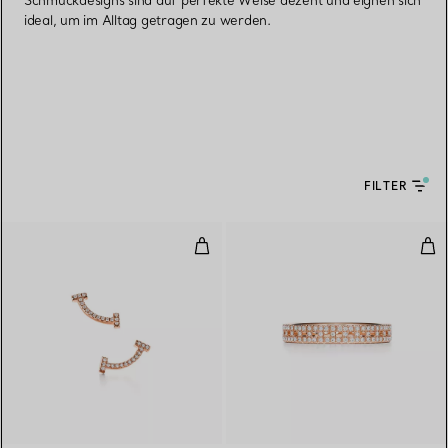
Schmuckdesigns sind auf perfekte Weise dezent und eignen sich
ideal, um im Alltag getragen zu werden.
FILTER
Smile Ohrringe in Roségold mit 
Tru
3 Materialien