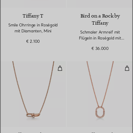
Tiffany T
Bird on a Rock by
Tiffany
Smile Ohrringe in Roségold
mit Diamanten, Mini
Schmaler Armreif mit
Flügeln in Roségold mit
€ 2.100
Diamanten
€ 36.000
Doppelter Gliederanhänger in R
Kle
2 Materialien