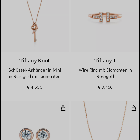
Tiffany Knot
Tiffany T
Schlüssel-Anhänger in Mini
Wire Ring mit Diamanten in
in Roségold mit Diamanten
Roségold
€ 4.500
€ 3.450
Diamonds by the Yard® Ohrringe
Dia