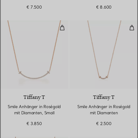
Diamanten
€ 7.500
€ 8.600
Smile Anhänger in Roségold mit 
Smi
3 Materialien
Tiffany T
Tiffany T
Smile Anhänger in Roségold
Smile Anhänger in Roségold
mit Diamanten, Small
mit Diamanten
€ 3.850
€ 2.500