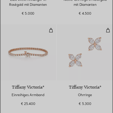
Roségold mit Diamanten
mit Diamanten
€ 5.000
€ 4.500
Einreihiges Armband
Ohr
2 Materialien
Tiffany Victoria®
Tiffany Victoria®
Einreihiges Armband
Ohrringe
€ 25.400
€ 5.300