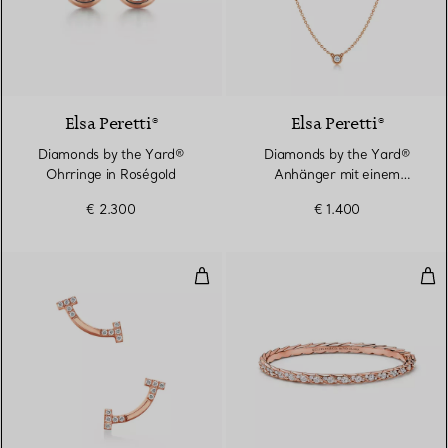
2 Materialien
Elsa Peretti®
Elsa Peretti®
Diamonds by the Yard®
Diamonds by the Yard®
Ohrringe in Roségold
Anhänger mit einem
Diamanten in Roségold
€ 2.300
€ 1.400
Smile Ohrringe in Roségold mit 
Sch
3 Materialien