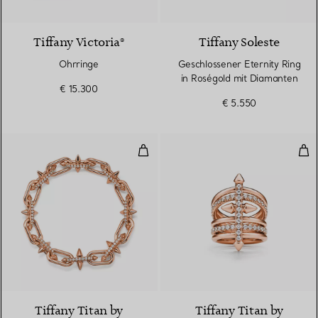
2 Materialien
Tiffany Victoria®
Tiffany Soleste
Ohrringe
Geschlossener Eternity Ring
in Roségold mit Diamanten
€ 15.300
€ 5.550
Armband in Roségold mit Diama
Fün
2 Materialien
Tiffany Titan by
Tiffany Titan by