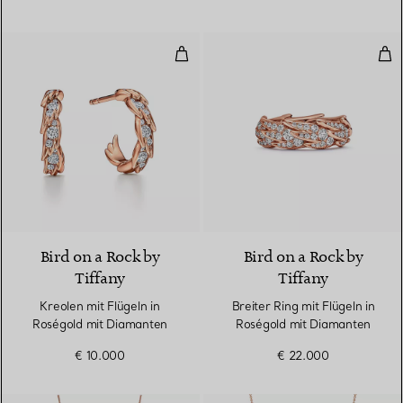
Kreolen mit Flügeln in Roségold
Bre
2 Materialien
Bird on a Rock by
Bird on a Rock by
Tiffany
Tiffany
Kreolen mit Flügeln in
Breiter Ring mit Flügeln in
Roségold mit Diamanten
Roségold mit Diamanten
€ 10.000
€ 22.000