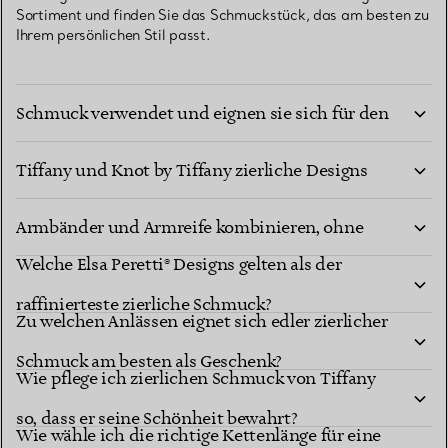
Sortiment und finden Sie das Schmuckstück, das am besten zu
Ihrem persönlichen Stil passt.
Welche Materialien werden für edlen zierlichen
Schmuck verwendet und eignen sie sich für den
Wie lassen sich aus Tiffany Ikonen wie T by
Alltag?
Tiffany und Knot by Tiffany zierliche Designs
Wie kann ich zierliche Halsketten und
kreieren?
Armbänder und Armreife kombinieren, ohne
Welche Elsa Peretti® Designs gelten als der
dass sie sich verheddern?
raffinierteste zierliche Schmuck?
Zu welchen Anlässen eignet sich edler zierlicher
Schmuck am besten als Geschenk?
Wie pflege ich zierlichen Schmuck von Tiffany
so, dass er seine Schönheit bewahrt?
Wie wähle ich die richtige Kettenlänge für eine