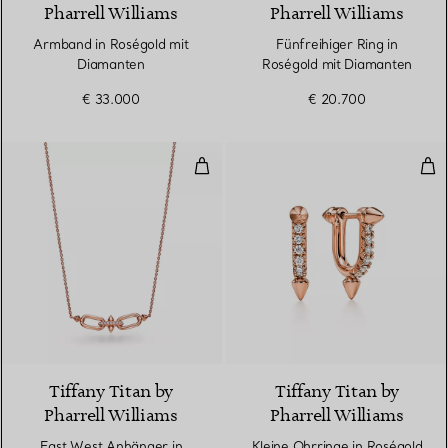
Pharrell Williams
Pharrell Williams
Armband in Roségold mit
Fünfreihiger Ring in
Diamanten
Roségold mit Diamanten
€ 33.000
€ 20.700
East West Anhänger in Roségold
Kle
2 Materialien
Tiffany Titan by
Tiffany Titan by
Pharrell Williams
Pharrell Williams
East West Anhänger in
Kleine Ohrringe in Roségold