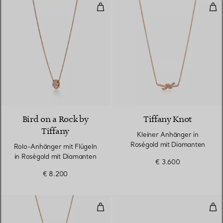
Rolo-Anhänger mit Flügeln in Ro
Kle
2 Materialien
Bird on a Rock by
Tiffany Knot
Tiffany
Kleiner Anhänger in
Roségold mit Diamanten
Rolo-Anhänger mit Flügeln
in Roségold mit Diamanten
€ 3.600
€ 8.200
Schlüssel-Anhänger in Mini in R
Wir