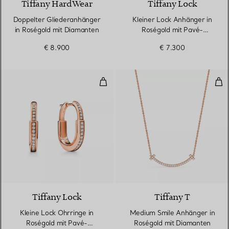
Tiffany HardWear
Tiffany Lock
Doppelter Gliederanhänger
Kleiner Lock Anhänger in
in Roségold mit Diamanten
Roségold mit Pavé-
Diamanten
€ 8.900
€ 7.300
Kleine Lock Ohrringe in Roségol
Med
3 Materialien
Tiffany Lock
Tiffany T
Kleine Lock Ohrringe in
Medium Smile Anhänger in
Roségold mit Pavé-
Roségold mit Diamanten