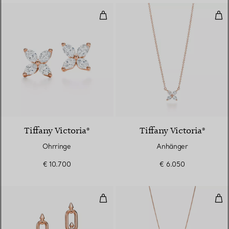
Ohrringe
Anh
2 Materialien
Tiffany Victoria®
Tiffany Victoria®
Ohrringe
Anhänger
€ 10.700
€ 6.050
Ohrringe in Roségold mit Diama
Anh