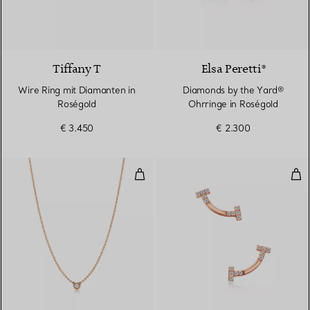
3 Materialien
Tiffany T
Elsa Peretti®
Wire Ring mit Diamanten in
Diamonds by the Yard®
Roségold
Ohrringe in Roségold
€ 3.450
€ 2.300
Diamonds by the Yard® Anhänge
Smi