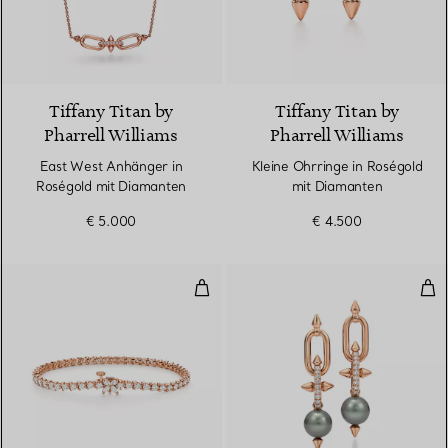
2 Materialien
Tiffany Titan by
Tiffany Titan by
Pharrell Williams
Pharrell Williams
East West Anhänger in
Kleine Ohrringe in Roségold
Roségold mit Diamanten
mit Diamanten
€ 5.000
€ 4.500
Einreihiges Armband
Tah