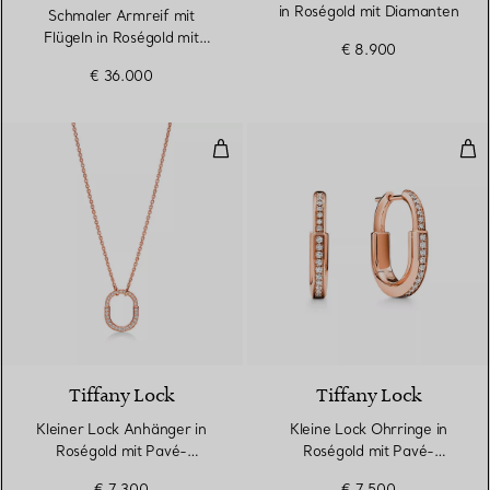
in Roségold mit Diamanten
Schmaler Armreif mit
Flügeln in Roségold mit
€ 8.900
Diamanten
€ 36.000
Kleiner Lock Anhänger in Roség
Kle
3 Materialien
Tiffany Lock
Tiffany Lock
Kleiner Lock Anhänger in
Kleine Lock Ohrringe in
Roségold mit Pavé-
Roségold mit Pavé-
Diamanten
Diamanten
€ 7.300
€ 7.500