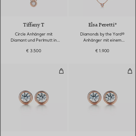
3 Materialien
Tiffany T
Elsa Peretti®
Circle Anhänger mit
Diamonds by the Yard®
Diamant und Perlmutt in
Anhänger mit einem
Roségold
Diamanten in Roségold
€ 3.500
€ 1.900
Diamonds by the Yard® Ohrringe
Dia
2 Materialien