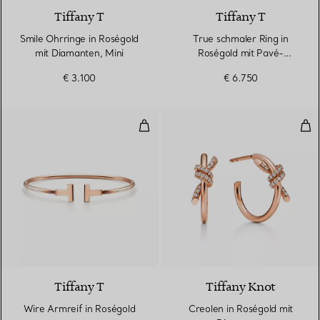
Tiffany T
Tiffany T
Smile Ohrringe in Roségold
True schmaler Ring in
mit Diamanten, Mini
Roségold mit Pavé-
Diamanten
€ 3.100
€ 6.750
Wire Armreif in Roségold
Cre
3 Materialien
Tiffany T
Tiffany Knot
Wire Armreif in Roségold
Creolen in Roségold mit