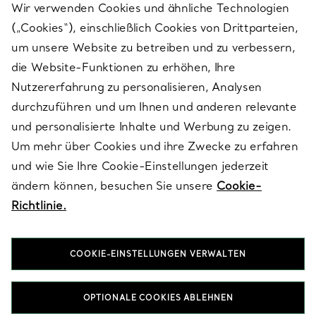
Wir verwenden Cookies und ähnliche Technologien
(„Cookies“), einschließlich Cookies von Drittparteien,
SERVICES
um unsere Website zu betreiben und zu verbessern,
die Website-Funktionen zu erhöhen, Ihre
Nutzererfahrung zu personalisieren, Analysen
ÜBER TIFFANY & CO.
durchzuführen und um Ihnen und anderen relevante
und personalisierte Inhalte und Werbung zu zeigen.
Um mehr über Cookies und ihre Zwecke zu erfahren
RECHTLICHE HINWEISE
und wie Sie Ihre Cookie-Einstellungen jederzeit
ändern können, besuchen Sie unsere
Cookie-
Richtlinie.
FOLGEN SIE UNS
COOKIE-EINSTELLUNGEN VERWALTEN
Standort ändern:
OPTIONALE COOKIES ABLEHNEN
T&Co. 2026