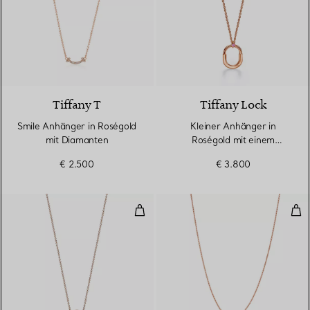
3 Materialien
Tiffany T
Tiffany Lock
Smile Anhänger in Roségold
Kleiner Anhänger in
mit Diamanten
Roségold mit einem
rosafarbenen Saphir
€ 2.500
€ 3.800
Circle Anhänger mit Diamant und
Dia