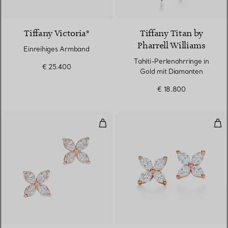
2 Materialien
Tiffany Victoria®
Tiffany Titan by
Pharrell Williams
Einreihiges Armband
Tahiti-Perlenohrringe in
€ 25.400
Gold mit Diamanten
€ 18.800
Ohrringe
Ohr
2 Materialien