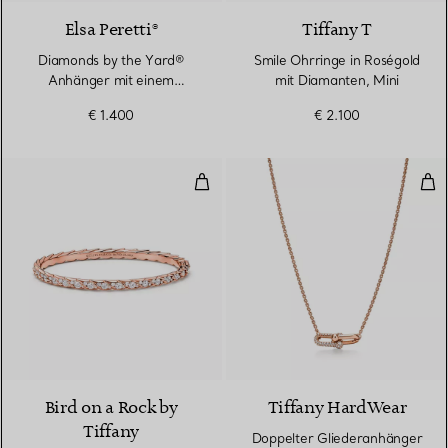
Elsa Peretti®
Tiffany T
Diamonds by the Yard®
Smile Ohrringe in Roségold
Anhänger mit einem
mit Diamanten, Mini
Diamanten in Roségold
€ 1.400
€ 2.100
Schmaler Armreif mit Flügeln in
Dop
2 Materialien
Bird on a Rock by
Tiffany HardWear
Tiffany
Doppelter Gliederanhänger