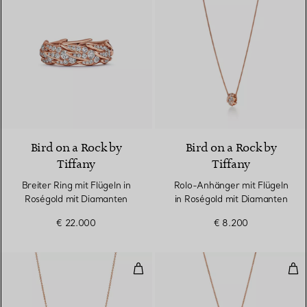
2 Materialien
Bird on a Rock by
Bird on a Rock by
Tiffany
Tiffany
Breiter Ring mit Flügeln in
Rolo-Anhänger mit Flügeln
Roségold mit Diamanten
in Roségold mit Diamanten
€ 22.000
€ 8.200
Kleiner Anhänger in Roségold m
Sch