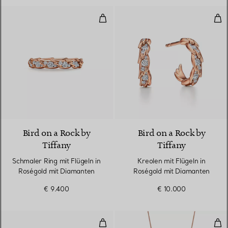
Schmaler Ring mit Flügeln in Ro
Kre
2 Materialien
Bird on a Rock by
Bird on a Rock by
Tiffany
Tiffany
Schmaler Ring mit Flügeln in
Kreolen mit Flügeln in
Roségold mit Diamanten
Roségold mit Diamanten
€ 9.400
€ 10.000
Breiter Ring mit Flügeln in Rosé
Rol