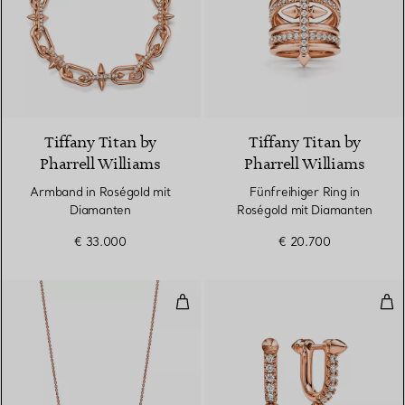
2 Materialien
Tiffany Titan by
Tiffany Titan by
Pharrell Williams
Pharrell Williams
Armband in Roségold mit
Fünfreihiger Ring in
Diamanten
Roségold mit Diamanten
€ 33.000
€ 20.700
East West Anhänger in Roségold
Kle