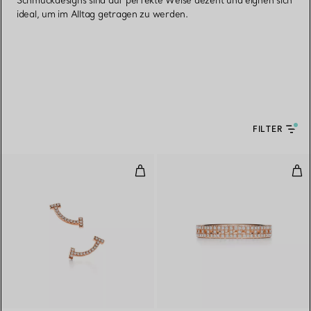
Schmuckdesigns sind auf perfekte Weise dezent und eignen sich
ideal, um im Alltag getragen zu werden.
FILTER
Smile Ohrringe in Roségold mit 
Tru
3 Materialien