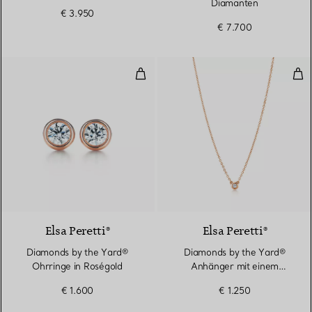
Diamanten
€ 3.950
€ 7.700
Diamonds by the Yard® Ohrringe
Dia
2 Materialien
Elsa Peretti®
Elsa Peretti®
Diamonds by the Yard®
Diamonds by the Yard®
Ohrringe in Roségold
Anhänger mit einem
Diamanten in Roségold
€ 1.600
€ 1.250