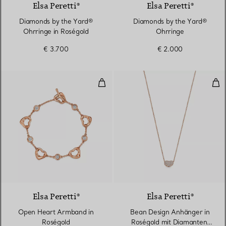
Elsa Peretti®
Elsa Peretti®
Diamonds by the Yard®
Diamonds by the Yard®
Ohrringe in Roségold
Ohrringe
€ 3.700
€ 2.000
Open Heart Armband in Roségol
Bea
3 Materialien
Elsa Peretti®
Elsa Peretti®
Open Heart Armband in
Bean Design Anhänger in
Roségold
Roségold mit Diamanten,