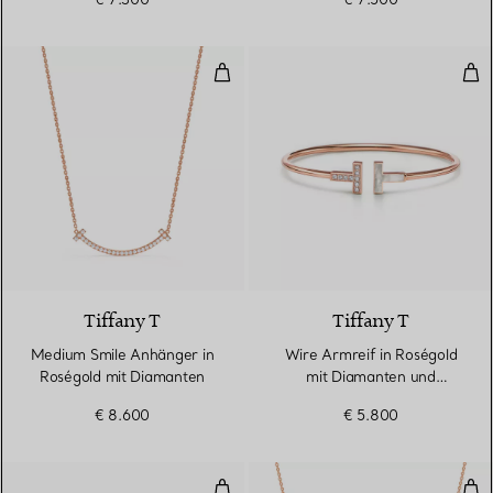
Medium Smile Anhänger in Rosé
Wir
3 Materialien
Tiffany T
Tiffany T
Medium Smile Anhänger in
Wire Armreif in Roségold
Roségold mit Diamanten
mit Diamanten und
Perlmutt
€ 8.600
€ 5.800
True schmaler Ring in Roségold
Smi