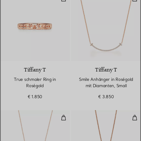
3 Materialien
Tiffany T
Tiffany T
True schmaler Ring in
Smile Anhänger in Roségold
Roségold
mit Diamanten, Small
€ 1.850
€ 3.850
Smile Anhänger in Roségold mit
Kle