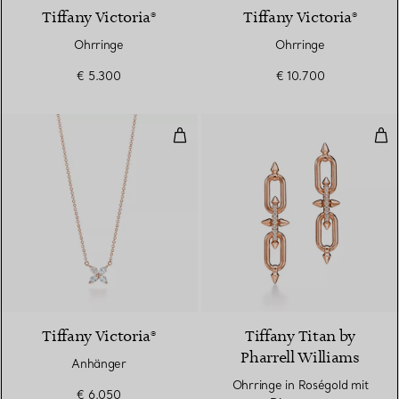
Tiffany Victoria®
Tiffany Victoria®
Ohrringe
Ohrringe
€ 5.300
€ 10.700
Anhänger
Ohr
2 Materialien
Tiffany Victoria®
Tiffany Titan by
Pharrell Williams
Anhänger
Ohrringe in Roségold mit
€ 6.050