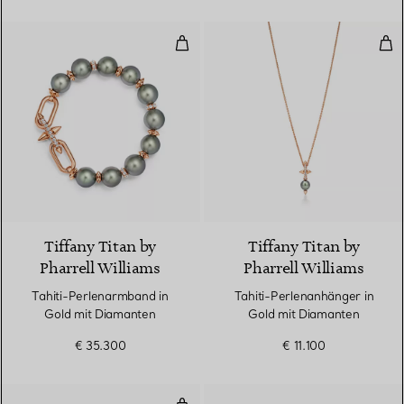
Tahiti-Perlenarmband in Gold m
Tah
Tiffany Titan by
Tiffany Titan by
Pharrell Williams
Pharrell Williams
Tahiti-Perlenarmband in
Tahiti-Perlenanhänger in
Gold mit Diamanten
Gold mit Diamanten
€ 35.300
€ 11.100
Ohrringe