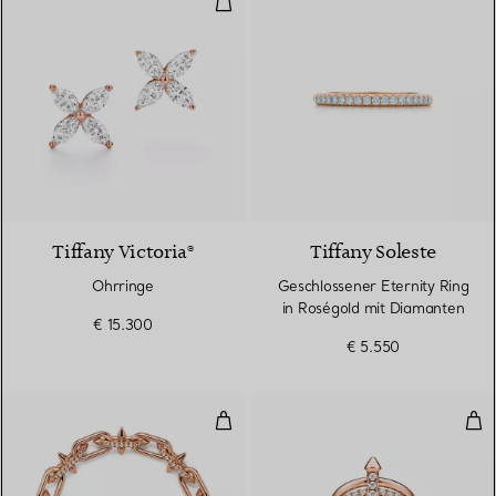
2 Materialien
Tiffany Victoria®
Tiffany Soleste
Ohrringe
Geschlossener Eternity Ring
in Roségold mit Diamanten
€ 15.300
€ 5.550
Armband in Roségold mit Diama
Fün