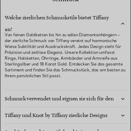
Welche zierlichen Schmuckstile bietet Tiffany
an?
Von feinen Goldketten bis hin zu edlen Diamantanhängern –
der zierliche Schmuck von Tiffany vereint auf harmonische
Weise Subtilität und Ausdruckskraft. Jedes Design steht für
Präzision und zeitlose Eleganz. Unsere Kollektion umfasst
Ringe, Halsketten, Ohrringe, Armbänder und Armreife aus
Sterlingsilber und 18 Karat Gold. Entdecken Sie das gesamte
Sortiment und finden Sie das Schmuckstück, das am besten zu
Ihrem persönlichen Stil passt.
Welche Materialien werden für edlen zierlichen
Schmuck verwendet und eignen sie sich für den
Wie lassen sich aus Tiffany Ikonen wie T by
Alltag?
Tiffany und Knot by Tiffany zierliche Designs
Wie kann ich zierliche Halsketten und
kreieren?