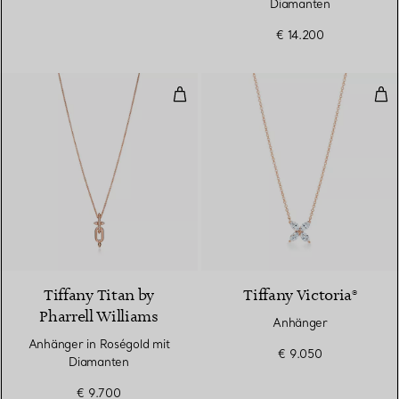
Diamanten
€ 14.200
Anhänger in Roségold mit Diama
Anh
2 Materialien
Tiffany Titan by
Tiffany Victoria®
Pharrell Williams
Anhänger
Anhänger in Roségold mit
€ 9.050
Diamanten
€ 9.700