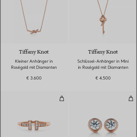
3 Materialien
Tiffany Knot
Tiffany Knot
Kleiner Anhänger in
Schlüssel-Anhänger in Mini
Roségold mit Diamanten
in Roségold mit Diamanten
€ 3.600
€ 4.500
Wire Ring mit Diamanten in Rosé
Dia