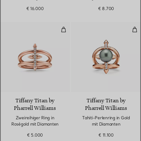
12 mm
€ 16.000
€ 8.700
Zweireihiger Ring in Roségold m
Tah
2 Materialien
Tiffany Titan by
Tiffany Titan by
Pharrell Williams
Pharrell Williams
Zweireihiger Ring in
Tahiti-Perlenring in Gold
Roségold mit Diamanten
mit Diamanten
€ 5.000
€ 11.100