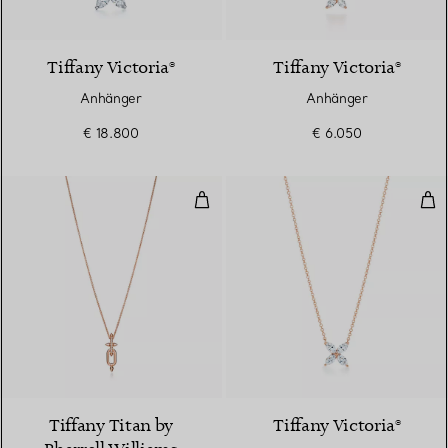
Tiffany Victoria®
Tiffany Victoria®
Anhänger
Anhänger
€ 18.800
€ 6.050
Anhänger in Roségold mit Diama
Anh
2 Materialien
Tiffany Titan by
Tiffany Victoria®