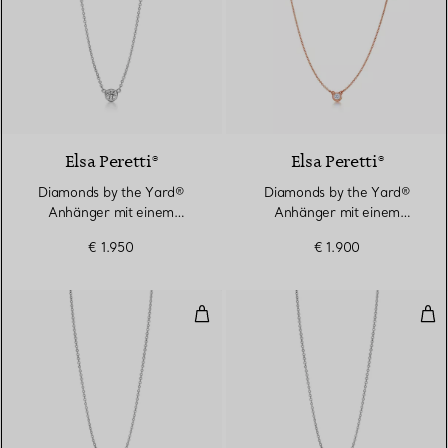
2 Materialien
Elsa Peretti®
Elsa Peretti®
Diamonds by the Yard®
Diamonds by the Yard®
Anhänger mit einem
Anhänger mit einem
Diamanten in Platin
Diamanten in Roségold
€ 1.950
€ 1.900
Diamonds by the Yard® Anhänger
Dia