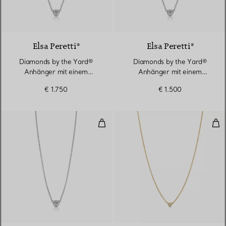
2 Materialien
Elsa Peretti®
Elsa Peretti®
Diamonds by the Yard®
Diamonds by the Yard®
Anhänger mit einem
Anhänger mit einem
Diamanten in Platin
Diamanten in Platin
€ 1.750
€ 1.500
Diamonds by the Yard® Anhänger
Dia
2 Materialien