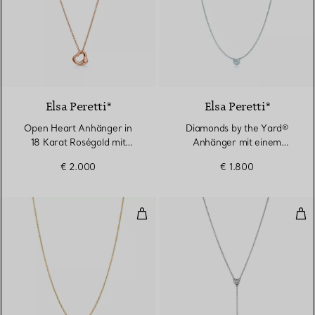
3 Materialien
Elsa Peretti®
Elsa Peretti®
Open Heart Anhänger in
Diamonds by the Yard®
18 Karat Roségold mit
Anhänger mit einem
Diamanten
Diamanten in Silber
€ 2.000
€ 1.800
Diamonds by the Yard® Anhänger
Dia