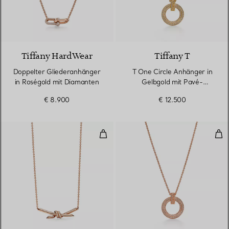
2 Materialien
Tiffany HardWear
Tiffany T
Doppelter Gliederanhänger
T One Circle Anhänger in
in Roségold mit Diamanten
Gelbgold mit Pavé-
Diamanten
€ 8.900
€ 12.500
Anhänger in Roségold mit Diama
T O
3 Materialien