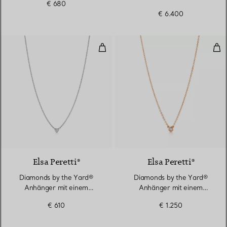
€ 680
€ 6.400
Diamonds by the Yard® Anhänger
Dia
Elsa Peretti®
Elsa Peretti®
Diamonds by the Yard®
Diamonds by the Yard®
Anhänger mit einem
Anhänger mit einem
Diamanten in Silber
Diamanten in Roségold
€ 610
€ 1.250