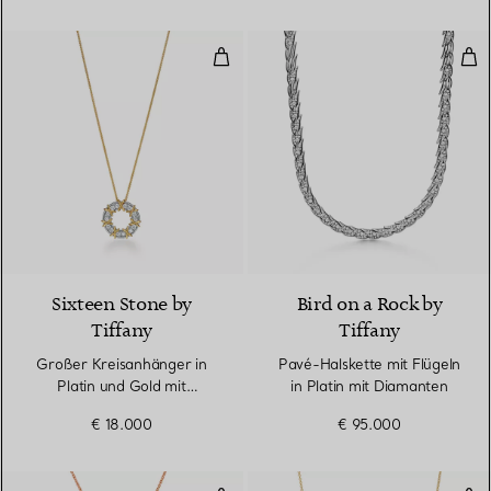
Großer Kreisanhänger in Platin 
Pav
Sixteen Stone by
Bird on a Rock by
Tiffany
Tiffany
Großer Kreisanhänger in
Pavé-Halskette mit Flügeln
Platin und Gold mit
in Platin mit Diamanten
Diamanten
€ 18.000
€ 95.000