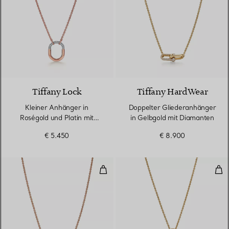
Tiffany Lock
Tiffany HardWear
Kleiner Anhänger in
Doppelter Gliederanhänger
Roségold und Platin mit
in Gelbgold mit Diamanten
Diamanten
€ 5.450
€ 8.900
Doppelter Gliederanhänger in R
T O