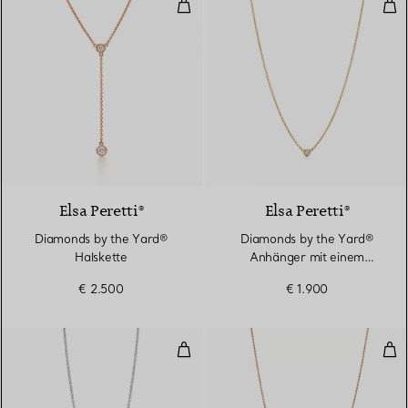
Diamonds by the Yard® Halskett
Dia
Elsa Peretti®
Elsa Peretti®
Diamonds by the Yard®
Diamonds by the Yard®
Halskette
Anhänger mit einem
Diamanten in Gelbgold
€ 2.500
€ 1.900
Diamonds by the Yard® Anhänger
Dia