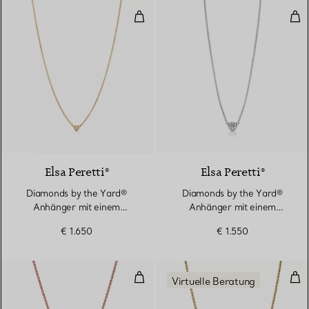
Diamonds by the Yard® Anhänger
Dia
2 Materialien
Elsa Peretti®
Elsa Peretti®
Diamonds by the Yard®
Diamonds by the Yard®
Anhänger mit einem
Anhänger mit einem
Diamanten in Gelbgold
Diamanten in Platin
€ 1.650
€ 1.550
Kleiner Anhänger in Roségold un
Dop
Virtuelle Beratung