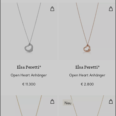
Open Heart Anhänger
Ope
Elsa Peretti®
Elsa Peretti®
Open Heart Anhänger
Open Heart Anhänger
€ 11.300
€ 2.800
Open Heart Anhänger
Min
Neu