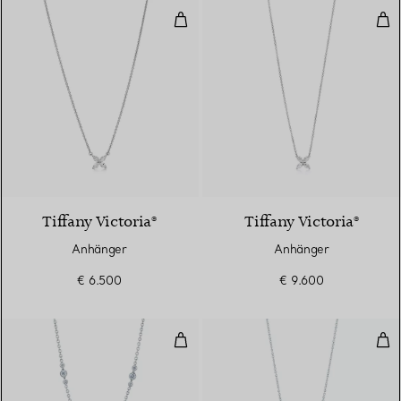
Anhänger
Anh
2 Materialien
Tiffany Victoria®
Tiffany Victoria®
Anhänger
Anhänger
€ 6.500
€ 9.600
Clustermix-Anhänger
Clu