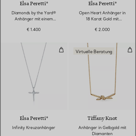
Elsa Peretti®
Elsa Peretti®
Diamonds by the Yard®
Open Heart Anhänger in
Anhänger mit einem
18 Karat Gold mit
Diamanten in Roségold
Diamanten
€ 1.400
€ 2.000
Infinity Kreuzanhänger
Anh
Virtuelle Beratung
Elsa Peretti®
Tiffany Knot
Infinity Kreuzanhänger
Anhänger in Gelbgold mit
Diamanten