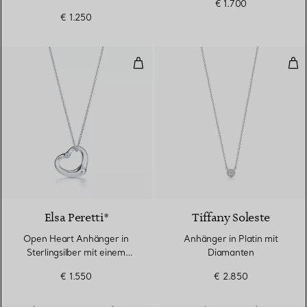
€ 1.700
Diamanten in Silber
€ 1.250
Open Heart Anhänger in Sterling
Anh
Elsa Peretti®
Tiffany Soleste
Open Heart Anhänger in
Anhänger in Platin mit
Sterlingsilber mit einem
Diamanten
Diamanten
€ 1.550
€ 2.850