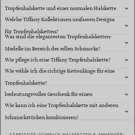
Tropfenhalskette und einer normalen Halskette
Welche Tiffany Kollektionen umfassen Designs
mit Anhänger?
für Tropfenhalsketten?
Was sind die elegantesten Tropfenhalsketten-
Modelle im Bereich des edlen Schmucks?
Wie pflege ich eine Tiffany Tropfenhalskette?
Wie wähle ich die richtige Kettenlänge für eine
Ist eine Tiffany Tropfenhalskette ein
Tropfenhalskette?
bedeutungsvolles Geschenk für einen
Wie kann ich eine Tropfenhalskette mit anderen
besonderen Meilenstein?
Schmuckstücken kombinieren?
STARTSEITE
SCHMUCK
HALSKETTEN & ANHÄNGER