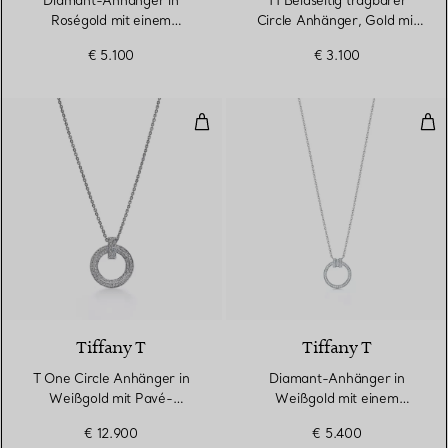
Diamant-Anhänger in
T1 Beidseitig tragbarer
Roségold mit einem
Circle Anhänger, Gold mit
Diamanten im
Türkis und Perlmutt
€ 5.100
€ 3.100
Baguetteschliff
T One Circle Anhänger in Weißg
Dia
3 Materialien
Tiffany T
Tiffany T
T One Circle Anhänger in
Diamant-Anhänger in
Weißgold mit Pavé-
Weißgold mit einem
Diamanten
Diamanten im
€ 12.900
€ 5.400
Baguetteschliff