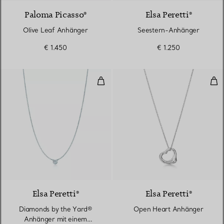
Paloma Picasso®
Elsa Peretti®
Olive Leaf Anhänger
Seestern-Anhänger
€ 1.450
€ 1.250
Diamonds by the Yard® Anhänger
Ope
Elsa Peretti®
Elsa Peretti®
Diamonds by the Yard®
Open Heart Anhänger
Anhänger mit einem