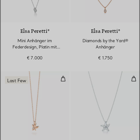
2 Materialien
Elsa Peretti®
Elsa Peretti®
Mini Anhänger im
Diamonds by the Yard®
Federdesign, Platin mit
Anhänger
Pavé-Diamanten
€ 7.000
€ 1.750
Olive Leaf Anhänger
See
Last Few
2 Materialien