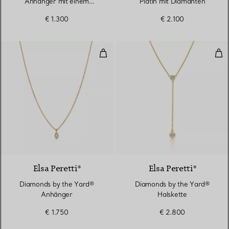
Anhänger mit einem
Platin mit Diamanten
Diamanten in Gelbgold
€ 1.300
€ 2.100
Diamonds by the Yard® Anhänge
Dia
2 Materialien
Elsa Peretti®
Elsa Peretti®
Diamonds by the Yard®
Diamonds by the Yard®
Anhänger
Halskette
€ 1.750
€ 2.800