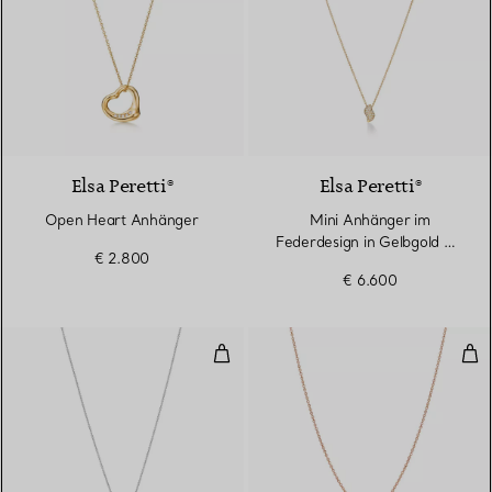
3 Materialien
Elsa Peretti®
Elsa Peretti®
Open Heart Anhänger
Mini Anhänger im
Federdesign in Gelbgold mit
€ 2.800
Pavé-Diamanten
€ 6.600
Mini Anhänger im Federdesign, 
Dia