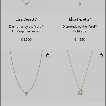
2 Materialien
Elsa Peretti®
Elsa Peretti®
Diamonds by the Yard®
Diamonds by the Yard®
Anhänger mit einem
Halskette
Diamanten in Gelbgold
€ 1.500
€ 1.550
Diamonds by the Yard® Anhänge
Ope