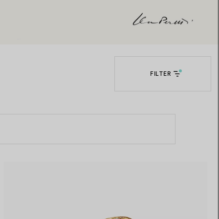
Elsa Peretti®
Tipps zur Auswahl eines
Eherings
FILTER