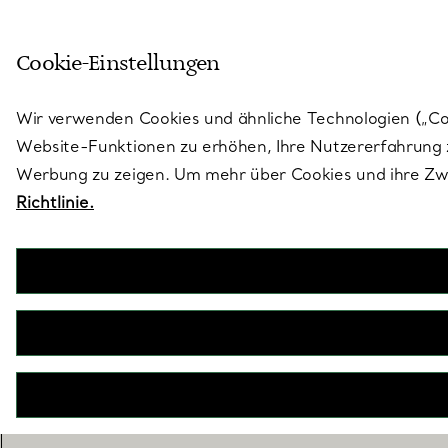
Treten Sie ein in die Welt von 
Cookie-Einstellungen
Gehen Sie auf die Seite „Stores“
Wir verwenden Cookies und ähnliche Technologien („Cook
Website-Funktionen zu erhöhen, Ihre Nutzererfahrung z
Werbung zu zeigen. Um mehr über Cookies und ihre Zwe
Richtlinie.
Zierlicher Schmuck
Von schlichten, mit Diamanten besetzten Ketten
bis hin zu schmalen kombinierbaren Ringen –
diese zierlichen Schmuckdesigns sind auf
perfekte Weise dezent und eignen sich ideal, um
im Alltag getragen zu werden.