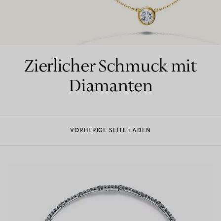
Partnerringe
Eternity Ringe
Zierlicher Schmuck mit
Diamanten
inem Tiffany-Diamantenexperten.
VORHERIGE SEITE LADEN