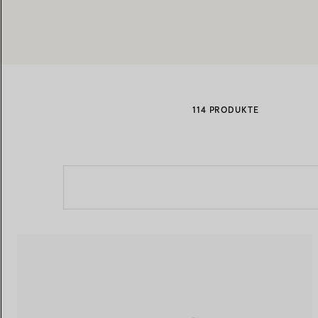
Eheringe für Damen
Eheringe für Herren
114 PRODUKTE
Vereinbaren Sie Ihren
Termin
mit e