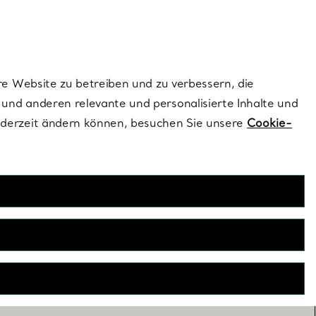
ionen und exklusive Updates an.
Kontaktieren Sie 
Melden Sie si
re Website zu betreiben und zu verbessern, die
und anderen relevante und personalisierte Inhalte und
ederzeit ändern können, besuchen Sie unsere
Cookie-