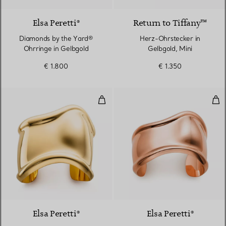
Elsa Peretti®
Return to Tiffany™
Diamonds by the Yard®
Herz-Ohrstecker in
Ohrringe in Gelbgold
Gelbgold, Mini
€ 1.800
€ 1.350
Mittelgroßer Bone Cuff in Gelbgo
Kle
Elsa Peretti®
Elsa Peretti®