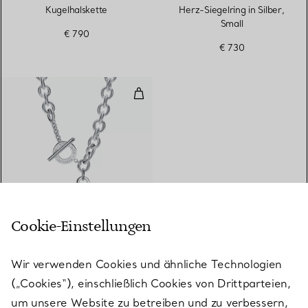
Kugelhalskette
Herz-Siegelring in Silber,
Small
€ 790
€ 730
Halskette mit Herzanhänger und K
Cookie-Einstellungen
Return to Tiffany™
Wir verwenden Cookies und ähnliche Technologien
Halskette mit
(„Cookies“), einschließlich Cookies von Drittparteien,
Herzanhänger und
Knebelverschluss in Silber
um unsere Website zu betreiben und zu verbessern,
€ 1.350