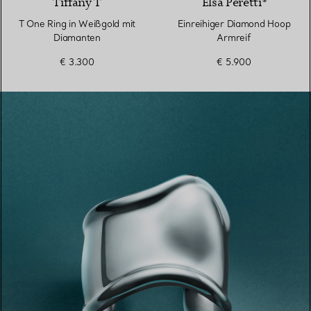
Tiffany T
Elsa Peretti®
T One Ring in Weißgold mit
Einreihiger Diamond Hoop
Diamanten
Armreif
€ 3.300
€ 5.900