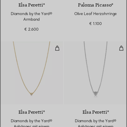
Elsa Peretti®
Paloma Picasso®
Diamonds by the Yard®
Olive Leaf Herzohrringe
Armband
€ 1.100
€ 2.600
Diamonds by the Yard® Anhänger
Dia
2 Materialien
Elsa Peretti®
Elsa Peretti®
Diamonds by the Yard®
Diamonds by the Yard®
Anhänger mit einem
Anhänger mit einem