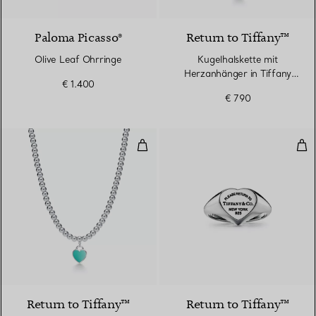
Paloma Picasso®
Return to Tiffany™
Olive Leaf Ohrringe
Kugelhalskette mit
Herzanhänger in Tiffany
€ 1.400
Blue® in Silber
€ 790
Kugelhalskette
Herz
Return to Tiffany™
Return to Tiffany™