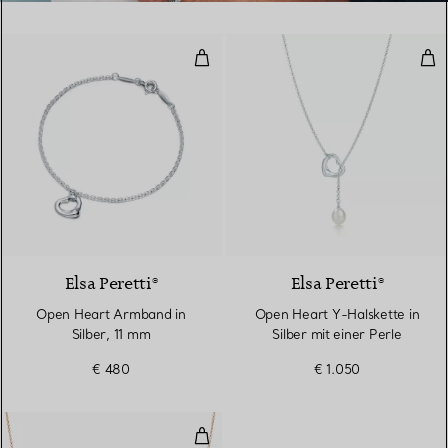
Open Heart Armband in Silber, 
Ope
Elsa Peretti®
Elsa Peretti®
Open Heart Armband in
Open Heart Y-Halskette in
Silber, 11 mm
Silber mit einer Perle
€ 480
€ 1.050
Smile Anhänger in Roségold, Lar