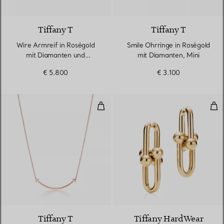
3 Materialien
Tiffany T
Tiffany T
Wire Armreif in Roségold
Smile Ohrringe in Roségold
mit Diamanten und
mit Diamanten, Mini
Perlmutt
€ 5.800
€ 3.100
Smile Anhänger in Roségold, Sma
Gli
3 Materialien
Tiffany T
Tiffany HardWear