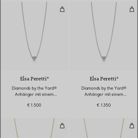
Diamonds by the Yard® Anhänger
Dia
2 Materialien
Elsa Peretti®
Elsa Peretti®
Diamonds by the Yard®
Diamonds by the Yard®
Anhänger mit einem
Anhänger mit einem
Diamanten in Platin
Diamanten in Platin
€ 1.500
€ 1.350
Diamonds by the Yard® Anhänger
Dia