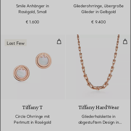
Smile Anhänger in
Gliederohrringe, übergroße
Roségold, Small
Glieder in Gelbgold
€ 1.600
€ 9.400
Circle Ohrringe mit Perlmutt in 
Gli
Last Few
3 Materialien
Tiffany T
Tiffany HardWear
Circle Ohrringe mit
Gliederhalskette in
Perlmutt in Roségold
abgestuftem Design in
Roségold