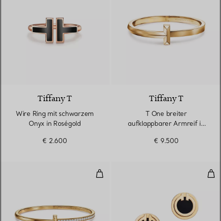
2 Materialien
Tiffany T
Tiffany T
Wire Ring mit schwarzem
T One breiter
Onyx in Roségold
aufklappbarer Armreif in
Gelbgold
€ 2.600
€ 9.500
T One schmaler aufklappbarer Ar
Cir