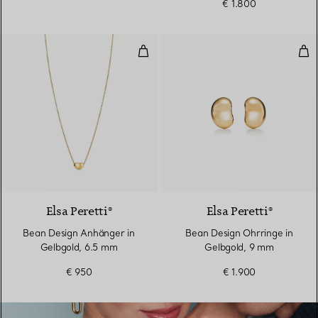
€ 1.800
Bean Design Anhänger in Gelbgo
Bea
2 Materialien
Elsa Peretti®
Elsa Peretti®
Bean Design Anhänger in
Bean Design Ohrringe in
Gelbgold, 6.5 mm
Gelbgold, 9 mm
€ 950
€ 1.900