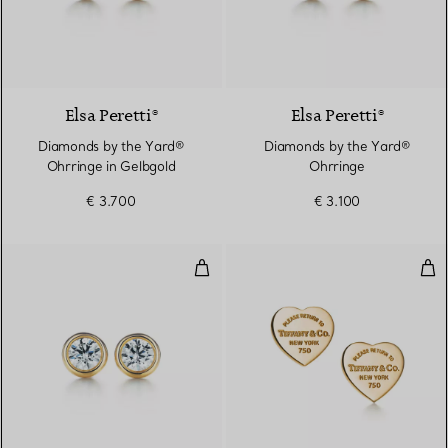
2 Materialien
Elsa Peretti®
Elsa Peretti®
Diamonds by the Yard®
Diamonds by the Yard®
Ohrringe in Gelbgold
Ohrringe
€ 3.700
€ 3.100
Diamonds by the Yard® Ohrringe
Her
2 Materialien