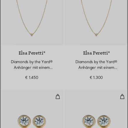
2 Materialien
Elsa Peretti®
Elsa Peretti®
Diamonds by the Yard®
Diamonds by the Yard®
Anhänger mit einem
Anhänger mit einem
Diamanten in Gelbgold
Diamanten in Gelbgold
€ 1.450
€ 1.300
Diamonds by the Yard® Ohrringe
Dia