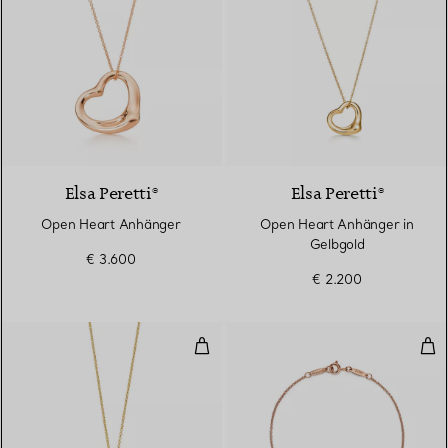
2 Materialien
Elsa Peretti®
Elsa Peretti®
Open Heart Anhänger
Open Heart Anhänger in
Gelbgold
€ 3.600
€ 2.200
Open Heart Anhänger in Gelbgol
Dia