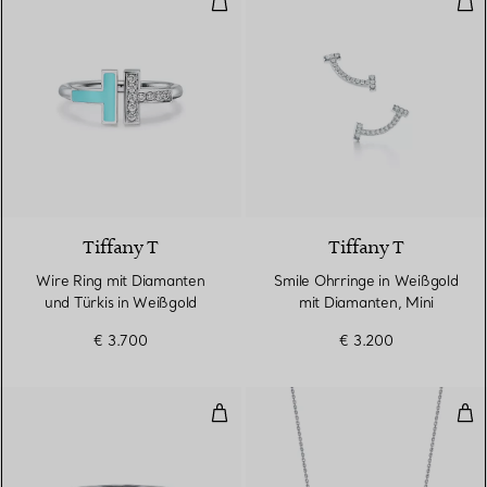
2 Materialien
Tiffany T
Tiffany T
Wire Ring mit Diamanten
Smile Ohrringe in Weißgold
und Türkis in Weißgold
mit Diamanten, Mini
€ 3.700
€ 3.200
T One schmaler aufklappbarer A
Med