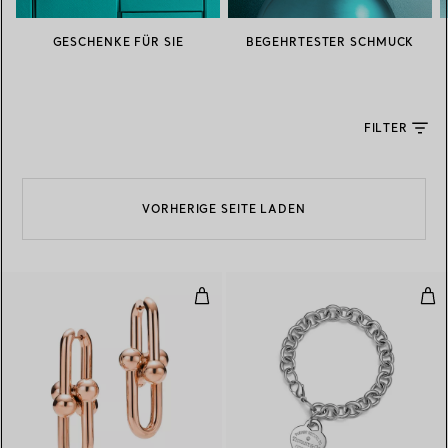
GESCHENKE FÜR SIE
BEGEHRTESTER SCHMUCK
FILTER
VORHERIGE SEITE LADEN
Gliederohrringe, übergroße Glied
Arm