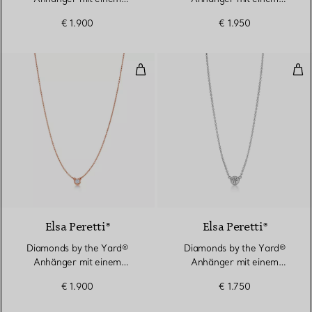
Diamanten in Gelbgold
Diamanten in Platin
€ 1.900
€ 1.950
Diamonds by the Yard® Anhänge
Dia
Elsa Peretti®
Elsa Peretti®
Diamonds by the Yard®
Diamonds by the Yard®
Anhänger mit einem
Anhänger mit einem
Diamanten in Roségold
Diamanten in Platin
€ 1.900
€ 1.750