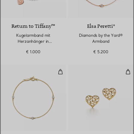
Return to Tiffany™
Elsa Peretti®
Kugelarmband mit
Diamonds by the Yard®
Herzanhänger in
Armband
Sterlingsilber und Roségold,
€ 1.000
€ 5.200
4 mm
Diamonds by the Yard® Armban
Oli