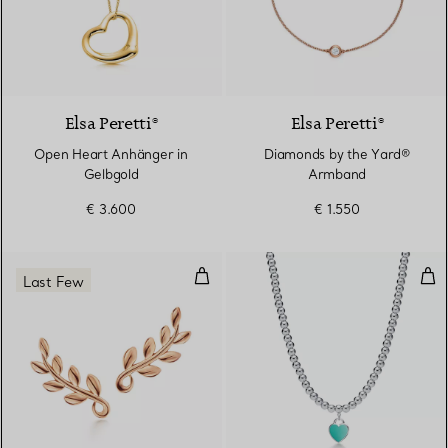
2 Materialien
Elsa Peretti®
Elsa Peretti®
Open Heart Anhänger in
Diamonds by the Yard®
Gelbgold
Armband
€ 3.600
€ 1.550
Olive Leaf Ohrringe
Kug
Last Few
2 Materialien