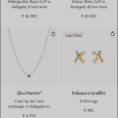
Mittelgroßer Bone Cuff in
Kleiner Bone Cuff in
Gelbgold, 61 mm breit
Roségold, 43 mm breit
€ 36.000
€ 29.000
Color by the Yard Anhänger in 
X O
Last Few
2 Materialien
Elsa Peretti®
Paloma's Graffiti
Color by the Yard
X Ohrringe
Anhänger in Gelbgold mit
€ 980
einem Smaragd
€ 6.700