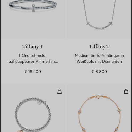
3 Materialien
Tiffany T
Tiffany T
T One schmaler
Medium Smile Anhänger in
aufklappbarer Armreif mit
Weißgold mit Diamanten
Diamanten in Weißgold
€ 18.500
€ 8.800
Kugelarmband mit Herzanhänger i
Dia