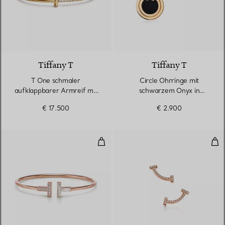
3 Materialien
Tiffany T
Tiffany T
T One schmaler
Circle Ohrringe mit
aufklappbarer Armreif mit
schwarzem Onyx in
Diamanten in Gelbgold
Gelbgold
€ 17.500
€ 2.900
Wire Armreif in Roségold mit Di
Smi