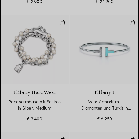
€ 2.900
€ 24.900
Perlenarmband mit Schloss in Si
Wir
Tiffany HardWear
Tiffany T
Perlenarmband mit Schloss
Wire Armreif mit
in Silber, Medium
Diamanten und Türkis in
Weißgold
€ 3.400
€ 6.250
Wire Ring mit Diamanten und Tür
Smi