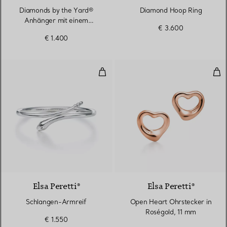
Diamonds by the Yard®
Diamond Hoop Ring
Anhänger mit einem
€ 3.600
Diamanten in Roségold
€ 1.400
Schlangen-Armreif
Ope
Elsa Peretti®
Elsa Peretti®
Schlangen-Armreif
Open Heart Ohrstecker in
Roségold, 11 mm
€ 1.550