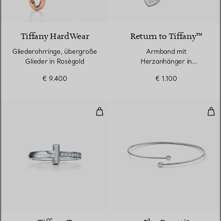
2 Materialien
Tiffany HardWear
Return to Tiffany™
Gliederohrringe, übergroße
Armband mit
Glieder in Roségold
Herzanhänger in
Sterlingsilber mit einem
€ 9.400
€ 1.100
Diamanten, Medium
T One Ring in Weißgold mit Dia
Ein
3 Materialien