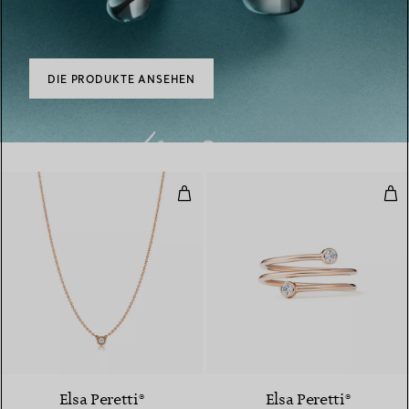
DIE PRODUKTE ANSEHEN
Diamonds by the Yard® Anhänge
Dia
Elsa Peretti®
Elsa Peretti®