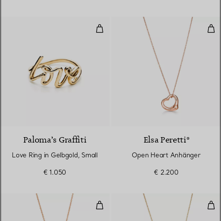
Love Ring in Gelbgold, Small
Ope
2 Materialien
Paloma’s Graffiti
Elsa Peretti®
Love Ring in Gelbgold, Small
Open Heart Anhänger
€ 1.050
€ 2.200
Open Heart Anhänger
Ope