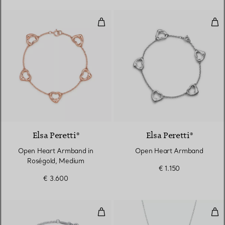
Open Heart Armband in Roségol
Ope
Elsa Peretti®
Elsa Peretti®
Open Heart Armband in
Open Heart Armband
Roségold, Medium
€ 1.150
€ 3.600
Open Heart Armband in Silber, 
Ope