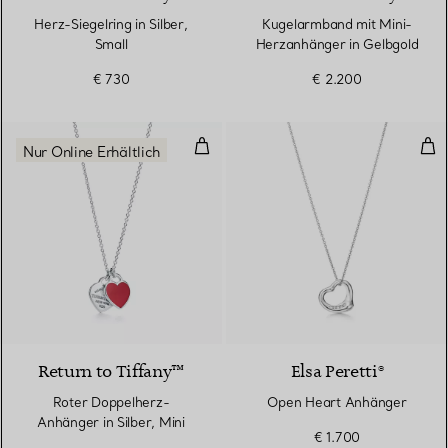
Herz-Siegelring in Silber,
Kugelarmband mit Mini-
Small
Herzanhänger in Gelbgold
€ 730
€ 2.200
Roter Doppelherz-Anhänger in Si
Ope
Nur Online Erhältlich
4 Farben
Return to Tiffany™
Elsa Peretti®
Roter Doppelherz-
Open Heart Anhänger
Anhänger in Silber, Mini
€ 1.700