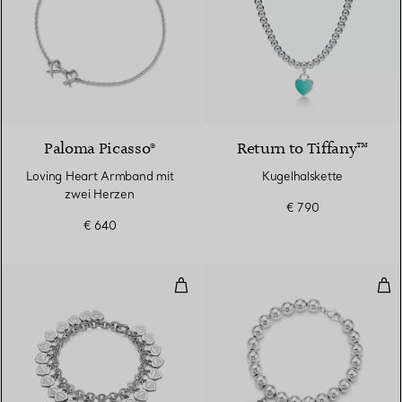
Paloma Picasso®
Return to Tiffany™
Loving Heart Armband mit
Kugelhalskette
zwei Herzen
€ 790
€ 640
Armband mit mehreren Herzanhän
Arm