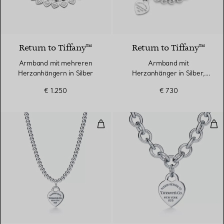
Return to Tiffany™
Return to Tiffany™
Armband mit mehreren
Armband mit
Herzanhängern in Silber
Herzanhänger in Silber,
8 mm
€ 1.250
€ 730
Kugelhalskette mit Herzanhänger 
Gli