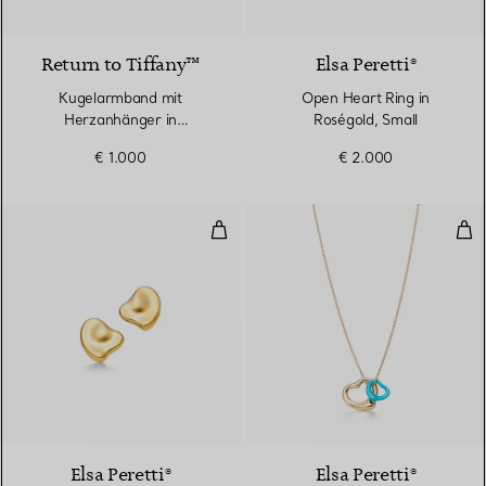
Return to Tiffany™
Elsa Peretti®
Kugelarmband mit
Open Heart Ring in
Herzanhänger in
Roségold, Small
Sterlingsilber und Roségold,
€ 1.000
€ 2.000
4 mm
Full Heart Ohrclips
Ope
Elsa Peretti®
Elsa Peretti®