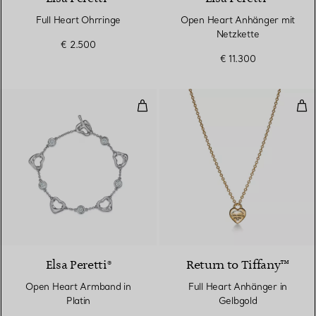
Full Heart Ohrringe
Open Heart Anhänger mit
Netzkette
€ 2.500
€ 11.300
Open Heart Armband in Platin
Ful
3 Materialien
Elsa Peretti®
Return to Tiffany™
Open Heart Armband in
Full Heart Anhänger in
Platin
Gelbgold