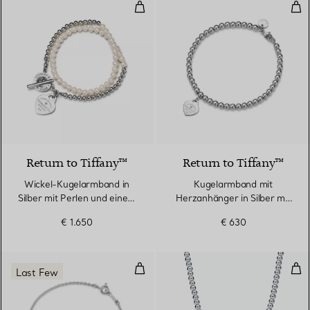
Wickel-Kugelarmband in Silber m
Kug
Return to Tiffany™
Return to Tiffany™
Wickel-Kugelarmband in
Kugelarmband mit
Silber mit Perlen und einem
Herzanhänger in Silber mit
Diamanten, Small
einem Diamanten, 4 mm
€ 1.650
€ 630
Loving Heart Armband mit zwei 
Kug
Last Few