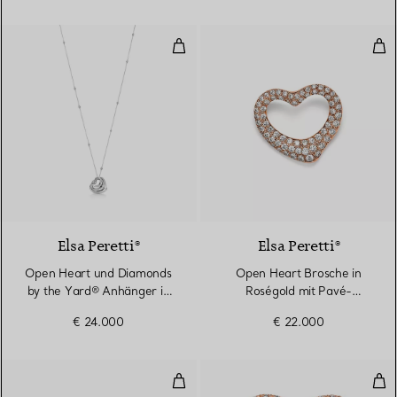
Open Heart und Diamonds by the
Ope
3 Materialien
Elsa Peretti®
Elsa Peretti®
Open Heart und Diamonds
Open Heart Brosche in
by the Yard® Anhänger in
Roségold mit Pavé-
Platin mit Diamanten
Diamanten
€ 24.000
€ 22.000
Open Heart Brosche in Roségold
Ope