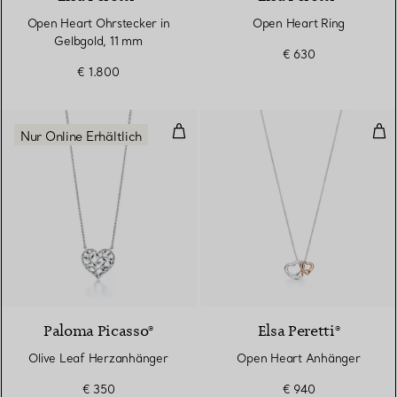
Open Heart Ohrstecker in
Open Heart Ring
Gelbgold, 11 mm
€ 630
€ 1.800
Olive Leaf Herzanhänger
Ope
Nur Online Erhältlich
Paloma Picasso®
Elsa Peretti®
Olive Leaf Herzanhänger
Open Heart Anhänger
€ 350
€ 940