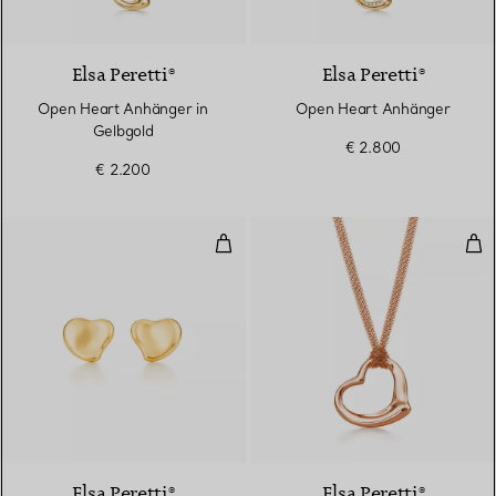
2 Materialien
Elsa Peretti®
Elsa Peretti®
Open Heart Anhänger in
Open Heart Anhänger
Gelbgold
€ 2.800
€ 2.200
Full Heart Ohrringe
Ope
2 Materialien
Elsa Peretti®
Elsa Peretti®