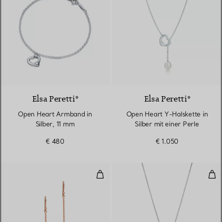
Elsa Peretti®
Elsa Peretti®
Open Heart Armband in
Open Heart Y-Halskette in
Silber, 11 mm
Silber mit einer Perle
€ 480
€ 1.050
Elsa Peretti® Open Heart Ohrrin
Dop