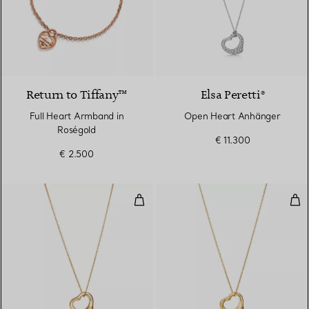
2 Materialien
Return to Tiffany™
Elsa Peretti®
Full Heart Armband in
Open Heart Anhänger
Roségold
€ 11.300
€ 2.500
Open Heart Anhänger in Gelbgol
Ope