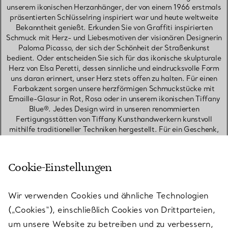
unserem ikonischen Herzanhänger, der von einem 1966 erstmals
präsentierten Schlüsselring inspiriert war und heute weltweite
Bekanntheit genießt. Erkunden Sie von Graffiti inspirierten
Schmuck mit Herz- und Liebesmotiven der visionären Designerin
Paloma Picasso, der sich der Schönheit der Straßenkunst
bedient. Oder entscheiden Sie sich für das ikonische skulpturale
Herz von Elsa Peretti, dessen sinnliche und eindrucksvolle Form
uns daran erinnert, unser Herz stets offen zu halten. Für einen
Farbakzent sorgen unsere herzförmigen Schmuckstücke mit
Emaille-Glasur in Rot, Rosa oder in unserem ikonischen Tiffany
Blue®. Jedes Design wird in unseren renommierten
Fertigungsstätten von Tiffany Kunsthandwerkern kunstvoll
mithilfe traditioneller Techniken hergestellt. Für ein Geschenk,
das von Herzen kommt, können Sie ausgewählte Designs mit
einer persönlichen Gravur versehen, von Initialen bis hin zu einem
besonderen Datum.
Cookie-Einstellungen
HALSKETTEN & ANHÄNGER
Wir verwenden Cookies und ähnliche Technologien
ARMBÄNDER
(„Cookies“), einschließlich Cookies von Drittparteien,
RINGE
um unsere Website zu betreiben und zu verbessern,
OHRRINGE