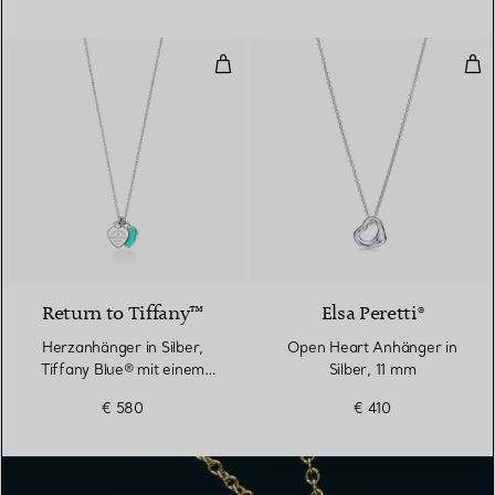
Herzanhänger in Silber, Tiffany 
Ope
4 Farben
Return to Tiffany™
Elsa Peretti®
Herzanhänger in Silber,
Open Heart Anhänger in
Tiffany Blue® mit einem
Silber, 11 mm
Diamanten, Mini
€ 580
€ 410