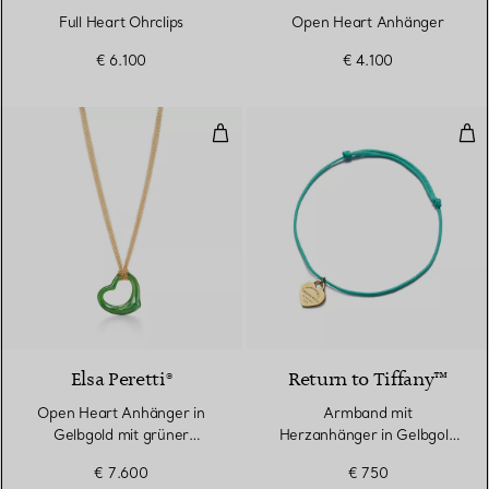
Full Heart Ohrclips
Open Heart Anhänger
€ 6.100
€ 4.100
Open Heart Anhänger in Gelbgol
Arm
Elsa Peretti®
Return to Tiffany™
Open Heart Anhänger in
Armband mit
Gelbgold mit grüner
Herzanhänger in Gelbgold
Nephrit-Jade
an einer Kordel in Tiffany
€ 7.600
€ 750
Blue®