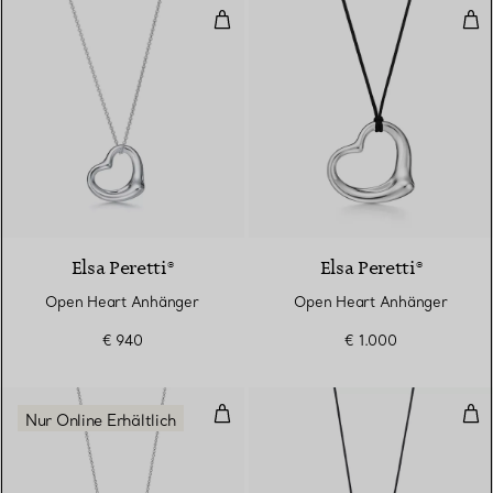
Open Heart Anhänger
Ope
Elsa Peretti®
Elsa Peretti®
Open Heart Anhänger
Open Heart Anhänger
€ 940
€ 1.000
Loving Heart Anhänger
Ful
Nur Online Erhältlich