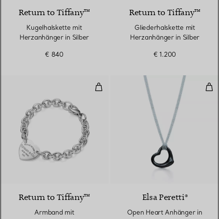
Return to Tiffany™
Return to Tiffany™
Kugelhalskette mit
Gliederhalskette mit
Herzanhänger in Silber
Herzanhänger in Silber
€ 840
€ 1.200
Armband mit Herzanhänger in Si
Ope
Return to Tiffany™
Elsa Peretti®
Armband mit
Open Heart Anhänger in