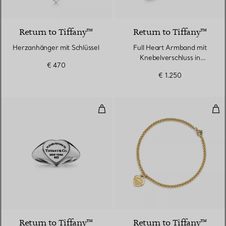
Return to Tiffany™
Return to Tiffany™
Herzanhänger mit Schlüssel
Full Heart Armband mit
Knebelverschluss in
€ 470
Sterlingsilber
€ 1.250
Herz-Siegelring in Silber, Small
Kug
Return to Tiffany™
Return to Tiffany™