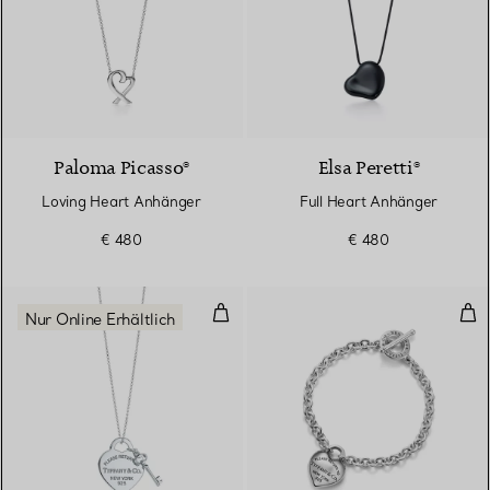
Paloma Picasso®
Elsa Peretti®
Loving Heart Anhänger
Full Heart Anhänger
€ 480
€ 480
Herzanhänger mit Schlüssel
Ful
Nur Online Erhältlich