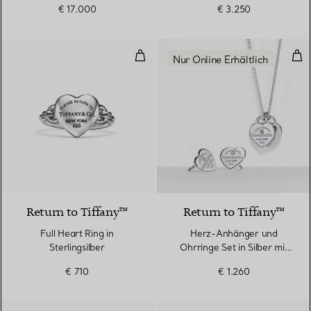
€ 17.000
€ 3.250
Full Heart Ring in Sterlingsilber
Her
Nur Online Erhältlich
Return to Tiffany™
Return to Tiffany™
Full Heart Ring in
Herz-Anhänger und
Sterlingsilber
Ohrringe Set in Silber mit
Diamanten, Mini.
€ 710
€ 1.260