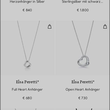
Herzanhänger in Silber
Sterlingsilber mit schwarzer
Nephrit-Jade
€ 840
€ 1.800
Full Heart Anhänger
Ope
Elsa Peretti®
Elsa Peretti®
Full Heart Anhänger
Open Heart Anhänger
€ 680
€ 730