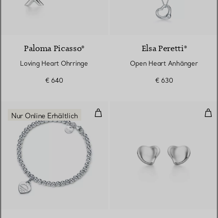
Paloma Picasso®
Elsa Peretti®
Loving Heart Ohrringe
Open Heart Anhänger
€ 640
€ 630
Kugelarmband mit Herzanhänger 
Ful
Nur Online Erhältlich