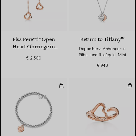
2 Materialien
Elsa Peretti® Open
Return to Tiffany™
Heart Ohrringe in
Doppelherz-Anhänger in
Roségold
Silber und Roségold, Mini
€ 2.500
€ 940
Kugelarmband mit Herzanhänger i
Ope